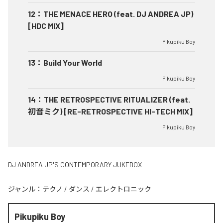
12
：
THE MENACE HERO (feat. DJ ANDREA JP)
[HDC MIX]
Pikupiku Boy
13
：
Build Your World
Pikupiku Boy
14
：
THE RETROSPECTIVE RITUALIZER (feat.
初音ミク) [RE-RETROSPECTIVE HI-TECH MIX]
Pikupiku Boy
DJ ANDREA JP'S CONTEMPORARY JUKEBOX
ジャンル：
テクノ
/
ダンス
/
エレクトロニック
Pikupiku Boy