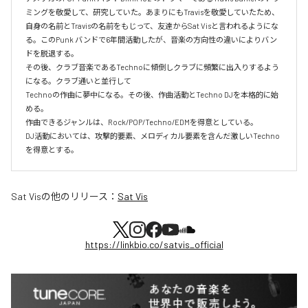
ミングを敬愛して、研究していた。あまりにもTravisを敬愛していたため、
自身の名前とTravisの名前をもじって、友達からSat Visと言われるようにな
る。このPunk バンドで6年間活動したが、音楽の方向性の違いによりバン
ドを脱退する。

その後、クラブ音楽であるTechnoに傾倒しクラブに頻繁に出入りするよう
になる。クラブ通いと並行して

Technoの作曲に夢中になる。その後、作曲活動とTechno DJを本格的に始
める。

作曲できるジャンルは、Rock/POP/Techno/EDMを得意としている。

DJ活動においては、攻撃的要素、メロディカル要素を含んだ激しいTechno
を得意とする。
Sat Vis
の他のリリース：
Sat Vis
https://linkbio.co/satvis_official