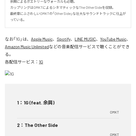
余興によるポエトリーなヴォーカルも必聴｡

カップリングはOMKTによるシネマティックなThe Other Sideを収録｡

最終章にふさわしいOMKTの｢Other Side｣な壮大なサウンドトラックに仕上が
っている｡
なお「
1G
」は、
Apple Music
、
Spotify
、
LINE MUSIC
、
YouTube Music
、
Amazon Music Unlimited
などの音楽配信サービスで聴くことができ
る。
各配信サービス：
1G
1
：
1G (feat. 余興)
OMKT
2
：
The Other Side
OMKT