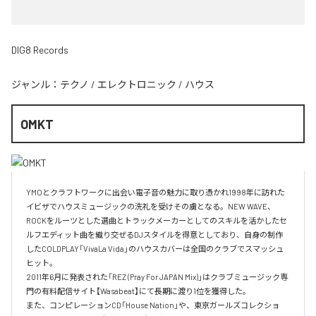
DIG8 Records
ジャンル：
テクノ
/
エレクトロニック
/
ハウス
OMKT
YMOとクラフトワークに出会い電子音の魅力に取り憑かれ1998年に訪れた
イビザでハウスミュージックの洗礼を受けその虜となる。NEW WAVE、
ROCKをルーツとした選曲とトラックメーカーとしてのスキルを活かしたセ
ルフエディット曲を織り交ぜるDJスタイルを得意としており、自身の制作
したCOLDPLAY「VivaLa Vida」のハウスカバーは全国のクラブでスマッシュ
ヒット。

2011年6月に発表された「REZ (Pray For JAPAN Mix)」はクラブミュージック専
門の有料配信サイト【Wasabeat】にて長期に渡り1位を獲得した。

また、コンピレーションCD「House Nation」や、東京ガールズコレクショ