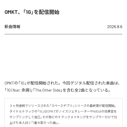
OMKT、「1G」を配信開始
新曲情報
2026.8.6
OMKTの「1G」が配信開始された。今回デジタル配信された楽曲は、
「1G (feat. 余興)」「The Other Side」を含む全2曲となっている。
３ヶ月連続でリリースされた｢スペースデブリ｣シリーズの最終章が配信開始｡

タイトルトラックの｢1G｣はOMKTがノイズジェネレーターやNASAの効果音を
サンプリングして加工｡その殆どのトラックメイキングをサンプラーだけで仕
上げた本人曰く｢1番大変だった曲｣。
