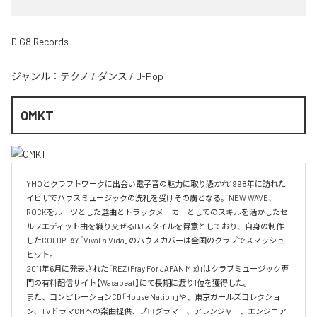
DIG8 Records
ジャンル：
テクノ
/
ダンス
/
J-Pop
OMKT
YMOとクラフトワークに出会い電子音の魅力に取り憑かれ1998年に訪れた
イビザでハウスミュージックの洗礼を受けその虜となる。NEW WAVE、
ROCKをルーツとした選曲とトラックメーカーとしてのスキルを活かしたセ
ルフエディット曲を織り交ぜるDJスタイルを得意としており、自身の制作
したCOLDPLAY「VivaLa Vida」のハウスカバーは全国のクラブでスマッシュ
ヒット。

2011年6月に発表された「REZ (Pray For JAPAN Mix)」はクラブミュージック専
門の有料配信サイト【Wasabeat】にて長期に渡り1位を獲得した。

また、コンピレーションCD「House Nation」や、東京ガールズコレクショ
ン、TVドラマCMへの楽曲提供、プログラマー、アレンジャー、エンジニア