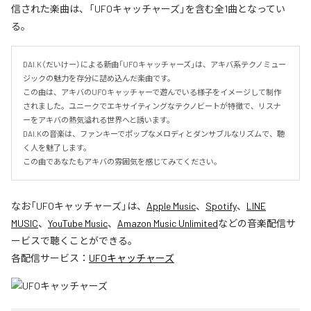
信された楽曲は、「UFOキャッチャーズ」を含む全1曲となってい
る。
DAI.K（だいけー）による新曲「UFOキャッチャーズ」は、アキバ系テクノミュー
ジックの魅力を存分に詰め込んだ楽曲です。

この曲は、アキバのUFOキャッチャーで遊んでいる様子をイメージして制作
されました。ユニークでエキサイティングなテクノビートが特徴で、リスナ
ーをアキバの熱気溢れる世界へと誘います。

DAI.Kの音楽は、ファンキーでポップなメロディとダンサブルなリズムで、聴
く人を魅了します。

この曲であなたもアキバの雰囲気を感じてみてください。
なお「
UFOキャッチャーズ
」は、
Apple Music
、
Spotify
、
LINE
MUSIC
、
YouTube Music
、
Amazon Music Unlimited
などの音楽配信サ
ービスで聴くことができる。
各配信サービス：
UFOキャッチャーズ