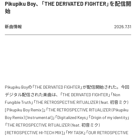
Pikupiku Boy、「THE DERIVATED FIGHTER」を配信開
始
新曲情報
2026.7.31
Pikupiku Boyの「THE DERIVATED FIGHTER」が配信開始された。今回
デジタル配信された楽曲は、「THE DERIVATED FIGHTER」「Non
Fungible Truth」「THE RETROSPECTIVE RITUALIZER (feat. 初音ミク)
[Pikupiku Boy Remix]」「THE RETROSPECTIVE RITUALIZER (Pikupiku
Boy Remix) [Instrumental]」「Digitalized Keys」「Origin of my identity」
「THE RETROSPECTIVE RITUALIZER (feat. 初音ミク)
[RETROSPECTIVE HI-TECH MIX]」「MY TASK」「OUR RETROSPECTIVE