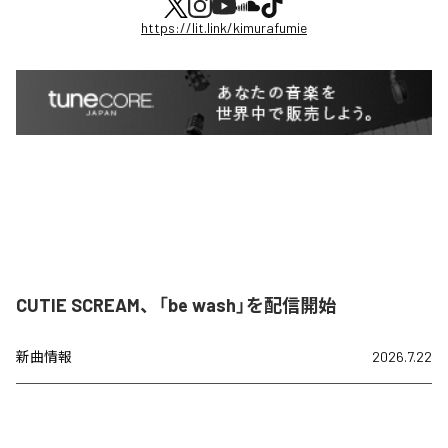
https://lit.link/kimurafumie
CUTIE SCREAM、「be wash」を配信開始
新曲情報
2026.7.22