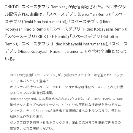
OMKTの「スペースデブリ Remixes」が配信開始された。今回デジタ
ル配信された楽曲は、「スペースデブリ (Denki Man Remix)」「スペー
スデブリ (Denki Man Instrumental)」「スペースデブリ (Hideo
Kobayashi Radio Remix)」「スペースデブリ (Hideo Kobayashi Remix)」
「スペースデブリ (KICK OFF Remix)」「スペースデブリ (Rabbitex
Remix)」「スペースデブリ (Hideo Kobayashi Instrumental)」「スペース
デブリ (Hideo Kobayashi Radio Instrumental)」を含む全8曲となって
いる。
OMKTの代表曲「スペースデブリ」が、気鋭のクリエイター陣を迎えたリミック
ス・アルバムとして登場！

オリジナルが持つスペーシーでエモーショナルな旋律をベースに、それぞれ異
なるジャンルで楽曲を再構築。

Hideo Kobayashiによる多幸感あふれるハウスをはじめ、Denki Manによる80
年代テクノポップへのオマージュ、KICK OFFの圧倒的な疾走感を放つドラム
ンベース、そしてRabbitexが描き出す高揚感に満ちたトランスまで、多彩な
解釈が本作を彩ります。

ダンスフロアを熱狂させるトラックから、楽曲の深淵までを堪能できる音の
饗宴を、ぜひご堪能ください。