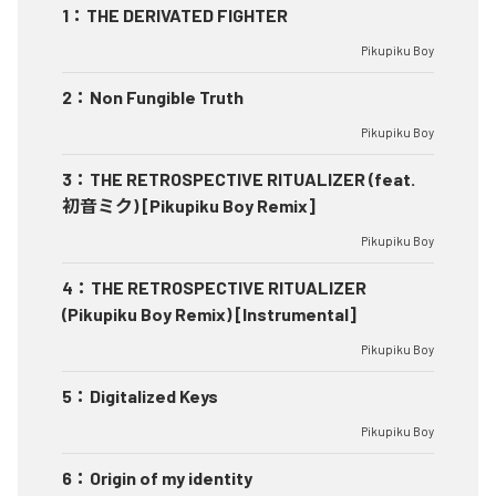
1
：
THE DERIVATED FIGHTER
Pikupiku Boy
2
：
Non Fungible Truth
Pikupiku Boy
3
：
THE RETROSPECTIVE RITUALIZER (feat.
初音ミク) [Pikupiku Boy Remix]
Pikupiku Boy
4
：
THE RETROSPECTIVE RITUALIZER
(Pikupiku Boy Remix) [Instrumental]
Pikupiku Boy
5
：
Digitalized Keys
Pikupiku Boy
6
：
Origin of my identity