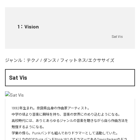
1
：
Vision
Sat Vis
ジャンル：
テクノ
/
ダンス
/
フィットネス/エクササイズ
Sat Vis
1992年生まれ。奈良県出身の作曲家アーティスト。

中学の頃より音楽に興味を持ち、音楽の世界にのめり込むようになる。

高校時代には、ありとあらゆるジャンルの音楽を聴きながら自ら作曲方法を
勉強するようになる。

学業の傍ら。Punkバンドも組んでおりドラマーとして活動していた。

アメリカのPOP Punk バンドBlink 182 のドラマーであるTravis Barkerのドラ