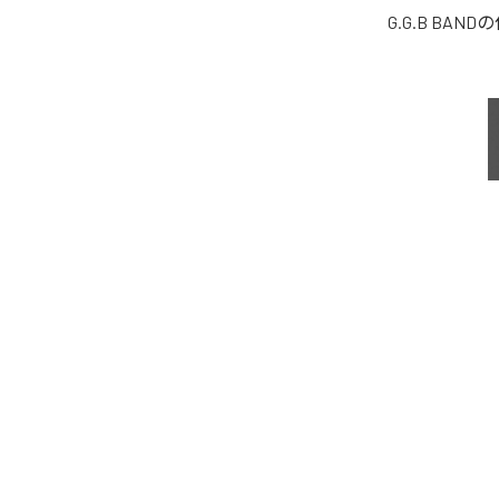
G.G.B BAND
の