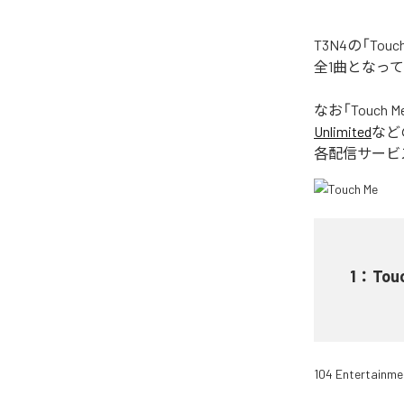
T3N4の「To
全1曲となっ
なお「
Touch M
Unlimited
など
各配信サービ
1
：
Tou
104 Entertainme