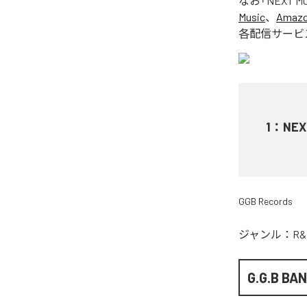
なお「
NEXT MO
Music
、
Amazon
各配信サービ
1
：
NEX
GGB Records
ジャンル：
R&
G.G.B BA