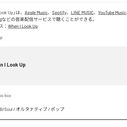
Look Up
」は、
Apple Music
、
Spotify
、
LINE MUSIC
、
YouTube Music
d
などの音楽配信サービスで聴くことができる。
ス：
When I Look Up
n I Look Up
ic box
B/Soul
/
オルタナティブ
/
ポップ