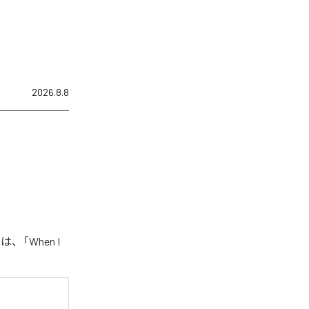
2026.8.8
、「When I