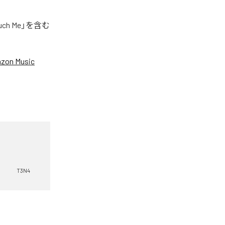
h Me」を含む
zon Music
T3N4