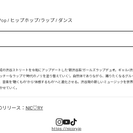
Pop
/
ヒップホップ/ラップ
/
ダンス
、平成の渋谷ストリートを令和にアップデートした“新渋谷系”ガールズラップデュオ。ギャル×渋
ッチーなラップで“時代のノリを塗り替えていく”。自然体でありながら、踊りたくなるグル
、音楽を“聴くもの”から“体感するもの”へと進化させる。渋谷発の新しいミュージックを世
かせていく。
のリリース：
NIC♡RY
https://nicory.jp