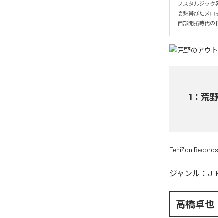
ノスタルジック系
哀愁帯びたメロデ
西部開拓時代の
1
：
荒
FeniZon Records
ジャンル：
J-
高橋卓也