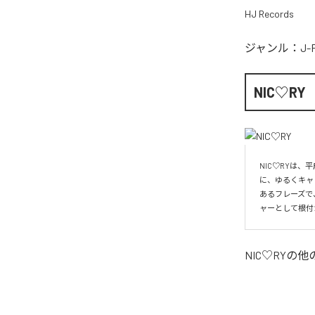
HJ Records
ジャンル：
J-
NIC♡RY
NIC♡RYは
に、ゆるくキャ
あるフレーズで
ャーとして根付
NIC♡RY
の他