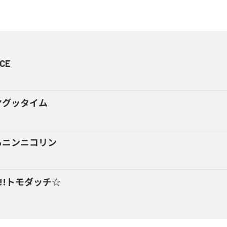
CE
マグッタイム
るニンニコリン
y!!トモダッチ☆