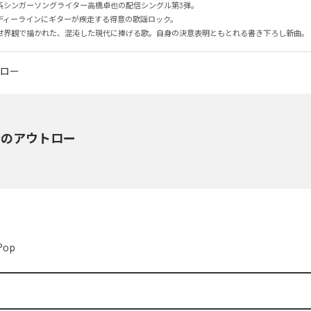
シンガーソングライター高橋卓也の配信シングル第3弾。

ィーラインにギターが疾走する得意の歌謡ロック。

世界観で描かれた、混沌した現代に捧げる歌。自身の決意表明ともとれる書き下ろし新曲。
野のアウトロー
Pop