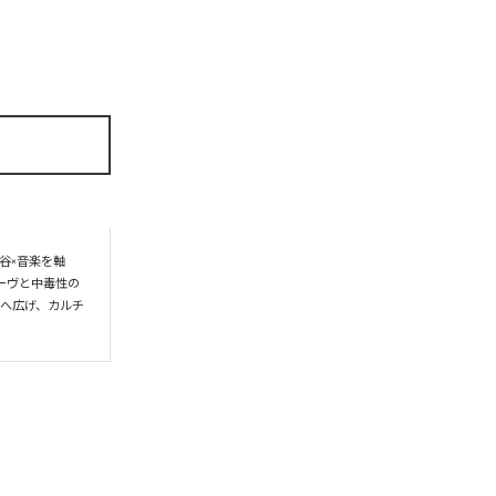
谷×音楽を軸
ーヴと中毒性の
界へ広げ、カルチ