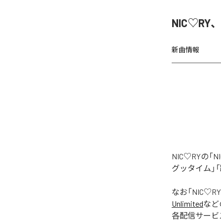
NIC♡RY
新曲情報
NIC♡RYの
グッタイム」「
なお「
NIC♡RY
Unlimited
など
各配信サービ