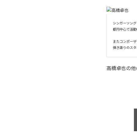
シンガーソングラ
都内中心で活動中！
またコンポーザ
弾き語りのスタ
高橋卓也
の他