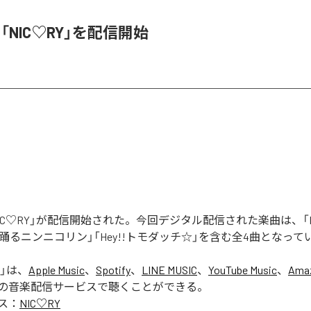
、「NIC♡RY」を配信開始
「NIC♡RY」が配信開始された。今回デジタル配信された楽曲は、「P
踊るニンニコリン」「Hey!!トモダッチ☆」を含む全4曲となって
」は、
Apple Music
、
Spotify
、
LINE MUSIC
、
YouTube Music
、
Amaz
の音楽配信サービスで聴くことができる。
ス：
NIC♡RY