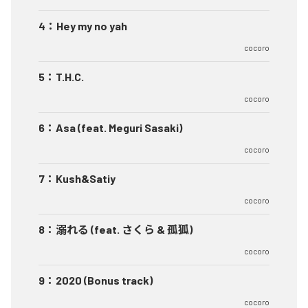
4
：
Hey my no yah
cocoro
5
：
T.H.C.
cocoro
6
：
Asa (feat. Meguri Sasaki)
cocoro
7
：
Kush&Satiy
cocoro
8
：
溺れる (feat. さくら & 孤狐)
cocoro
9
：
2020 (Bonus track)
cocoro