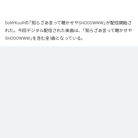
DoNYKooRの「知らざあ言って聴かせやSHOOOWWW」が配信開始さ
れた。今回デジタル配信された楽曲は、「知らざあ言って聴かせや
SHOOOWWW」を含む全1曲となっている。
なお「
知らざあ言って聴かせやSHOOOWWW
」は、
Apple Music
、
Spotify
、
LINE MUSIC
、
YouTube Music
、
Amazon Music Unlimited
など
の音楽配信サービスで聴くことができる。
各配信サービス：
知らざあ言って聴かせやSHOOOWWW
1
：
知らざあ言って聴かせやSHOOOWWW
DoNYKooR