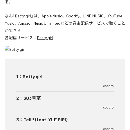
る。
なお「
Betty girl
」は、
Apple Music
、
Spotify
、
LINE MUSIC
、
YouTube
Music
、
Amazon Music Unlimited
などの音楽配信サービスで聴くこと
ができる。
各配信サービス：
Betty girl
1
：
Betty girl
cocoro
2
：
303号室
cocoro
3
：
Tell!! (feat. YLE PIPI)
cocoro