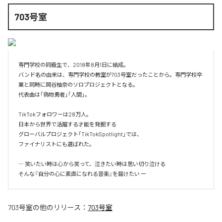
703号室
専門学校の同級生で、2018年8月1日に結成。

バンド名の由来は、専門学校の教室が703号室だったことから。専門学校卒
業と同時に岡谷柚奈のソロプロジェクトとなる。

代表曲は「偽物勇者」「人間」。

TikTokフォロワーは28万人。

日本から世界で活躍する才能を発掘する

グローバルプロジェクト「TikTokSpotlight」では、

ファイナリストにも選ばれた。

― 笑いたい時は心から笑って、泣きたい時は思い切り泣ける 

そんな『自分の心に素直になれる音楽』を届けたい ー
703号室
の他のリリース：
703号室