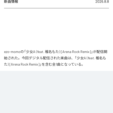
新曲情報
2026.8.8
ezo-momoの「少女A (feat. 椎名もた) [Arena Rock Remix]」が配信開
始された。今回デジタル配信された楽曲は、「少女A (feat. 椎名も
た) [Arena Rock Remix]」を含む全1曲となっている。
椎名もた「少女A」を、壮大なアリーナロックへ再構築した 「Arena Rock 
Remix」。

繊細で静かな歌い出しから、幾重にも重なるギター、力強いベースとライブ
ドラム、感情的なキーボードが一気に広がる爆発的なサビへ。

心音や一瞬の静寂、観客の手拍子とシンガロングを交えながら、原曲に宿る