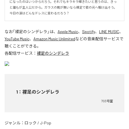
になったのはいつからだろう。それでもキラキラ輝きたいと思うのは、きっ
と誰もが主人公だから。ガラスの靴が無いなら裸足で君の元へ駆け出そう。
今日の涙はどんなドレスに変わるだろう？
なお「
裸足のシンデレラ
」は、
Apple Music
、
Spotify
、
LINE MUSIC
、
YouTube Music
、
Amazon Music Unlimited
などの音楽配信サービスで
聴くことができる。
各配信サービス：
裸足のシンデレラ
1
：
裸足のシンデレラ
703号室
ジャンル：
ロック
/
J-Pop