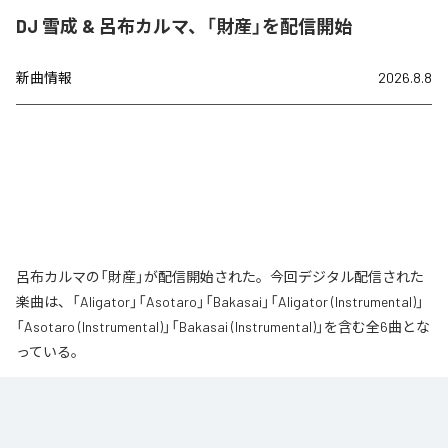
DJ 雪成 & 呂布カルマ、「財産」を配信開始
新曲情報
2026.8.8
呂布カルマの「財産」が配信開始された。今回デジタル配信された
楽曲は、「Aligator」「Asotaro」「Bakasai」「Aligator (Instrumental)」
「Asotaro (Instrumental)」「Bakasai (Instrumental)」を含む全6曲とな
っている。
なお「
財産
」は、
Apple Music
、
Spotify
、
LINE MUSIC
、
YouTube
Music
、
Amazon Music Unlimited
などの音楽配信サービスで聴くこと