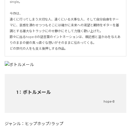
single。

今作は、

遠くに行ってしまう大切な人、遠くにいる大事な人、そして自分自身をテー
マに、哀感を漂わせつつもそこには確かに未来への渇望と期待をギターを基
調とする雄大なトラックにのせ静かにそして力強く歌い上げた。

節々に出るhope-Bの話言葉のイントネーションは、親近感と温かみを与えあ
りのままの彼の真っ直ぐな想いがそのままに伝わってくる。

どの世代の人をも支え後押しする作品。
1
：
ボトルメール
hope-B
ジャンル：
ヒップホップ/ラップ