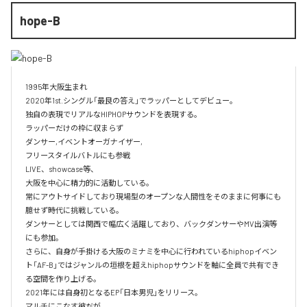
hope-B
1995年大阪生まれ

2020年1st.シングル「最良の答え」でラッパーとしてデビュー。

独自の表現でリアルなHIPHOPサウンドを表現する。

ラッパーだけの枠に収まらず

ダンサー,イベントオーガナイザー,

フリースタイルバトルにも参戦

LIVE、showcase等、

大阪を中心に精力的に活動している。

常にアウトサイドしており現場型のオープンな人間性をそのままに何事にも
臆せず時代に挑戦している。

ダンサーとしては関西で幅広く活躍しており、バックダンサーやMV出演等
にも参加。

さらに、自身が手掛ける大阪のミナミを中心に行われているhiphopイベン
ト「AF-B」ではジャンルの垣根を超えhiphopサウンドを軸に全員で共有でき
る空間を作り上げる。

2021年には自身初となるEP「日本男児」をリリース。

マルチにこなす彼だが、
