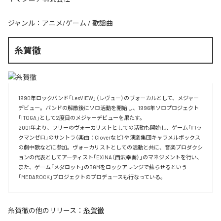
ジャンル：
アニメ/ゲーム
/
歌謡曲
糸賀徹
1990年ロックバンド「LesVIEW」（レヴュー）のヴォーカルとして、メジャー
デビュー。バンドの解散後にソロ活動を開始し、1996年ソロプロジェクト
「ITOGA」として2度目のメジャーデビューを果たす。

2001年より、フリーのヴォーカリストとしての活動も開始し、ゲーム「ロッ
クマンゼロ」のサントラ（楽曲：Cloverなど）や演劇集団キャラメルボックス
の劇中歌などに参加。ヴォーカリストとしての活動と共に、音楽プロダクシ
ョンの代表としてアーティスト「EXiNA（西沢幸奏）」のマネジメントを行い、
また、ゲーム「メダロット」のBGMをロックアレンジで蘇らせるという
「MEDAROCK」プロジェクトのプロデュースも行なっている。
糸賀徹
の他のリリース：
糸賀徹