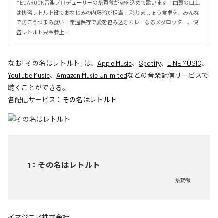
MEDAROCK音楽プロデューサーの糸賀徹が魂を込めて歌います！曲頭の口上
は快盗レトルト役でおなじみの内藤玲が担当！ 彩りましょう食卓を、みんな
で防ごうつまみ食い！常温保存で愛を包み込むカレーなるメダロッター、快
盗レトルト只今参上！
なお「
その名はレトルト
」は、
Apple Music
、
Spotify
、
LINE MUSIC
、
YouTube Music
、
Amazon Music Unlimited
などの音楽配信サービスで
聴くことができる。
各配信サービス：
その名はレトルト
1
：
その名はレトルト
糸賀徹
イマジニア株式会社