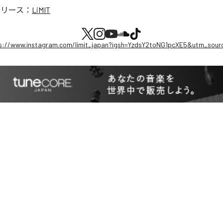
リリース：
LiMIT
s://www.instagram.com/limit_japan?igsh=YzdsY2toNG1pcXE5&utm_sour