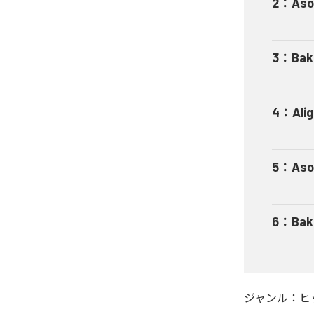
2
：
Aso
3
：
Bak
4
：
Ali
5
：
Aso
6
：
Bak
ジャンル：
ヒ