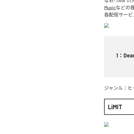
なお「
Dear U (
Music
などの
各配信サービ
1
：
Dear
ジャンル：
ヒ
LiMIT