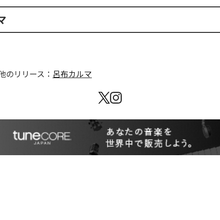
マ
他のリリース：
呂布カルマ