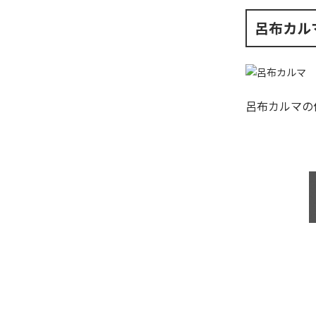
呂布カル
呂布カルマ
の