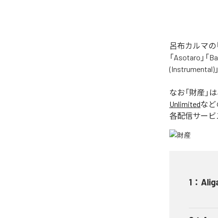
呂布カルマの「
「Asotaro」「Bak
(Instrume
なお「
財産
」
Unlimited
など
各配信サービ
1
：
Alig