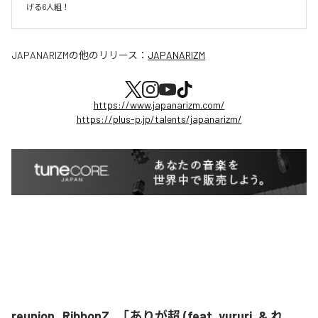
げる6人組！
JAPANARIZM
の他のリリース：
JAPANARIZM
https://www.japanarizm.com/
https://plus-p.jp/talents/japanarizm/
reunion_RibbonZ、「ありが超 (feat. yururi. & れ