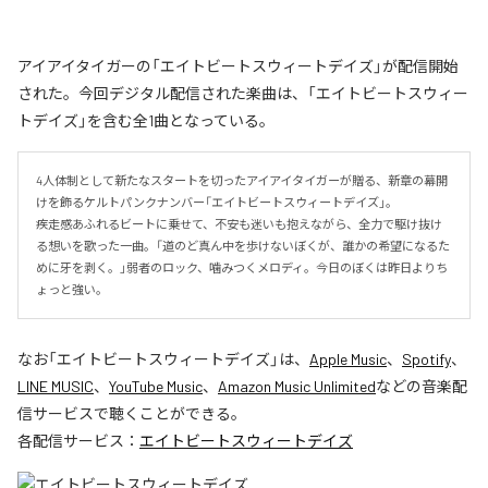
アイアイタイガーの「エイトビートスウィートデイズ」が配信開始
された。今回デジタル配信された楽曲は、「エイトビートスウィー
トデイズ」を含む全1曲となっている。
4人体制として新たなスタートを切ったアイアイタイガーが贈る、新章の幕開
けを飾るケルトパンクナンバー「エイトビートスウィートデイズ」。

疾走感あふれるビートに乗せて、不安も迷いも抱えながら、全力で駆け抜け
る想いを歌った一曲。「道のど真ん中を歩けないぼくが、誰かの希望になるた
めに牙を剥く。」弱者のロック、噛みつくメロディ。今日のぼくは昨日よりち
ょっと強い。
なお「
エイトビートスウィートデイズ
」は、
Apple Music
、
Spotify
、
LINE MUSIC
、
YouTube Music
、
Amazon Music Unlimited
などの音楽配
信サービスで聴くことができる。
各配信サービス：
エイトビートスウィートデイズ