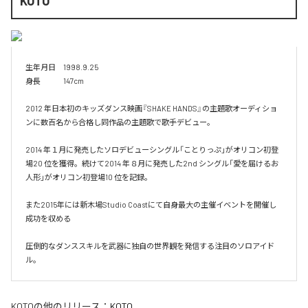
KOTO
生年月日　1998.9.25

身長　　　147cm

2012 年日本初のキッズダンス映画『SHAKE HANDS』の主題歌オーディショ
ンに数百名から合格し同作品の主題歌で歌手デビュー。

2014 年１月に発売したソロデビューシングル「ことりっぷ」がオリコン初登
場20 位を獲得。続けて2014 年８月に発売した2nd シングル「愛を届けるお
人形」がオリコン初登場10 位を記録。

また2015年には新木場Studio Coastにて自身最大の主催イベントを開催し
成功を収める

圧倒的なダンススキルを武器に独自の世界観を発信する注目のソロアイド
ル。
KOTO
の他のリリース：
KOTO