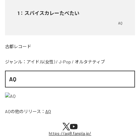
1
：
スパイスカレーたべたい
AQ
古都レコード
ジャンル：
アイドル(女性)
/
J-Pop
/
オルタナティブ
AQ
AQ
の他のリリース：
AQ
https://aq8.fanpla.jp/