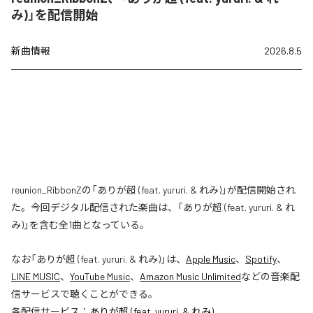
み)」を配信開始
新曲情報
2026.8.5
reunion_RibbonZの「ありが超 (feat. yururi. & れみ)」が配信開始され
た。今回デジタル配信された楽曲は、「ありが超 (feat. yururi. & れ
み)」を含む全1曲となっている。
なお「
ありが超 (feat. yururi. & れみ)
」は、
Apple Music
、
Spotify
、
LINE MUSIC
、
YouTube Music
、
Amazon Music Unlimited
などの音楽配
信サービスで聴くことができる。
各配信サービス：
ありが超 (feat. yururi. & れみ)