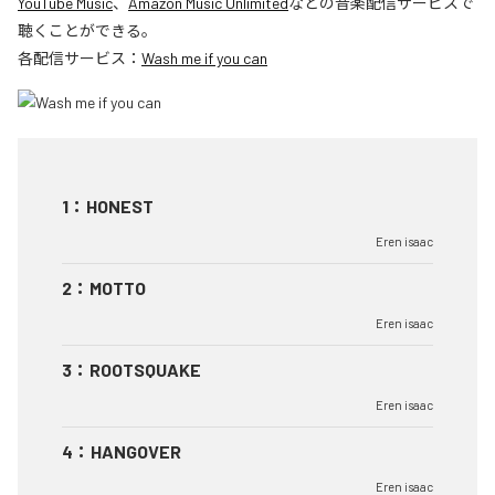
YouTube Music
、
Amazon Music Unlimited
などの音楽配信サービスで
聴くことができる。
各配信サービス：
Wash me if you can
1
：
HONEST
Eren isaac
2
：
MOTTO
Eren isaac
3
：
ROOTSQUAKE
Eren isaac
4
：
HANGOVER
Eren isaac