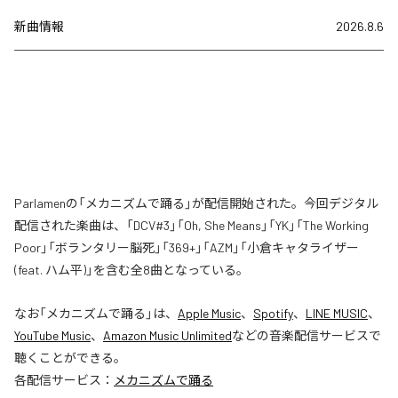
新曲情報
2026.8.6
Parlamenの「メカニズムで踊る」が配信開始された。今回デジタル
配信された楽曲は、「DCV#3」「Oh, She Means」「YK」「The Working
Poor」「ボランタリー脳死」「369+」「AZM」「小倉キャタライザー
(feat. ハム平)」を含む全8曲となっている。
なお「
メカニズムで踊る
」は、
Apple Music
、
Spotify
、
LINE MUSIC
、
YouTube Music
、
Amazon Music Unlimited
などの音楽配信サービスで
聴くことができる。
各配信サービス：
メカニズムで踊る