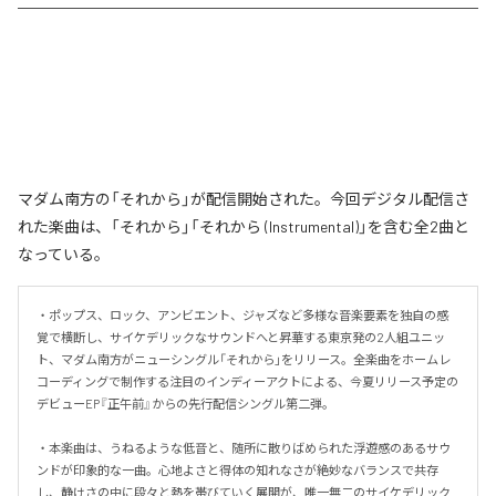
マダム南方の「それから」が配信開始された。今回デジタル配信さ
れた楽曲は、「それから」「それから (Instrumental)」を含む全2曲と
なっている。
・ポップス、ロック、アンビエント、ジャズなど多様な音楽要素を独自の感
覚で横断し、サイケデリックなサウンドへと昇華する東京発の2人組ユニッ
ト、マダム南方がニューシングル「それから」をリリース。全楽曲をホームレ
コーディングで制作する注目のインディーアクトによる、今夏リリース予定の
デビューEP『正午前』からの先行配信シングル第二弾。

・本楽曲は、うねるような低音と、随所に散りばめられた浮遊感のあるサウ
ンドが印象的な一曲。心地よさと得体の知れなさが絶妙なバランスで共存
し、静けさの中に段々と熱を帯びていく展開が、唯一無二のサイケデリック