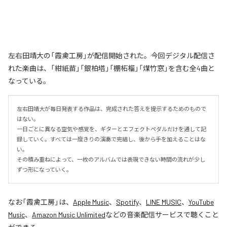
左右田靖大の「霞禽工房」が配信開始された。今回デジタル配信さ
れた楽曲は、「紺紙苗」「銀柏塔」「棚柘榴」「煤竹窓」を含む全4曲と
なっている。
左右田靖大が毎日発表する作品は、完成された答えを提示するためのもので
はない。

一日ごとに異なる空気や感覚を、ギターとエフェクトペダルだけを通して記
録していく。すべては一度きりの演奏で完結し、後から手を加えることはな
い。

その積み重ねによって、一枚のアルバムでは表現できない時間の流れが少し
ずつ形になっていく。
なお「
霞禽工房
」は、
Apple Music
、
Spotify
、
LINE MUSIC
、
YouTube
Music
、
Amazon Music Unlimited
などの音楽配信サービスで聴くこと