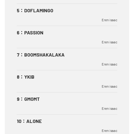
5
：
DOFLAMINGO
Eren isaac
6
：
PASSION
Eren isaac
7
：
BOOMSHAKALAKA
Eren isaac
8
：
YKIB
Eren isaac
9
：
GMOMT
Eren isaac
10
：
ALONE
Eren isaac