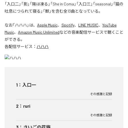
「入口二」「影」「陽は凍る」「She in Coma」「入口三」「seasonal」「猫の
吐息につられて寝る」「獣」を含む全13曲となっている。
なお「
ハハハ
」は、
Apple Music
、
Spotify
、
LINE MUSIC
、
YouTube
Music
、
Amazon Music Unlimited
などの音楽配信サービスで聴くこと
ができる。
各配信サービス：
ハハハ
1
：
入口一
その感激と記録
2
：
ruri
その感激と記録
3
：
さいごの花族