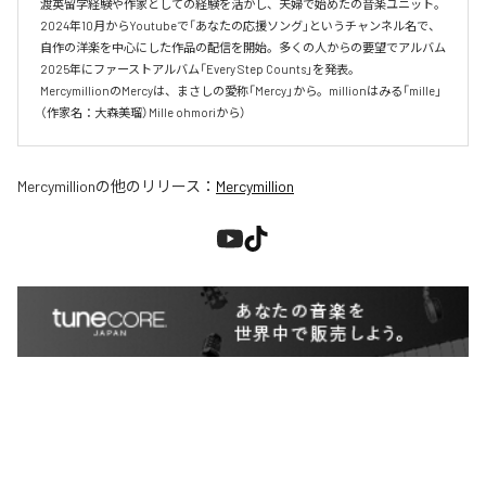
渡英留学経験や作家としての経験を活かし、夫婦で始めたの音楽ユニット。

2024年10月からYoutubeで「あなたの応援ソング」というチャンネル名で、

自作の洋楽を中心にした作品の配信を開始。多くの人からの要望でアルバム

2025年にファーストアルバム「Every Step Counts」を発表。

MercymillionのMercyは、まさしの愛称「Mercy」から。millionはみる「mille」
（作家名：大森美瑠）Mille ohmoriから）
Mercymillion
の他のリリース：
Mercymillion