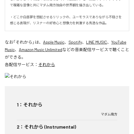
で複雑な音像と共にマダム南方独自の世界観を描き出している。

・どこか白昼夢を想起させるリリックの、ユーモラスでありながら不穏さを
感じる表現が、リスナーの好奇心と想像力を刺激する秀逸な作品。
なお「
それから
」は、
Apple Music
、
Spotify
、
LINE MUSIC
、
YouTube
Music
、
Amazon Music Unlimited
などの音楽配信サービスで聴くこと
ができる。
各配信サービス：
それから
1
：
それから
マダム南方
2
：
それから (Instrumental)