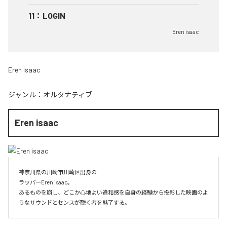
11
：
LOGIN
Eren isaac
Eren isaac
ジャンル：
オルタナティブ
Eren isaac
神奈川県の川崎市川崎区出身の

ラッパーEren isaac。

あるものを崩し、どこか心地よい違和感を自身の経験から投影した映画のよ
うなサウンドとセンスが聴く者を魅了する。