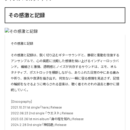
その感激と記録
その感激と記録

その感激と記録は、鋭く切り込むギターサウンドと、静寂と衝動を往復する
アンサンブルで、心の奥底に沈殿した感情を掬い上げるインディーロックバ
ンド。 繊細さと激情、透明感とノイズが共存するサウンドは、エモ、オル
タナティブ、ポストロックを横断しながら、ありふれた日常の中にある痛み
や祈り、喪失や救済を描き出す。 何気ない一瞬に宿る感情を見逃さず、記憶
の輪郭をなぞるように鳴らされる音楽は、聴く者それぞれの過去と静かに接
続していく。 

［Discography］ 

2021.10.31 1st single『hare』Release 

2022.06.23 2nd single 『ウエスト』Release 

2023.03.26 1st mini album『身の程を知れ』Release 

2024.2.28 3rd single『神回避』Release