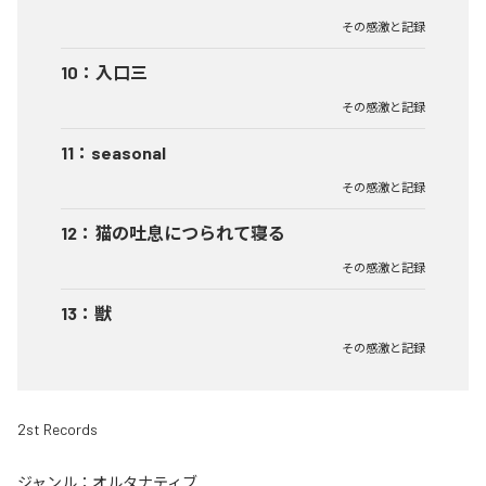
その感激と記録
10
：
入口三
その感激と記録
11
：
seasonal
その感激と記録
12
：
猫の吐息につられて寝る
その感激と記録
13
：
獣
その感激と記録
2st Records
ジャンル：
オルタナティブ