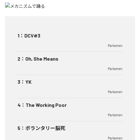
1
：
DCV#3
Parlamen
2
：
Oh, She Means
Parlamen
3
：
YK
Parlamen
4
：
The Working Poor
Parlamen
5
：
ボランタリー脳死
Parlamen