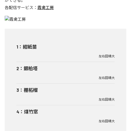
ができる。
各配信サービス：
霞禽工房
1
：
紺紙苗
左右田靖大
2
：
銀柏塔
左右田靖大
3
：
棚柘榴
左右田靖大
4
：
煤竹窓
左右田靖大