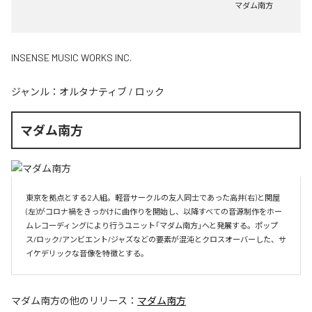
マダム南方
INSENSE MUSIC WORKS INC.
ジャンル：
オルタナティブ
/
ロック
マダム南方
東京を拠点とする2人組。軽音サークルの友人同士であった高井(右)と関屋
(左)がコロナ禍をきっかけに曲作りを開始し、以降すべての音源制作をホー
ムレコーディングにより行うユニット「マダム南方」へと発展する。ポップ
ス/ロック/アンビエント/ジャズなどの要素が混沌とクロスオーバーした、サ
イケデリックな音像を特徴とする。
マダム南方
の他のリリース：
マダム南方