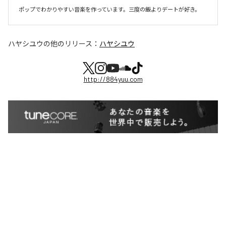
ポップでわかりやすい音楽を作っています。三度の飯よりデートが好き。
ハヤシユウ
の他のリリース：
ハヤシユウ
http://884yuu.com