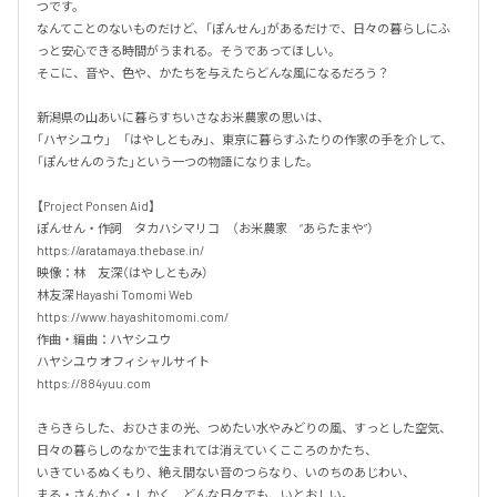
つです。

なんてことのないものだけど、「ぽんせん」があるだけで、日々の暮らしにふ
っと安心できる時間がうまれる。そうであってほしい。

そこに、音や、色や、かたちを与えたらどんな風になるだろう？

新潟県の山あいに暮らすちいさなお米農家の思いは、

「ハヤシユウ」　「はやしともみ」、東京に暮らすふたりの作家の手を介して、

「ぽんせんのうた」という一つの物語になりました。

【Project Ponsen Aid】

ぽんせん・作詞　タカハシマリコ　（お米農家　“あらたまや”）

https://aratamaya.thebase.in/

映像：林　友深（はやしともみ）

林友深 Hayashi Tomomi Web

https://www.hayashitomomi.com/

作曲・編曲：ハヤシユウ

ハヤシユウ オフィシャルサイト 

https://884yuu.com

きらきらした、おひさまの光、つめたい水やみどりの風、すっとした空気、

日々の暮らしのなかで生まれては消えていくこころのかたち、

いきているぬくもり、絶え間ない音のつらなり、いのちのあじわい、

まる・さんかく・しかく　どんな日々でも、いとおしい。
