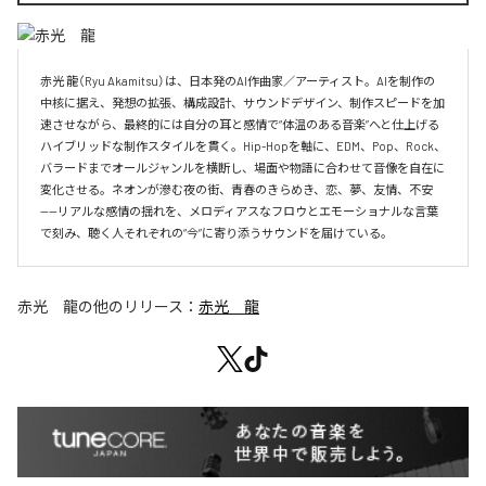
赤光 龍（Ryu Akamitsu）は、日本発のAI作曲家／アーティスト。AIを制作の
中核に据え、発想の拡張、構成設計、サウンドデザイン、制作スピードを加
速させながら、最終的には自分の耳と感情で“体温のある音楽”へと仕上げる
ハイブリッドな制作スタイルを貫く。Hip-Hopを軸に、EDM、Pop、Rock、
バラードまでオールジャンルを横断し、場面や物語に合わせて音像を自在に
変化させる。ネオンが滲む夜の街、青春のきらめき、恋、夢、友情、不安
——リアルな感情の揺れを、メロディアスなフロウとエモーショナルな言葉
赤光 龍
の他のリリース：
赤光 龍