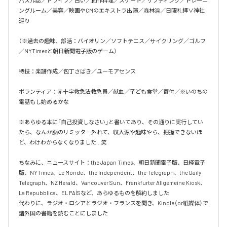
パズル誌／ドライブ／占い／創作料理／スケート／リフティング／トレーニ
ングルーム／美容／映画やCMのエキストラ出演／森林浴／日曜礼拝∨神社
巡り

（※過去の趣味、部活：バイオリン／ソフトテニス／サイクリング／ゴルフ
／NYTimesと朝日新聞電子版のゲーム）

特技：楽譜作成／包丁さばき／ユーモアセンス

ボランティア：赤十字救急法救急員／献血／子ども食堂／寄付／※いのちの
電話もし始めるかな

※あらゆる本に「自己投資しなさい」と書いてあり、その通りに実行してい
たら、なんか脳のリミッター外れて、収入源や趣味やら、把握できないほ
ど、わけわからなくなりました…笑

ちなみに、ニュースサイト：the Japan Times、朝日新聞電子版、日経電子
版、NYTimes、Le Monde、the Independent、the Telegraph、the Daily 
Telegraph、NZ Herald、Vancouver Sun、Frankfurter Allgemeine Kiosk、
La Repubblica、EL PAÍSなど、あらゆるものを解約しました

代わりに、ラジオ・ロシアとラジオ・フランスを聞き、Kindle（or紙媒体）で
諸外国の書籍を読むことにしました
