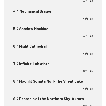
赤光 龍
4
：
Mechanical Dragon
赤光 龍
5
：
Shadow Machine
赤光 龍
6
：
Night Cathedral
赤光 龍
7
：
Infinite Labyrinth
赤光 龍
8
：
Moonlit Sonata No.1-The Silent Lake
赤光 龍
9
：
Fantasia of the Northern Sky-Aurora