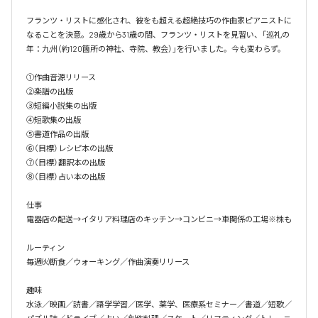
フランツ・リストに感化され、彼をも超える超絶技巧の作曲家ピアニストに
なることを決意。29歳から31歳の間、フランツ・リストを見習い、「巡礼の
年：九州（約120箇所の神社、寺院、教会）」を行いました。今も変わらず。

①作曲音源リリース

②楽譜の出版

③短編小説集の出版

④短歌集の出版

⑤書道作品の出版

⑥（目標）レシピ本の出版

⑦（目標）翻訳本の出版

⑧（目標）占い本の出版

仕事

電器店の配送→イタリア料理店のキッチン→コンビニ→車関係の工場※株も

ルーティン

毎週㈫断食／ウォーキング／作曲演奏リリース

趣味

水泳／映画／読書／語学学習／医学、薬学、医療系セミナー／書道／短歌／