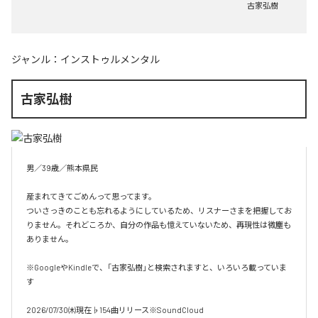
古家弘樹
ジャンル：
インストゥルメンタル
古家弘樹
男／39歳／熊本県民

産まれてきてごめんって思ってます。

ついさっきのことも忘れるようにしているため、リスナーさまを把握してお
りません。それどころか、自分の作品も憶えていないため、再現性は微塵も
ありません。

※GoogleやKindleで、「古家弘樹」と検索されますと、いろいろ載っていま
す

2026/07/30㈭現在♭154曲リリース※SoundCloud
