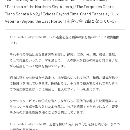
「Fantasia of the Northern Sky-Aurora」「The Forgotten Castle -
Piano Sonata No.2」「Echoes Beyond Time-Grand Fantasia」「Lux
Aeterna -Beyond the Last Horizon」を含む全12曲となっている。
The Twelve Labyrinths は、12の迷宮を巡る精神の旅を描いたピアノ独奏組曲
です。

それぞれの作品は異なる迷宮を象徴し、静寂、混沌、光、闇、機械、自然、
そして再生といったテーマを通して、一人の旅人が自らの内面と向き合いな
がら成長していく物語を描いています。

組曲は穏やかな旋律から始まり、曲が進むにつれて技巧、和声、構成が徐々
に複雑さを増していきます。最終曲では、それまで積み重ねられてきたすべ
ての音楽的要素が一つに融合し、壮大なフィナーレを迎えます。

クラシック・ピアノの伝統を礎としながらも、現代的な響きと映画音楽のよ
うなスケール感を取り入れた本作品は、技巧を誇示するためではなく、音楽
そのものが語る物語を描くことを目的としています。

The Twelve Labyrinths は、迷宮を抜けた先に待つ「光」を探し続ける、ひとつ
の音楽的叙事詩です。