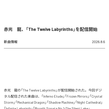
赤光 龍、「The Twelve Labyrinths」を配信開始
新曲情報
2026.8.6
赤光 龍の「The Twelve Labyrinths」が配信開始された。今回デジ
タル配信された楽曲は、「Inferno Etude」「Frozen Mirrors」「Crystal
Storm」「Mechanical Dragon」「Shadow Machine」「Night Cathedral」
「Infinite Labyrinth」「Moonlit Sonata No.1-The Silent Lake」