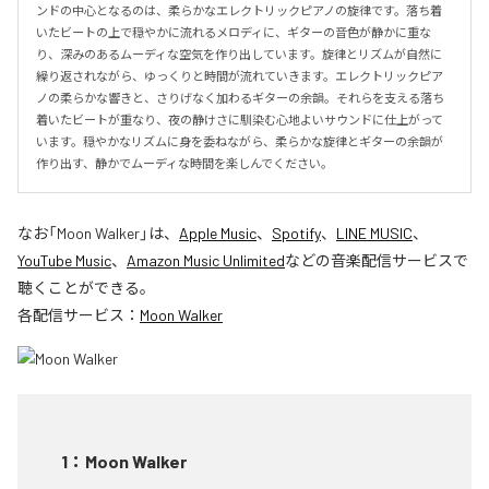
ンドの中心となるのは、柔らかなエレクトリックピアノの旋律です。落ち着
いたビートの上で穏やかに流れるメロディに、ギターの音色が静かに重な
り、深みのあるムーディな空気を作り出しています。旋律とリズムが自然に
繰り返されながら、ゆっくりと時間が流れていきます。エレクトリックピア
ノの柔らかな響きと、さりげなく加わるギターの余韻。それらを支える落ち
着いたビートが重なり、夜の静けさに馴染む心地よいサウンドに仕上がって
います。穏やかなリズムに身を委ねながら、柔らかな旋律とギターの余韻が
作り出す、静かでムーディな時間を楽しんでください。
なお「
Moon Walker
」は、
Apple Music
、
Spotify
、
LINE MUSIC
、
YouTube Music
、
Amazon Music Unlimited
などの音楽配信サービスで
聴くことができる。
各配信サービス：
Moon Walker
1
：
Moon Walker