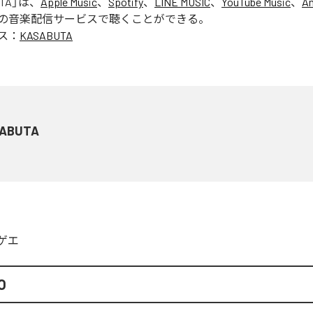
TA
」は、
Apple Music
、
Spotify
、
LINE MUSIC
、
YouTube Music
、
A
の音楽配信サービスで聴くことができる。
ス：
KASABUTA
ABUTA
ゲエ
O