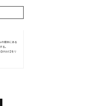
aeの根本にある
る。

le【BRAVE】をリ