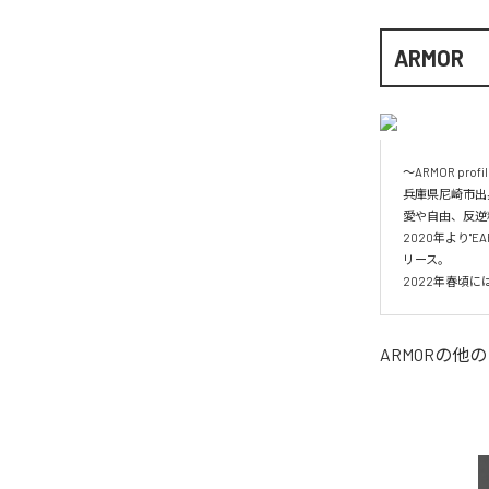
ARMOR
〜ARMOR profil
兵庫県尼崎市出身
愛や自由、反逆
2020年より"EAR
リース。

2022年春頃に
ARMOR
の他の