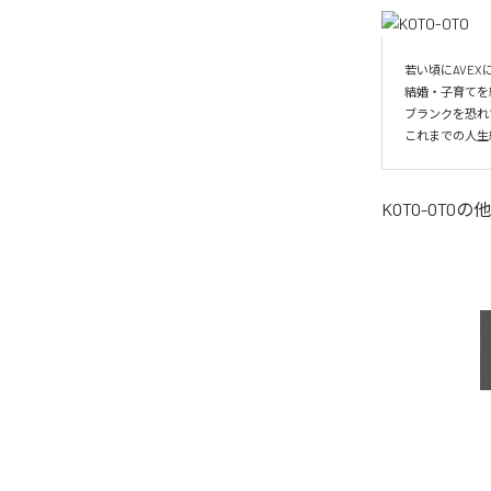
若い頃にAVE
結婚・子育てを
ブランクを恐れ
これまでの人生
KOTO-OTO
の他