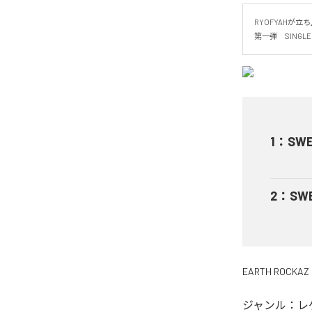
RYOFYAHが立ち
第一弾　SINGLE　
1
：
SWE
2
：
SWE
EARTH ROCKAZ 
ジャンル：
レ