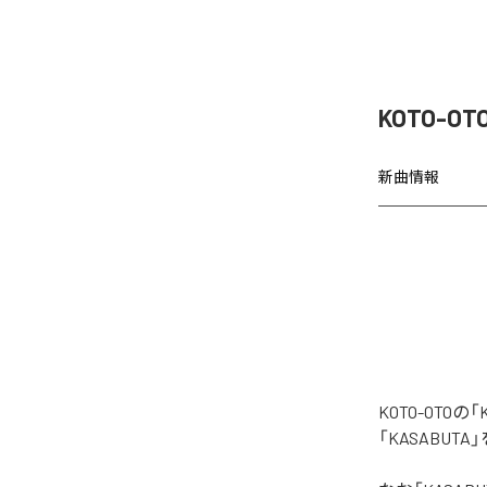
KOTO-O
新曲情報
KOTO-OT
「KASABU