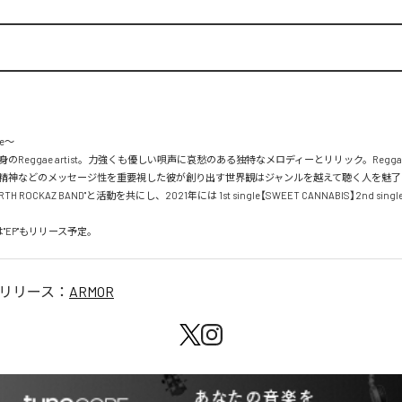
e〜

のReggae artist。力強くも優しい唄声に哀愁のある独特なメロディーとリリック。Regg
精神などのメッセージ性を重要視した彼が創り出す世界観はジャンルを越えて聴く人を魅了す
TH ROCKAZ BAND"と活動を共にし、2021年には 1st single【SWEET CANNABIS】2nd sing
は"EP"もリリース予定。
リリース：
ARMOR