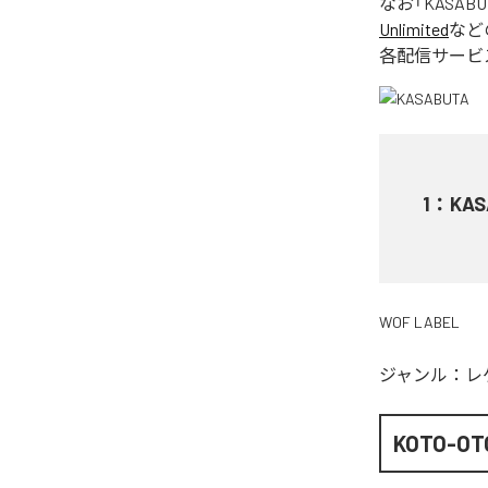
なお「
KASABU
Unlimited
など
各配信サービ
1
：
KAS
WOF LABEL
ジャンル：
レ
KOTO-OT