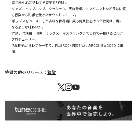
 都内を中心に活動する音楽家「猿臂」。

 ジャズ、ヒップホップ、クラシック、民族音楽、アンビエントなど多岐に渡
る音楽から影響を受けたサウンドスケープ。

 ポップスをベースにした多様な世界観に乗る特異性を持った歌詞は、癖に
なるような味わいが。

 作詞、作編曲、演奏、ミックス、マスタリングまで自身で手掛けるセルフ
プロデューサー。

活動開始からわずか一年で、FUJI ROCK FESTIVAL のROOKIE A GOGO に出
演。
猿臂
の他のリリース：
猿臂