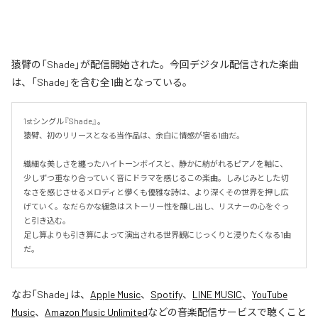
猿臂の「Shade」が配信開始された。今回デジタル配信された楽曲
は、「Shade」を含む全1曲となっている。
1stシングル『Shade』。

猿臂、初のリリースとなる当作品は、余白に情感が宿る1曲だ。

繊細な美しさを纏ったハイトーンボイスと、静かに紡がれるピアノを軸に、
少しずつ重なり合っていく音にドラマを感じるこの楽曲。しみじみとした切
なさを感じさせるメロディと儚くも優雅な詩は、より深くその世界を押し広
げていく。なだらかな緩急はストーリー性を醸し出し、リスナーの心をぐっ
と引き込む。

足し算よりも引き算によって演出される世界観にじっくりと浸りたくなる1曲
だ。
なお「
Shade
」は、
Apple Music
、
Spotify
、
LINE MUSIC
、
YouTube
Music
、
Amazon Music Unlimited
などの音楽配信サービスで聴くこと