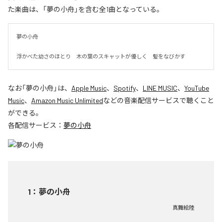
た楽曲は、「夢の小舟」を含む全1曲となっている。
夢の小舟　

浮かべた幼さのほとり　木の葉のスキャットが優しく　髪をなびかす
なお「
夢の小舟
」は、
Apple Music
、
Spotify
、
LINE MUSIC
、
YouTube
Music
、
Amazon Music Unlimited
などの音楽配信サービスで聴くこと
ができる。
各配信サービス：
夢の小舟
1
：
夢の小舟
真舞絵陸