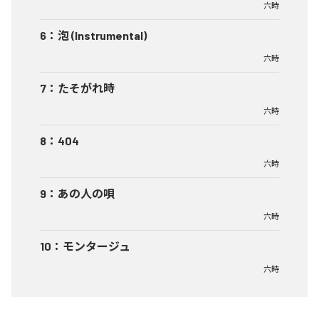
六時
6
：
泡 (Instrumental)
六時
7
：
たそがれ時
六時
8
：
404
六時
9
：
あの人の唄
六時
10
：
モンタージュ
六時