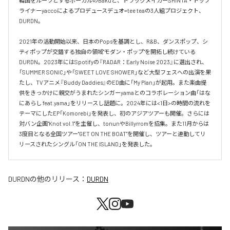
韓国をルーツとするボーカルのBakuと、トラックメイカーSHINTA・トップ
ライナーyaccoによるプロデュースデュオ=tee teaの3人組プロジェクト、
DURDN。

2021年の活動開始以来、日本のPopsを基調とし、R&B、ダンスポップ、シ
ティポップが交錯する独自の領域"モダン・ポップ"を開拓し続けている
DURDN。2023年にはSpotifyの『RADAR：Early Noise 2023』に選出され、
「SUMMER SONIC」や「SWEET LOVE SHOWER」など大型フェスへの出演を果
たし、TVアニメ『Buddy Daddies』のED曲に「My Plan」が起用。また楽曲提
供をきっかけに親交がうまれたシンガーyamaとのコラボレーション曲「はな
にあらし feat.yama」をリリースし話題に。2024年には<1日>の時間の流れを
テーマにしたEP「Komorebi」を発表し、初のアジアツアーも開催。さらには
対バン企画"Knot vol.1"を主催し、tonunやBillyrromを招集。また11月からは
3度目となる全国ツアー"GET ON THE BOAT"を開催し、ツアーと連動してリ
リースされたシングル「ON THE ISLAND」を発表した。
DURDN
の他のリリース：
DURDN