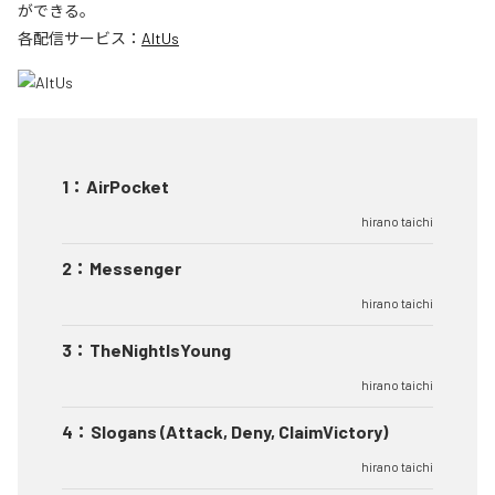
ができる。
各配信サービス：
AltUs
1
：
AirPocket
hirano taichi
2
：
Messenger
hirano taichi
3
：
TheNightIsYoung
hirano taichi
4
：
Slogans (Attack, Deny, ClaimVictory)
hirano taichi