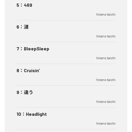
5
：
469
hirano taichi
6
：
漣
hirano taichi
7
：
BleepSleep
hirano taichi
8
：
Cruisin'
hirano taichi
9
：
違う
hirano taichi
10
：
Headlight
hirano taichi