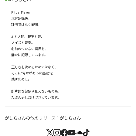
Ritual Player

境界記録係。

証明ではなく観測。

AIと人間、現実と夢、

ノイズと音楽。

名前のつかない境界を、

静かに記録しています。

正しさを決めるためではなく、

そこに“何かがあった感覚”を

残すために。

断片的な記録や見えないものも、

たぶん少しだけ混ざっています。
がしらさん
の他のリリース：
がしらさん