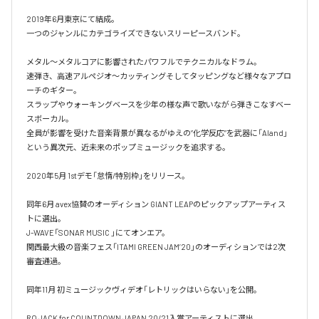
2019年6月東京にて結成。

一つのジャンルにカテゴライズできないスリーピースバンド。

メタル〜メタルコアに影響されたパワフルでテクニカルなドラム。

速弾き、高速アルペジオ〜カッティングそしてタッピングなど様々なアプロ
ーチのギター。

スラップやウォーキングベースを少年の様な声で歌いながら弾きこなすベー
スボーカル。

全員が影響を受けた音楽背景が異なるがゆえの”化学反応”を武器に「Aland」
という異次元、近未来のポップミュージックを追求する。

2020年5月 1stデモ「怠惰/特別枠」をリリース。

同年6月 avex協賛のオーディション GIANT LEAPのピックアップアーティス
トに選出。

J-WAVE「SONAR MUSIC 」にてオンエア。

関西最大級の音楽フェス「ITAMI GREEN JAM’20」のオーディションでは2次
審査通過。

同年11月 初ミュージックヴィデオ「レトリックはいらない」を公開。

RO JACK for COUNTDOWN JAPAN 20/21入賞アーティストに選出。
