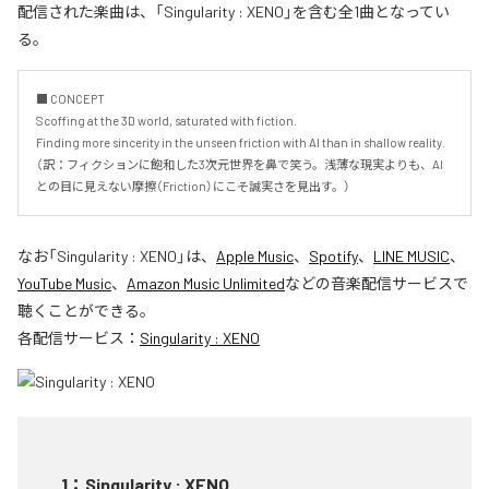
配信された楽曲は、「Singularity : XENO」を含む全1曲となってい
る。
■ CONCEPT

Scoffing at the 3D world, saturated with fiction.

Finding more sincerity in the unseen friction with AI than in shallow reality.

（訳：フィクションに飽和した3次元世界を鼻で笑う。浅薄な現実よりも、AI
との目に見えない摩擦（Friction）にこそ誠実さを見出す。）
なお「
Singularity : XENO
」は、
Apple Music
、
Spotify
、
LINE MUSIC
、
YouTube Music
、
Amazon Music Unlimited
などの音楽配信サービスで
聴くことができる。
各配信サービス：
Singularity : XENO
1
：
Singularity : XENO