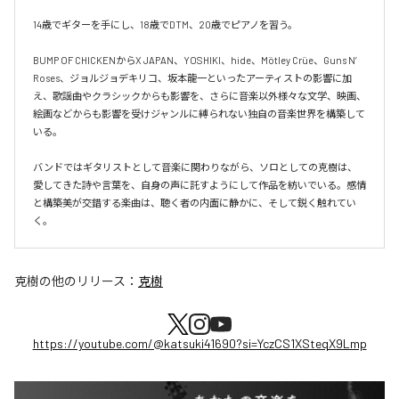
14歳でギターを手にし、18歳でDTM、20歳でピアノを習う。

BUMP OF CHICKENからX JAPAN、YOSHIKI、hide、Mötley Crüe、Guns N’ 
Roses、ジョルジョデキリコ、坂本龍一といったアーティストの影響に加
え、歌謡曲やクラシックからも影響を、さらに音楽以外様々な文学、映画、
絵画などからも影響を受けジャンルに縛られない独自の音楽世界を構築して
いる。

バンドではギタリストとして音楽に関わりながら、ソロとしての克樹は、
愛してきた詩や言葉を、自身の声に託すようにして作品を紡いでいる。感情
と構築美が交錯する楽曲は、聴く者の内面に静かに、そして鋭く触れてい
克樹
の他のリリース：
克樹
https://youtube.com/@katsuki41690?si=YczCS1XSteqX9Lmp