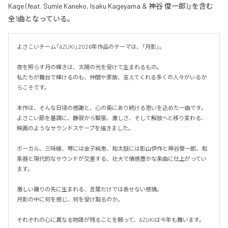
Kage (feat. Sumie Kaneko, Isaku Kageyama & 神谷 俊一郎)」を含む
全1曲となっている。
よさこいチーム「AZUKI」2026年作品のテーマは、「月影」。

夜を照らす月の輝きは、太陽の光を受けて生まれるもの。

私たちが舞台で輝けるのも、仲間や家族、支えてくれる多くの人々がいるか
らこそです。

本作は、そんな日頃の感謝と、心の奥にあり続ける思いを込めた一曲です。

よさこい節を基調に、静寂から緊張、激しさ、そして解放へと移り変わる、
映画のようなサウンドスケープを描きました。

ボーカル、三味線、琴には金子純恵、和太鼓には影山伊作と神谷俊一郎、和
楽器と現代的なサウンドが交差する、壮大で情感豊かな楽曲に仕上がってい
ます。

激しい踊りの先に生まれる、言葉だけでは表せない感情。

月影の中に何を感じ、何を受け取るのか。

それぞれの心に異なる物語が残ることを願って、AZUKIは今年も舞います。