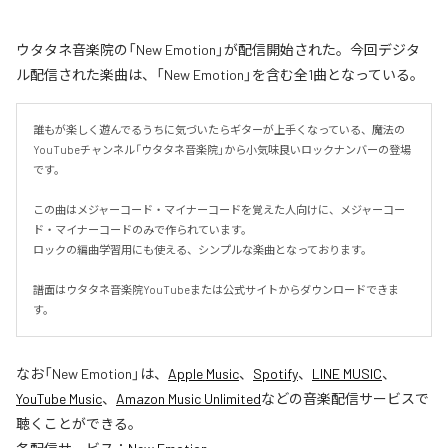
ウタタネ音楽院の「New Emotion」が配信開始された。今回デジタ
ル配信された楽曲は、「New Emotion」を含む全1曲となっている。
誰もが楽しく遊んでるうちに気づいたらギターが上手くなっている、魔法の
YouTubeチャンネル「ウタタネ音楽院」から小気味良いロックナンバーの登場
です。

この曲はメジャーコード・マイナーコードを覚えた人向けに、メジャーコー
ド・マイナーコードのみで作られています。

ロックの編曲学習用にも使える、シンプルな楽曲となっております。

譜面はウタタネ音楽院YouTubeまたは公式サイトからダウンロードできま
す。
なお「
New Emotion
」は、
Apple Music
、
Spotify
、
LINE MUSIC
、
YouTube Music
、
Amazon Music Unlimited
などの音楽配信サービスで
聴くことができる。