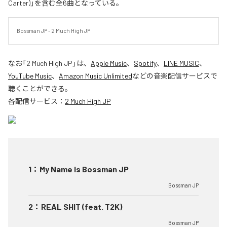
Carter)」を含む全6曲となっている。
Bossman JP - 2 Much High JP
なお「
2 Much High JP
」は、
Apple Music
、
Spotify
、
LINE MUSIC
、
YouTube Music
、
Amazon Music Unlimited
などの音楽配信サービスで
聴くことができる。
各配信サービス：
2 Much High JP
1
：
My Name Is Bossman JP
Bossman JP
2
：
REAL SHIT (feat. T2K)
Bossman JP