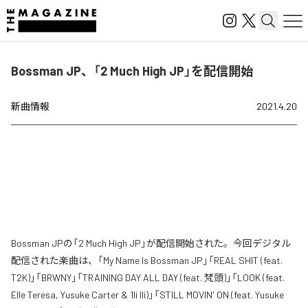
Bossman JP、「2 Much High JP」を配信開始
新曲情報
2021.4.20
Bossman JPの「2 Much High JP」が配信開始された。今回デジタル
配信された楽曲は、「My Name Is Bossman JP」「REAL SHIT (feat.
T2K)」「BRWNY」「TRAINING DAY ALL DAY (feat. 梵頭)」「LOOK (feat.
Elle Teresa, Yusuke Carter & 1li Ili)」「STILL MOVIN' ON (feat. Yusuke