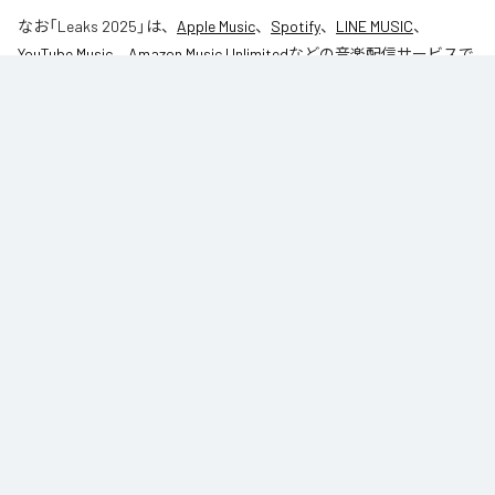
なお「
Leaks 2025
」は、
Apple Music
、
Spotify
、
LINE MUSIC
、
YouTube Music
、
Amazon Music Unlimited
などの音楽配信サービスで
聴くことができる。
各配信サービス：
Leaks 2025
1
：
Season1
27AM
2
：
Bin Laden
27AM
RS (Rich Squads) Records