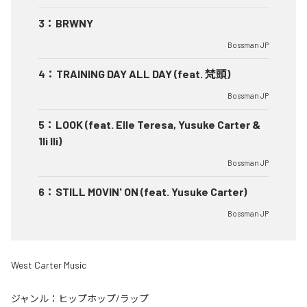
3
：
BRWNY
Bossman JP
4
：
TRAINING DAY ALL DAY (feat. 梵頭)
Bossman JP
5
：
LOOK (feat. Elle Teresa, Yusuke Carter &
1li Ili)
Bossman JP
6
：
STILL MOVIN' ON (feat. Yusuke Carter)
Bossman JP
West Carter Music
ジャンル：
ヒップホップ/ラップ