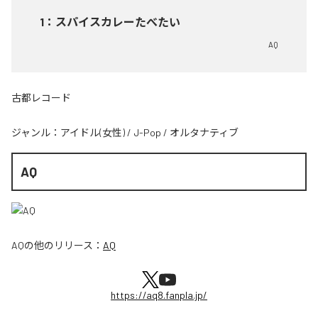
1
：
スパイスカレーたべたい
AQ
古都レコード
ジャンル：
アイドル(女性)
/
J-Pop
/
オルタナティブ
AQ
AQ
の他のリリース：
AQ
https://aq8.fanpla.jp/