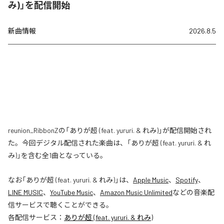
み)」を配信開始
新曲情報
2026.8.5
reunion_RibbonZの「ありが超 (feat. yururi. & れみ)」が配信開始され
た。今回デジタル配信された楽曲は、「ありが超 (feat. yururi. & れ
み)」を含む全1曲となっている。
なお「
ありが超 (feat. yururi. & れみ)
」は、
Apple Music
、
Spotify
、
LINE MUSIC
、
YouTube Music
、
Amazon Music Unlimited
などの音楽配
信サービスで聴くことができる。
各配信サービス：
ありが超 (feat. yururi. & れみ)