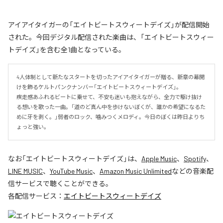
アイアイタイガーの「エイトビートスウィートデイズ」が配信開始
された。今回デジタル配信された楽曲は、「エイトビートスウィー
トデイズ」を含む全1曲となっている。
4人体制として新たなスタートを切ったアイアイタイガーが贈る、新章の幕開
けを飾るケルトパンクナンバー「エイトビートスウィートデイズ」。

疾走感あふれるビートに乗せて、不安も迷いも抱えながら、全力で駆け抜け
る想いを歌った一曲。「道のど真ん中を歩けないぼくが、誰かの希望になるた
めに牙を剥く。」弱者のロック、噛みつくメロディ。今日のぼくは昨日よりち
ょっと強い。
なお「
エイトビートスウィートデイズ
」は、
Apple Music
、
Spotify
、
LINE MUSIC
、
YouTube Music
、
Amazon Music Unlimited
などの音楽配
信サービスで聴くことができる。
各配信サービス：
エイトビートスウィートデイズ