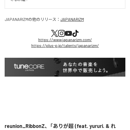
JAPANARIZM
の他のリリース：
JAPANARIZM
https://www.japanarizm.com/
https://plus-p.jp/talents/japanarizm/
reunion_RibbonZ、「ありが超 (feat. yururi. & れ