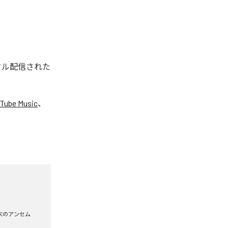
ジタル配信された
Tube Music
、
末のアンセム