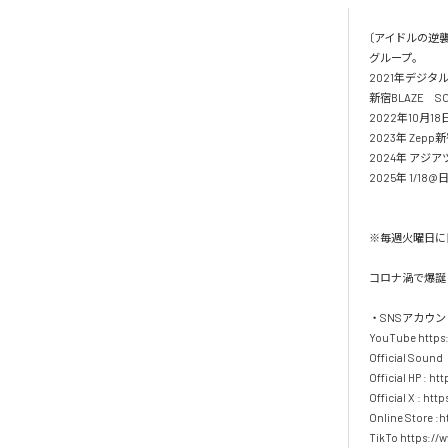
〔アイドルの逆
グループ。 

2021年デジタルシ
新宿BLAZE　SO
2022年10月18
2023年 Ze
2024年 アジアツ
2025年 1/18
※毎週火曜日に目黒
コロナ渦で爆誕
・SNSアカウント情
YouTube https:
Official Sound：
Official HP : ht
Official X : htt
Online Store :ht