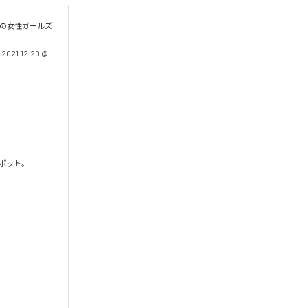
組の女性ガールズ
21.12.20 @
ポット。 
