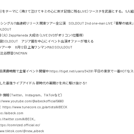
襲〕をテーマに （沸けて泣けてキミの心に刺す記憶に残るLIVE）ツーステを武器とする。 5人
ングル17曲連続リリース 関東ツアー全公演　SOLDOUT 2nd one-man LIVE 『衝撃の結末』 20
LDOUT

日（火） ZeppHaneda 大成功 （LIVE DVDがオリコン1位獲得）

pp新宿SOLDOUT　アジア圏を中心にイベント出演オファーが増える

アー中　 8月12日 上海ワンマンMAO SOULDOUT 

@日比谷野音ONEMAN

鹿鳴館で主催イベント開催中 https://tiget.net/users/34391 平日の東京で一番HOTなス
した最強ライブアイドル 新時代の幕開けを共に駆け抜けろ!!

報（Twitter、Instagram、TikTokなど）

//www.youtube.com/@aibeckofficial5660

 https://www.tunecore.co.jp/artists/AIBECK 

tps://aibeck.com 

ps://twitter.com/AIBECK_ 

tps://comrized.official.ec/
