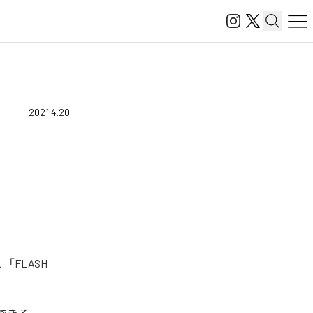
2021.4.20
「FLASH