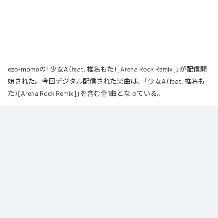
ezo-momoの「少女A (feat. 椎名もた) [Arena Rock Remix]」が配信開
始された。今回デジタル配信された楽曲は、「少女A (feat. 椎名も
た) [Arena Rock Remix]」を含む全1曲となっている。
椎名もた「少女A」を、壮大なアリーナロックへ再構築した 「Arena Rock 
Remix」。

繊細で静かな歌い出しから、幾重にも重なるギター、力強いベースとライブ
ドラム、感情的なキーボードが一気に広がる爆発的なサビへ。

心音や一瞬の静寂、観客の手拍子とシンガロングを交えながら、原曲に宿る
孤独と心の揺れを、大観衆と分かち合う希望のエネルギーへと昇華しまし
た。

夜空まで届くような歌声と、切なさの先にある解放を描いた、ezo-momoに