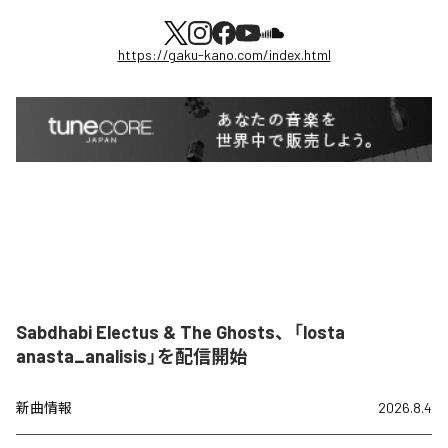
https://gaku-kano.com/index.html
Sabdhabi Electus & The Ghosts、「losta
anasta_analisis」を配信開始
新曲情報
2026.8.4