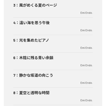
3
：
風がめくる夏のページ
Emi Endo.
4
：
遠い海を思う午後
Emi Endo.
5
：
光を集めたピアノ
Emi Endo.
6
：
木陰に残る青い余韻
Emi Endo.
7
：
静かな坂道の向こう
Emi Endo.
8
：
夏空と透明な時間
Emi Endo.