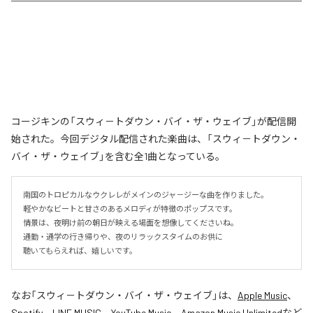
コージキンの「スウィ－トダウン・バイ・ザ・ウェイブ」が配信開
始された。今回デジタル配信された楽曲は、「スウィ－トダウン・
バイ・ザ・ウェイブ」を含む全1曲となっている。
南国のトロピカルなウクレレがメインのジャ－ジーな曲を作りました。

軽やかなビートと甘さのあるメロディが特徴のポップスです。

情景は、夜明け前の朝日が映える場面を想像してくださいね。

通勤・通学の行き帰りや、夜のリラックスタイムのお供に

聴いてもらえれば、嬉しいです。
なお「
スウィ－トダウン・バイ・ザ・ウェイブ
」は、
Apple Music
、
Spotify
、
LINE MUSIC
、
YouTube Music
、
Amazon Music Unlimited
など