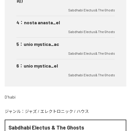
司)
Sabdhabi Electus & The Ghosts
4
：
nosta anasta_el
Sabdhabi Electus & The Ghosts
5
：
unio mystica_ac
Sabdhabi Electus & The Ghosts
6
：
unio mystica_el
Sabdhabi Electus & The Ghosts
D'habi
ジャンル：
ジャズ
/
エレクトロニック
/
ハウス
Sabdhabi Electus & The Ghosts