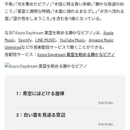
午後」「光を集めたピアノ」「木陰に残る青い余韻」「静かな坂道の向
こう」「夏空と透明な時間」「水面に揺れるまなざし」「夕方へ流れる
雲」「空の色をしまうころ」を含む全11曲となっている。
なお「
Azure Daydream 夏空を眺める静かなピアノ
」は、
Apple
Music
、
Spotify
、
LINE MUSIC
、
YouTube Music
、
Amazon Music
Unlimited
などの音楽配信サービスで聴くことができる。
各配信サービス：
Azure Daydream 夏空を眺める静かなピアノ
1
：
青空にほどける旋律
Emi Endo.
2
：
白い雲を見送る窓辺
Emi Endo.