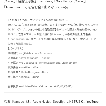
(Cover)」「焼豚玉子飯」「Tax Blues」「Mood Indigo (Cover)」
「Triannosaurus」を含む全10曲となっている。
6人の戦士たちが、ヴィブラフォンの恐竜に挑む―。

1stアルバム「Coco-Doco」から2年、ますます気合十分の【西村健司セクステッ
ト】が、ヴィブラフォンの鬼才【香取良彦】をゲストに迎えて贈る待望の2ndア
ルバム。亡きカマキリへの思い溢れる「Kamaco」や香取の隠し玉的名曲
「Triannosaurus」、懐かしくてお腹の減る「焼豚玉子飯」など、愛とユーモア
に満ちた珠玉の10曲。

【パーソネル】

西村健司 Kenji Nishimura - Trombone

河原真彩 Maaya Kawahara - Trumpet

小笠原涼 Ryo Ogasawara - Tenor Saxophone, Clarinet（#9）

武藤勇樹 Yuuki Muto - Piano

長谷川慧人 Keito Hasegawa - Bass

大江航平 Kohei Oe - Drums

香取良彦 Yoshihiko Katori - Vibraphone（#3,#4,#7,#10）
なお「
Kamaco
」は、
Apple Music
、
Spotify
、
LINE MUSIC
、
YouTube