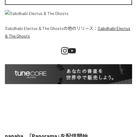
Sabdhabi Electus & The Ghosts
の他のリリース：
Sabdhabi Electus
& The Ghosts
nanaha、「Panorama」を配信開始