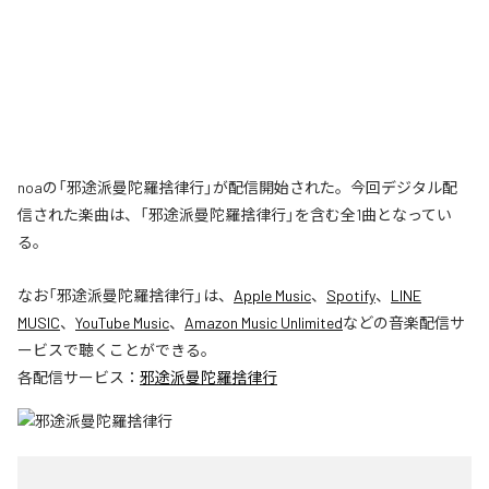
noaの「邪途派曼陀羅捨律行」が配信開始された。今回デジタル配
信された楽曲は、「邪途派曼陀羅捨律行」を含む全1曲となってい
る。
なお「
邪途派曼陀羅捨律行
」は、
Apple Music
、
Spotify
、
LINE
MUSIC
、
YouTube Music
、
Amazon Music Unlimited
などの音楽配信サ
ービスで聴くことができる。
各配信サービス：
邪途派曼陀羅捨律行