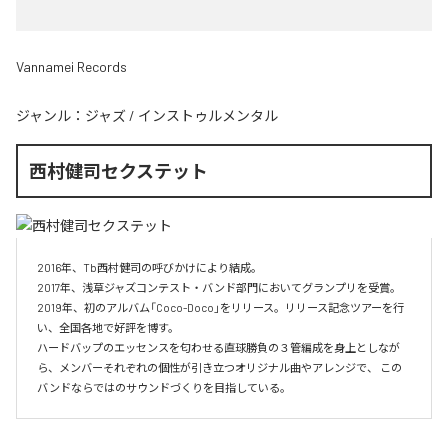
Vannamei Records
ジャンル：
ジャズ
/
インストゥルメンタル
西村健司セクステット
2016年、Tb西村健司の呼びかけにより結成。 

2017年、浅草ジャズコンテスト・バンド部門においてグランプリを受賞。 

2019年、初のアルバム「Coco-Doco」をリリース。リリース記念ツアーを行
い、全国各地で好評を博す。

ハードバップのエッセンスを匂わせる直球勝負の３管編成を身上としなが
ら、メンバーそれぞれの個性が引き立つオリジナル曲やアレンジで、 この
バンドならではのサウンドづくりを目指している。