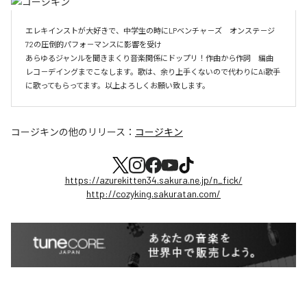
エレキインストが大好きで、中学生の時にLPベンチャ－ズ　オンステ－ジ
72の圧倒的パフォ－マンスに影響を受け

あらゆるジャンルを聞きまくり音楽関係にドップリ！作曲から作詞　編曲　
レコ－デイングまでこなします。歌は、余り上手くないので代わりにAi歌手
に歌ってもらってます。以上よろしくお願い致します。
コージキン
の他のリリース：
コージキン
https://azurekitten34.sakura.ne.jp/n_fick/
http://cozyking.sakuratan.com/