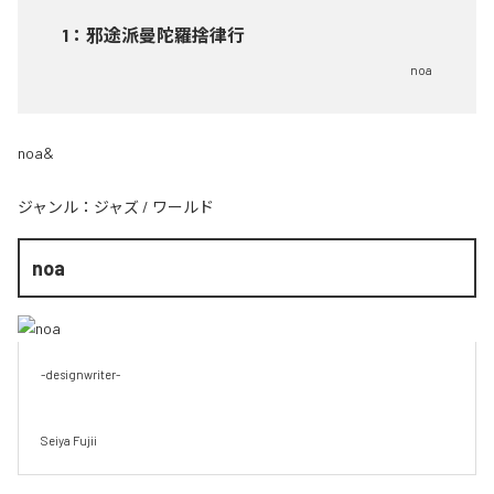
1
：
邪途派曼陀羅捨律行
noa
noa&
ジャンル：
ジャズ
/
ワールド
noa
-designwriter-

Seiya Fujii