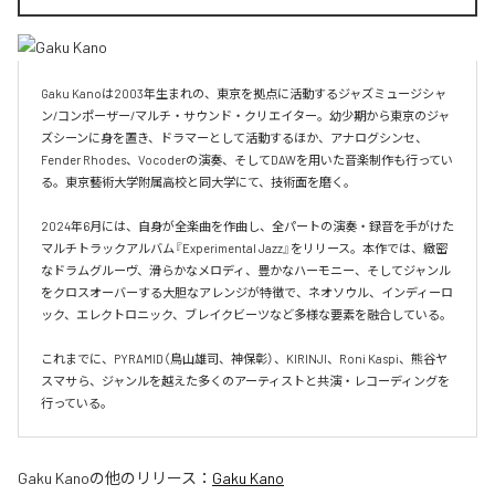
Gaku Kanoは2003年生まれの、東京を拠点に活動するジャズミュージシャ
ン/コンポーザー/マルチ・サウンド・クリエイター。幼少期から東京のジャ
ズシーンに身を置き、ドラマーとして活動するほか、アナログシンセ、
Fender Rhodes、Vocoderの演奏、そしてDAWを用いた音楽制作も行ってい
る。東京藝術大学附属高校と同大学にて、技術面を磨く。

2024年6月には、自身が全楽曲を作曲し、全パートの演奏・録音を手がけた
マルチトラックアルバム『Experimental Jazz』をリリース。本作では、緻密
なドラムグルーヴ、滑らかなメロディ、豊かなハーモニー、そしてジャンル
をクロスオーバーする大胆なアレンジが特徴で、ネオソウル、インディーロ
ック、エレクトロニック、ブレイクビーツなど多様な要素を融合している。

これまでに、PYRAMID（鳥山雄司、神保彰）、KIRINJI、Roni Kaspi、熊谷ヤ
スマサら、ジャンルを越えた多くのアーティストと共演・レコーディングを
行っている。
Gaku Kano
の他のリリース：
Gaku Kano