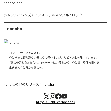
nanaha label
ジャンル：
ジャズ
/
インストゥルメンタル
/
ロック
nanaha
コンポーザーピアニスト。

心にそっと寄り添う、優しくて儚いオリジナルピアノ曲を届けています。

「癒しの音楽をあなたへ。」をテーマに、柔らかく、心に響く旋律で日々を
生きる人々に静かな癒しを。
nanaha
の他のリリース：
nanaha
https://linktr.ee/nanaha7