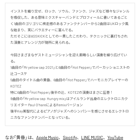
インストを織り交ぜ、ロック、ソウル、ファンク、ジャズなど様々なジャンル
を吸収した、ある意味ミクスチャーバンドとプロフィールに書いてあるごと
く1曲目のゴリゴリに疾走感のあるファンクナンバーから2曲目はUKロック風
な始まり、実にバラエティーに富んでる。

ただそこにはASSKICKとしての一貫したこだわり、テクニックに裏打ちされ
た演奏とアレンジ力が随所に見られる。

今回さまざまなゲストミュージシャンを迎え素晴らしい演奏を繰り広げてい
る。

1曲目の「Mr yellow cap 2021」と6曲目の「Hot Pepper」でパーカッショニストの
辻コースケ

5曲目のタイトル曲の黄昏、6曲目の「Hot Pepper」でハーモニカプレイヤーの
KOTEZ

特に6曲目の「Hot Pepper」後半の辻、KOTEZの演奏はまさに圧巻！

9曲目の「Mr yellow cap  Hungry mix」はアイルランド出身のエレクトロニカク
リエイター Paul O’hareによるRemixバージョン

後半Key美智代によるピアノがジャズへのシンパシーを感じさせるエレクトロ
ニカなファンクナンバーとなっている。
なお「
黄昏
」は、
Apple Music
、
Spotify
、
LINE MUSIC
、
YouTube