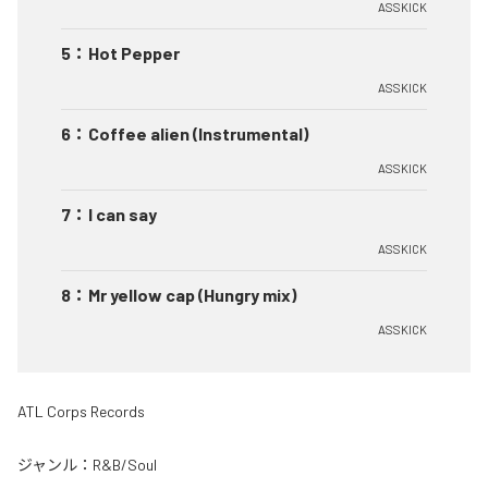
ASSKICK
5
：
Hot Pepper
ASSKICK
6
：
Coffee alien (Instrumental)
ASSKICK
7
：
I can say
ASSKICK
8
：
Mr yellow cap (Hungry mix)
ASSKICK
ATL Corps Records
ジャンル：
R&B/Soul