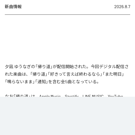
新曲情報
2026.8.7
夕凪 ゆうなぎの「帰り道」が配信開始された。今回デジタル配信さ
れた楽曲は、「帰り道」「好きって言えば終わるなら」「また明日」
「鳴らないまま」「通知」を含む全5曲となっている。
なお「
帰り道
」は、
Apple Music
、
Spotify
、
LINE MUSIC
、
YouTube
Music
、
Amazon Music Unlimited
などの音楽配信サービスで聴くこと
ができる。
各配信サービス：
帰り道