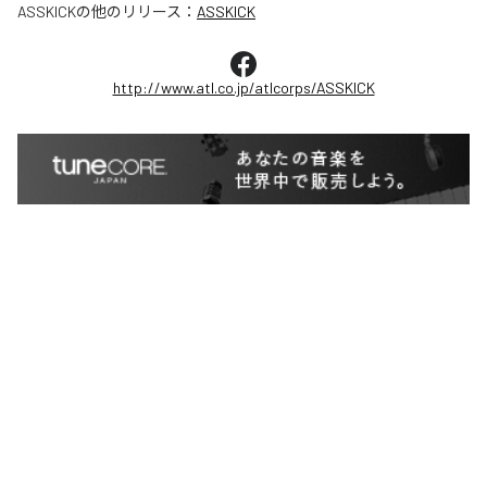
ASSKICK
の他のリリース：
ASSKICK
http://www.atl.co.jp/atlcorps/ASSKICK