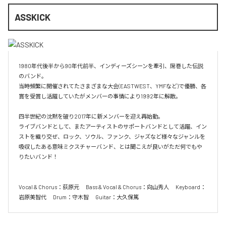
ASSKICK
1980年代後半から90年代前半、インディーズシーンを牽引、席巻した伝説
のバンド。

当時頻繁に開催されてたさまざまな大会(EASTWEST、YMFなど)で優勝、各
賞を受賞し活躍していたがメンバーの事情により1992年に解散。

四半世紀の沈黙を破り2017年に新メンバーを迎え再始動。

ライブバンドとして、またアーティストのサポートバンドとして活躍、イン
ストを織り交ぜ、ロック、ソウル、ファンク、ジャズなど様々なジャンルを
吸収したある意味ミクスチャーバンド、とは聞こえが良いがただ何でもや
りたいバンド！

Vocal & Chorus：荻原元 　Bass & Vocal & Chorus：向山秀人 　Keyboard：
岩原美智代 　Drum：守木智 　Guitar：大久保篤