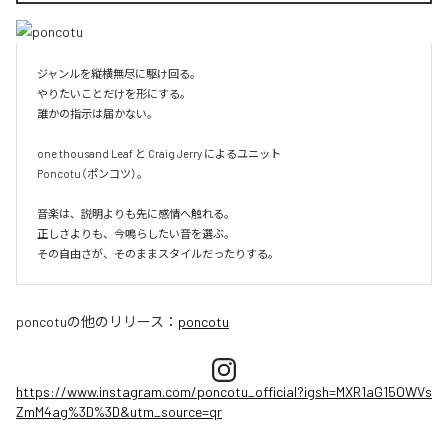
ジャンルを縦横無尽に駆け回る。

やりたいことだけを形にする。

誰かの指示は届かない。

one thousand Leaf と Craig Jerry によるユニット

Poncotu（ポンコツ）。

音楽は、説明よりも先に感情へ触れる。

正しさよりも、今鳴らしたい音を選ぶ。

その自由さが、そのままスタイルだったりする。
poncotu
の他のリリース：
poncotu
https://www.instagram.com/poncotu_official?igsh=MXR1aG15OWVs
ZmM4ag%3D%3D&utm_source=qr