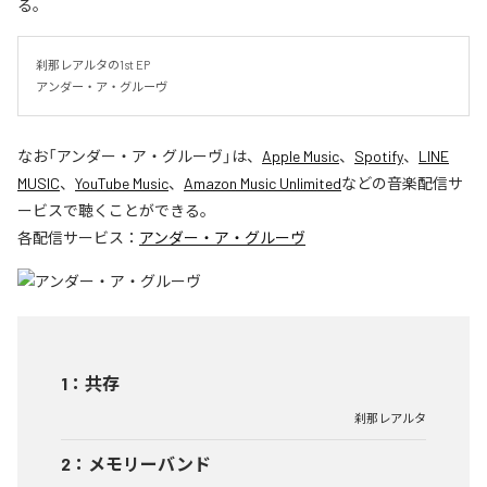
る。
刹那レアルタの1st EP

アンダー・ア・グルーヴ
なお「
アンダー・ア・グルーヴ
」は、
Apple Music
、
Spotify
、
LINE
MUSIC
、
YouTube Music
、
Amazon Music Unlimited
などの音楽配信サ
ービスで聴くことができる。
各配信サービス：
アンダー・ア・グルーヴ
1
：
共存
刹那レアルタ
2
：
メモリーバンド