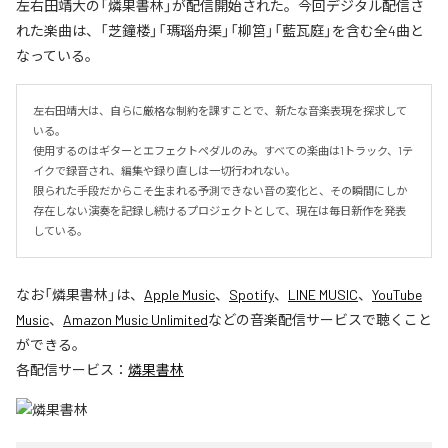
左右田靖大の「燐果書林」が配信開始された。今回デジタル配信さ
れた楽曲は、「芝鐘楼」「瑪瑙舟渠」「柳筥」「藍瓦庭」を含む全4曲と
なっている。
左右田靖大は、自らに厳格な制約を課すことで、新たな音楽表現を探求して
いる。

使用するのはギターとエフェクトペダルのみ。すべての楽曲は1トラック、1テ
イクで録音され、編集や録り直しは一切行われない。

限られた手段だからこそ生まれる予測できない音の変化と、その瞬間にしか
存在しない演奏を記録し続けるプロジェクトとして、現在は毎日新作を発表
している。
なお「
燐果書林
」は、
Apple Music
、
Spotify
、
LINE MUSIC
、
YouTube
Music
、
Amazon Music Unlimited
などの音楽配信サービスで聴くこと
ができる。
各配信サービス：
燐果書林