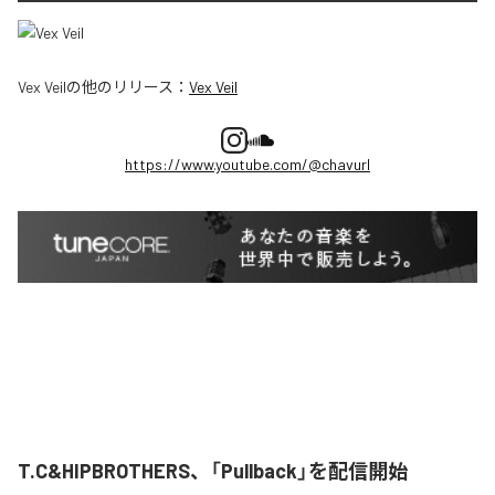
Vex Veil
の他のリリース：
Vex Veil
https://www.youtube.com/@chavurl
T.C&HIPBROTHERS、「Pullback」を配信開始