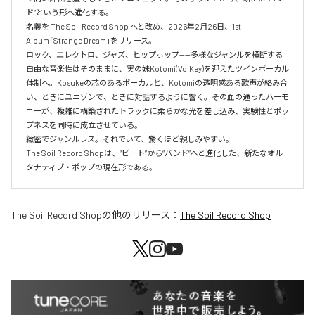
ド”という形へ進化する。

名義を The Soil Record Shop へと改め、2026年2月26日、1st 
Album「Strange Dream」をリリース。

ロック、エレクトロ、ジャズ、ヒップホップ——多様なジャンルを横断する
自由な音楽性はそのままに、実の妹Kotomi(Vo,Key)を迎えたツインボーカル
体制へ。Kosukeの芯のあるボーカルと、Kotomiの透明感ある歌声が絡み合
い、ときにユニゾンで、ときに対話するように響く。その血の通ったハーモ
ニーが、複雑に構築されたトラックに柔らかな光を差し込み、実験性とポッ
プネスを同時に成立させている。

緻密でジャンルレス。それでいて、驚くほど親しみやすい。

The Soil Record Shopは、“ビート”から“バンド”へと進化した、新たなオル
タナティブ・ポップの現在形である。
The Soil Record Shop
の他のリリース：
The Soil Record Shop