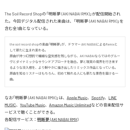
The Soil Record Shopの「明晰夢 (AKI NABAI RMX)」が配信開始され
た。今回デジタル配信された楽曲は、「明晰夢 (AKI NABAI RMX)」を
含む全1曲となっている。
the soil record shopの楽曲「明晰夢」が、ドラマー AKI NABAIによるRemixと
して新たに生まれ変わる。

原曲が持つ幻想的で繊細な空気感を残しながら、AKI NABAIならではのグルー
ヴとダイナミックなサウンドアプローチを融合。夢と現実の境界を行き来す
るような没入感を、より鮮やかに描き出したリミックス作品となっている。

原曲を知るリスナーはもちろん、初めて触れる人にも新たな景色を届ける一
曲。
なお「
明晰夢 (AKI NABAI RMX)
」は、
Apple Music
、
Spotify
、
LINE
MUSIC
、
YouTube Music
、
Amazon Music Unlimited
などの音楽配信サ
ービスで聴くことができる。
各配信サービス：
明晰夢 (AKI NABAI RMX)