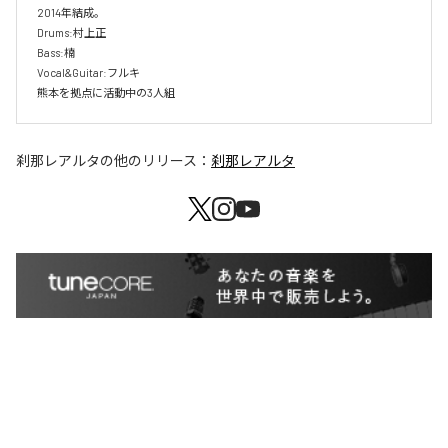
2014年結成。

Drums:村上正

Bass:楠

Vocal&Guitar:フルキ

熊本を拠点に活動中の3人組
刹那レアルタ
の他のリリース：
刹那レアルタ