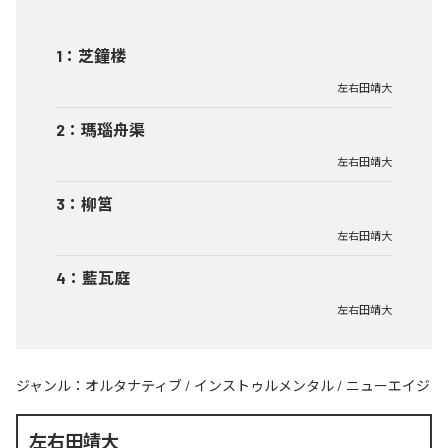
1
：
芝鐘楼
左右田靖大
2
：
瑪瑙舟渠
左右田靖大
3
：
柳筥
左右田靖大
4
：
藍瓦庭
左右田靖大
ジャンル：
オルタナティブ
/
インストゥルメンタル
/
ニューエイジ
左右田靖大