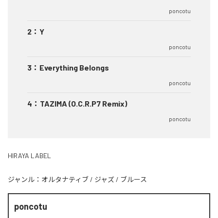
poncotu
2
：
Y
poncotu
3
：
Everything Belongs
poncotu
4
：
TAZIMA (O.C.R.P7 Remix)
poncotu
HIRAYA LABEL
ジャンル：
オルタナティブ
/
ジャズ
/
ブルース
poncotu