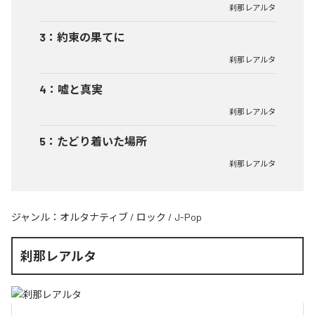
刹那レアルタ
3
：
約束の果てに
刹那レアルタ
4
：
嘘と真実
刹那レアルタ
5
：
たどり着いた場所
刹那レアルタ
ジャンル：
オルタナティブ
/
ロック
/
J-Pop
刹那レアルタ