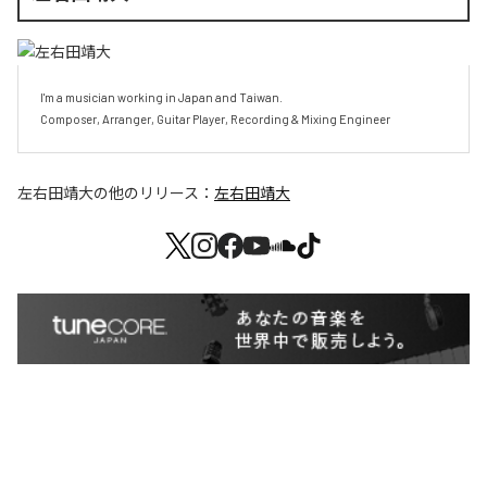
I'm a musician working in Japan and Taiwan.

Composer, Arranger, Guitar Player, Recording & Mixing Engineer
左右田靖大
の他のリリース：
左右田靖大