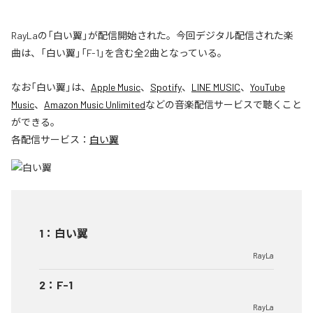
RayLaの「白い翼」が配信開始された。今回デジタル配信された楽
曲は、「白い翼」「F-1」を含む全2曲となっている。
なお「
白い翼
」は、
Apple Music
、
Spotify
、
LINE MUSIC
、
YouTube
Music
、
Amazon Music Unlimited
などの音楽配信サービスで聴くこと
ができる。
各配信サービス：
白い翼
1
：
白い翼
RayLa
2
：
F-1
RayLa