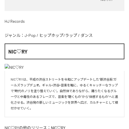
HJ Records
ジャンル：
J-Pop
/
ヒップホップ/ラップ
/
ダンス
NIC♡RY
NIC♡RYは、平成の渋谷ストリートを令和にアップデートした“新渋谷系”ガ
ールズラップデュオ。ギャル×渋谷×音楽を軸に、ゆるくキャッチーなラップ
で“時代のノリを塗り替えていく”。自然体でありながら、踊りたくなるグル
ーヴと中毒性のあるフレーズで、音楽を“聴くもの”から“体感するもの”へと進
化させる。渋谷発の新しいミュージックを世界へ広げ、カルチャーとして根
付かせていく。
NIC♡RY
の他のリリース：
NIC♡RY