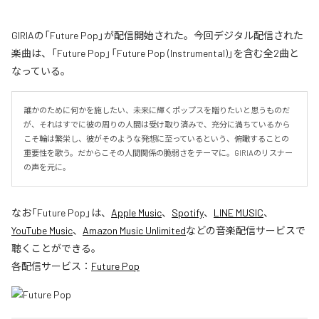
GIRIAの「Future Pop」が配信開始された。今回デジタル配信された
楽曲は、「Future Pop」「Future Pop (Instrumental)」を含む全2曲と
なっている。
誰かのために何かを施したい、未来に輝くポップスを贈りたいと思うものだ
が、それはすでに彼の周りの人間は受け取り済みで、充分に満ちているから
こそ輪は繁栄し、彼がそのような発想に至っているという、俯瞰することの
重要性を歌う。だからこその人間関係の脆弱さをテーマに。GIRIAのリスナー
の声を元に。
なお「
Future Pop
」は、
Apple Music
、
Spotify
、
LINE MUSIC
、
YouTube Music
、
Amazon Music Unlimited
などの音楽配信サービスで
聴くことができる。
各配信サービス：
Future Pop