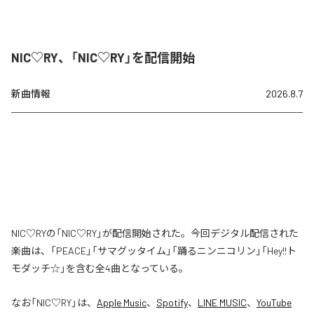
NIC♡RY、「NIC♡RY」を配信開始
新曲情報
2026.8.7
NIC♡RYの「NIC♡RY」が配信開始された。今回デジタル配信された
楽曲は、「PEACE」「サマグッタイム」「踊るニンニコリン」「Hey!!ト
モダッチ☆」を含む全4曲となっている。
なお「
NIC♡RY
」は、
Apple Music
、
Spotify
、
LINE MUSIC
、
YouTube