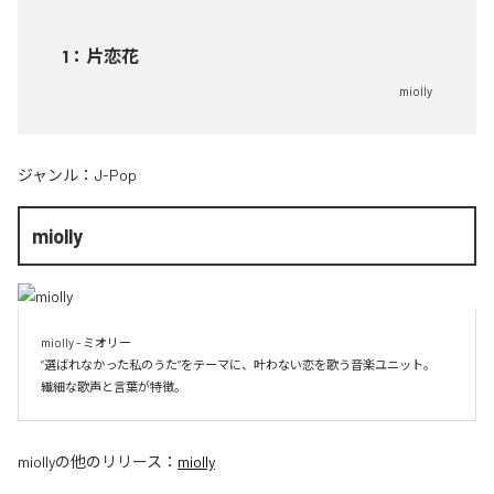
1
：
片恋花
miolly
ジャンル：
J-Pop
miolly
miolly - ミオリー

”選ばれなかった私のうた”をテーマに、叶わない恋を歌う音楽ユニット。

miolly
の他のリリース：
miolly