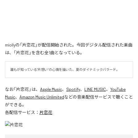
miollyの「片恋花」が配信開始された。今回デジタル配信された楽曲
は、「片恋花」を含む全1曲となっている。
誰もが知っている"片想い”の心情を描いた、夏のダイナミックバラード。
なお「
片恋花
」は、
Apple Music
、
Spotify
、
LINE MUSIC
、
YouTube
Music
、
Amazon Music Unlimited
などの音楽配信サービスで聴くこと
ができる。
各配信サービス：
片恋花