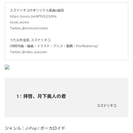
スズナリネコのオリジナル楽曲4曲目

https://youtu.be/6P3VEjCb9hk

Vocal_momö

Twitter_@momochromes

うた以外全部_スズナリネコ

(作詞作曲・編曲・イラスト・アニメ・動画・Mix/Mastering)

Twitter_@neko_suzunari
1
：
拝啓、月下美人の君
スズナリネコ
ジャンル：
J-Pop
/
ボーカロイド