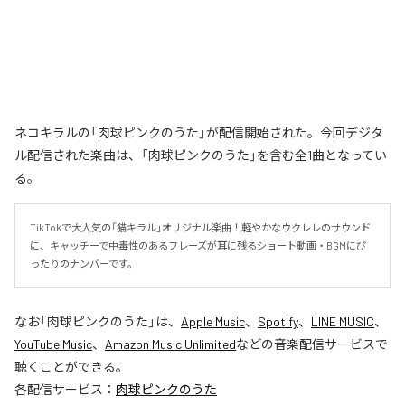
ネコキラルの「肉球ピンクのうた」が配信開始された。今回デジタ
ル配信された楽曲は、「肉球ピンクのうた」を含む全1曲となってい
る。
TikTokで大人気の「猫キラル」オリジナル楽曲！軽やかなウクレレのサウンド
に、キャッチーで中毒性のあるフレーズが耳に残るショート動画・BGMにぴ
ったりのナンバーです。
なお「
肉球ピンクのうた
」は、
Apple Music
、
Spotify
、
LINE MUSIC
、
YouTube Music
、
Amazon Music Unlimited
などの音楽配信サービスで
聴くことができる。
各配信サービス：
肉球ピンクのうた