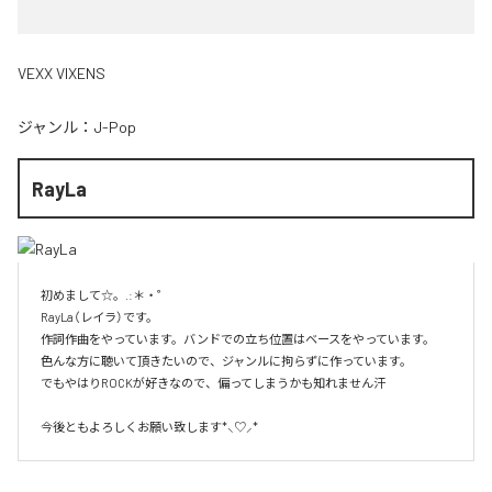
VEXX VIXENS
ジャンル：
J-Pop
RayLa
初めまして☆。.:＊・゜

RayLa（レイラ）です。

作詞作曲をやっています。バンドでの立ち位置はベースをやっています。

色んな方に聴いて頂きたいので、ジャンルに拘らずに作っています。

でもやはりROCKが好きなので、偏ってしまうかも知れません汗

今後ともよろしくお願い致します*⸜♡⸝*