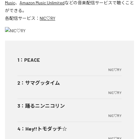
Music
、
Amazon Music Unlimited
などの音楽配信サービスで聴くこと
ができる。
各配信サービス：
NIC♡RY
1
：
PEACE
NIC♡RY
2
：
サマグッタイム
NIC♡RY
3
：
踊るニンニコリン
NIC♡RY
4
：
Hey!!トモダッチ☆
NIC♡RY