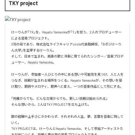
TKY project
けーりんが「TK」を、Hayato Yamaokaが「Y」を担う、2人のプロデューサー
による音楽プロジェクト。

3児の母であり、株式会社ライフキャリアcircle代表取締役、「Bポジけーり
ん大学」を主宰するけーりん。

そして、日本で生まれ、英語の歌と洋楽に育てられたシンガー／音楽プロデ
ューサー、Hayato Yamaoka。

けーりんが、参加者一人ひとりの中にある想いや可能性を見つけ、人と人を
つなぎ、挑戦が生まれる場所をつくる。Hayato Yamaokaが、その想いを受
け取り、歌詞やメロディ、歌声へと変え、一つの音楽作品として形にする。

「何歳からでも、どんな立場からでも、新しい挑戦は始められる」

そんな想いから、2人はTKY PROJECTを立ち上げた。

歌の経験や上手さにかかわらず、それぞれの人生、夢、言葉を音楽に残して
いく。

TKY PROJECTは、けーりんとHayato Yamaoka、そして参加アーティストた
ちが共につくる、挑戦と再出発の音楽プロジェクトである。