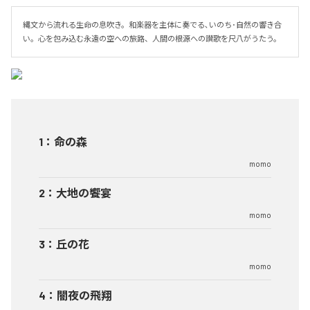
縄文から流れる生命の息吹き。和楽器を主体に奏でる､いのち･自然の響き合
い。心を包み込む永遠の空への旅路、人間の根源への讃歌を尺八がうたう。
1
：
命の森
momo
2
：
大地の饗宴
momo
3
：
丘の花
momo
4
：
闇夜の飛翔