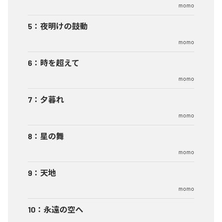
momo
5
：
夜明けの鼓動
momo
6
：
時を超えて
momo
7
：
夕暮れ
momo
8
：
星の舞
momo
9
：
天地
momo
10
：
永遠の空へ