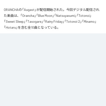
ORANCHAの「Augast」が配信開始された。今回デジタル配信され
た楽曲は、「Orancha」「Blue Moon」「Natsuyasumi」「Totonoi」
「Sweet Sleep」「Tasogare」「Rainy Friday」「Totonoi 2」「Minamo」
「Hotaru」を含む全10曲となっている。
夏の風と癒しのノスタルギアを

ORANCHAが贈る最新Lofi Beatsアルバム『August』は、「癒し」と「ノスタルジ
ア」をテーマにした、夏に寄り添う1枚です。

朝から始まりゆっくりと夕方へ導き夜風へ

どこか懐かしく、胸が締め付けられるようなメロディと、心地よいローファ
イ・ビート。

窓から吹き抜ける風を感じながら、ゆったりとした時間をお過ごしくださ
い。

読書や作業のお供に、そして寝る前のBGMなどリラックスした時間をお過ご
しください
なお「
Augast
」は、
Apple Music
、
Spotify
、
LINE MUSIC
、
YouTube
Music
、
Amazon Music Unlimited
などの音楽配信サービスで聴くこと