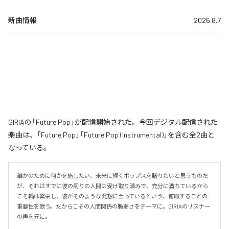
新曲情報
2026.8.7
GIRIAの「Future Pop」が配信開始された。今回デジタル配信された
楽曲は、「Future Pop」「Future Pop (Instrumental)」を含む全2曲と
なっている。
誰かのために何かを施したい、未来に輝くポップスを贈りたいと思うものだ
が、それはすでに彼の周りの人間は受け取り済みで、充分に満ちているから
こそ輪は繁栄し、彼がそのような発想に至っているという、俯瞰することの
重要性を歌う。だからこその人間関係の脆弱さをテーマに。GIRIAのリスナー
の声を元に。