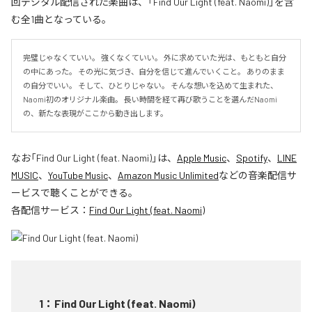
回デジタル配信された楽曲は、「Find Our Light (feat. Naomi)」を含
む全1曲となっている。
完璧じゃなくていい。 強くなくていい。 外に求めていた光は、もともと自分
の中にあった。 その光に気づき、自分を信じて進んでいくこと。 ありのまま
の自分でいい。 そして、ひとりじゃない。 そんな想いを込めて生まれた、
Naomi初のオリジナル楽曲。 長い時間を経て再び歌うことを選んだNaomi
の、新たな表現がここから動き出します。
なお「
Find Our Light (feat. Naomi)
」は、
Apple Music
、
Spotify
、
LINE
MUSIC
、
YouTube Music
、
Amazon Music Unlimited
などの音楽配信サ
ービスで聴くことができる。
各配信サービス：
Find Our Light (feat. Naomi)
1
：
Find Our Light (feat. Naomi)