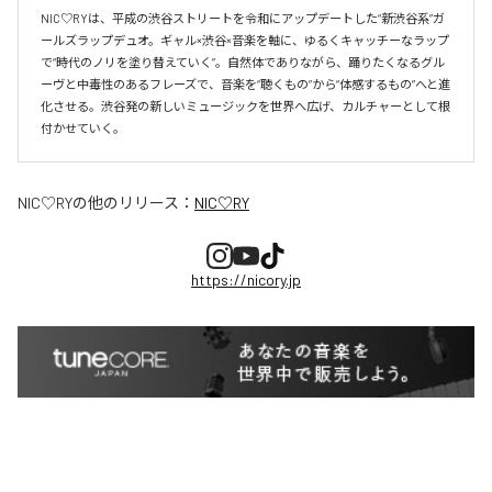
NIC♡RYは、平成の渋谷ストリートを令和にアップデートした“新渋谷系”ガ
ールズラップデュオ。ギャル×渋谷×音楽を軸に、ゆるくキャッチーなラップ
で“時代のノリを塗り替えていく”。自然体でありながら、踊りたくなるグル
ーヴと中毒性のあるフレーズで、音楽を“聴くもの”から“体感するもの”へと進
化させる。渋谷発の新しいミュージックを世界へ広げ、カルチャーとして根
付かせていく。
NIC♡RY
の他のリリース：
NIC♡RY
https://nicory.jp