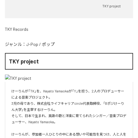
TKY project
TKY Records
ジャンル：
J-Pop
/
ポップ
TKY project
けーりんが「TK」を、Hayato Yamaokaが「Y」を担う、2人のプロデューサー
による音楽プロジェクト。

3児の母であり、株式会社ライフキャリアcircle代表取締役、「Bポジけーり
ん大学」を主宰するけーりん。

そして、日本で生まれ、英語の歌と洋楽に育てられたシンガー／音楽プロデ
ューサー、Hayato Yamaoka。

けーりんが、参加者一人ひとりの中にある想いや可能性を見つけ、人と人を