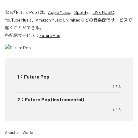
なお「
Future Pop
」は、
Apple Music
、
Spotify
、
LINE MUSIC
、
YouTube Music
、
Amazon Music Unlimited
などの音楽配信サービスで
聴くことができる。
各配信サービス：
Future Pop
1
：
Future Pop
GIRIA
2
：
Future Pop (Instrumental)
GIRIA
Akushisu World