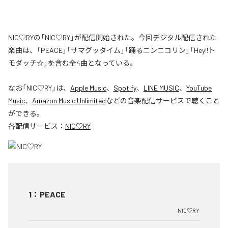
NIC♡RYの「NIC♡RY」が配信開始された。今回デジタル配信された
楽曲は、「PEACE」「サマグッタイム」「踊るニンニコリン」「Hey!!ト
モダッチ☆」を含む全4曲となっている。
なお「
NIC♡RY
」は、
Apple Music
、
Spotify
、
LINE MUSIC
、
YouTube
Music
、
Amazon Music Unlimited
などの音楽配信サービスで聴くこと
ができる。
各配信サービス：
NIC♡RY
1
：
PEACE
NIC♡RY