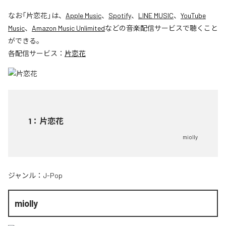
なお「
片恋花
」は、
Apple Music
、
Spotify
、
LINE MUSIC
、
YouTube
Music
、
Amazon Music Unlimited
などの音楽配信サービスで聴くこと
ができる。
各配信サービス：
片恋花
1
：
片恋花
miolly
ジャンル：
J-Pop
miolly