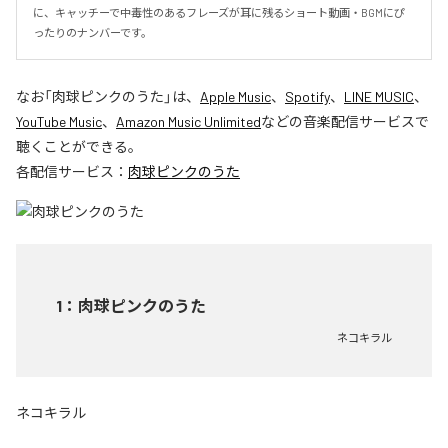
に、キャッチーで中毒性のあるフレーズが耳に残るショート動画・BGMにぴ
ったりのナンバーです。
なお「
肉球ピンクのうた
」は、
Apple Music
、
Spotify
、
LINE MUSIC
、
YouTube Music
、
Amazon Music Unlimited
などの音楽配信サービスで
聴くことができる。
各配信サービス：
肉球ピンクのうた
1
：
肉球ピンクのうた
ネコキラル
ネコキラル