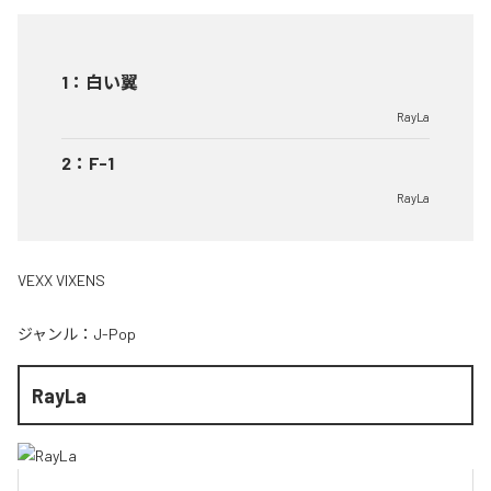
1
：
白い翼
RayLa
2
：
F-1
RayLa
VEXX VIXENS
ジャンル：
J-Pop
RayLa