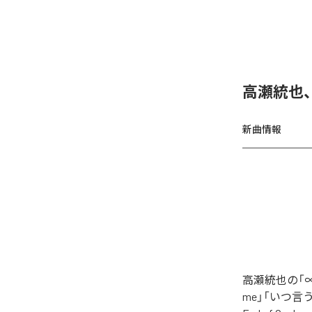
高瀬統也
新曲情報
高瀬統也の「∞
me」「いつ言う？」