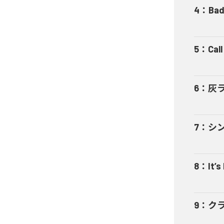
4
：
Bad
5
：
Cal
6
：
灰
7
：
シ
8
：
It’s
9
：
ク