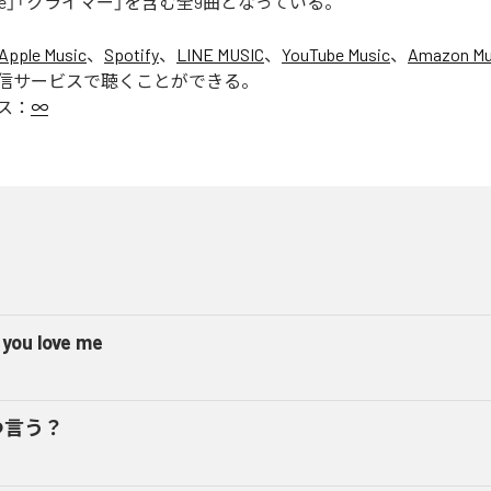
ur Love」「クライマー」を含む全9曲となっている。
Apple Music
、
Spotify
、
LINE MUSIC
、
YouTube Music
、
Amazon Mus
信サービスで聴くことができる。
ス：
∞
 you love me
つ言う？