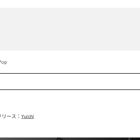
印
Pop
リリース：
Yuichi