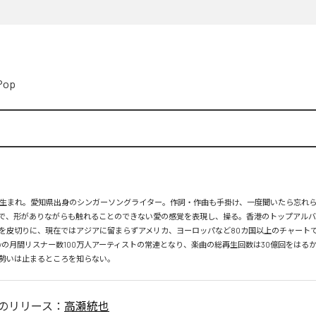
Pop
月26日生まれ。愛知県出身のシンガーソングライター。作詞・作曲も手掛け、一度聞いたら忘れ
で、形がありながらも触れることのできない愛の感覚を表現し、操る。香港のトップアルバ
を皮切りに、現在ではアジアに留まらずアメリカ、ヨーロッパなど80カ国以上のチャートで
tifyの月間リスナー数100万人アーティストの常連となり、楽曲の総再生回数は30億回をはる
勢いは止まるところを知らない。
のリリース：
高瀬統也