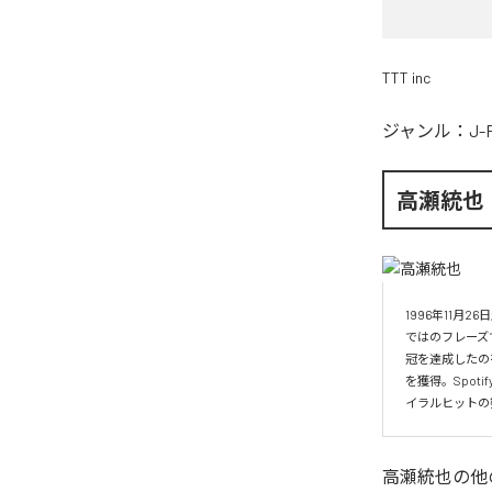
TTT inc
ジャンル：
J-
高瀬統也
1996年11
ではのフレーズ
冠を達成したの
を獲得。Spo
イラルヒットの
高瀬統也
の他