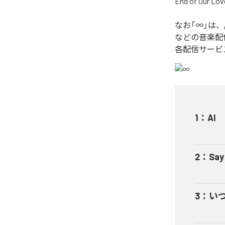
End of O
なお「
∞
」は、
などの音楽配
各配信サービ
1
：
AI
2
：
Say
3
：
い