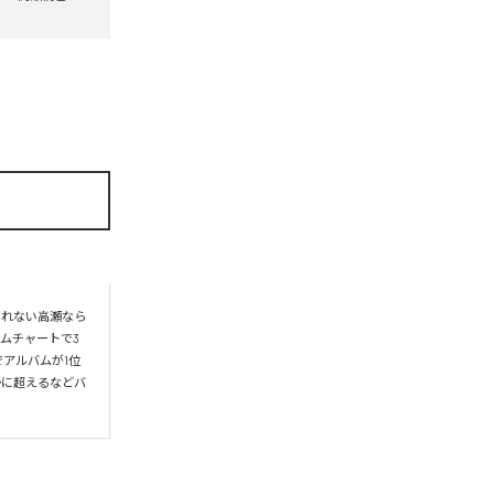
られない高瀬なら
ムチャートで3
アルバムが1位
かに超えるなどバ