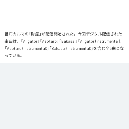
呂布カルマの「財産」が配信開始された。今回デジタル配信された
楽曲は、「Aligator」「Asotaro」「Bakasai」「Aligator (Instrumental)」
「Asotaro (Instrumental)」「Bakasai (Instrumental)」を含む全6曲とな
っている。
なお「
財産
」は、
Apple Music
、
Spotify
、
LINE MUSIC
、
YouTube
Music
、
Amazon Music Unlimited
などの音楽配信サービスで聴くこと
ができる。
各配信サービス：
財産