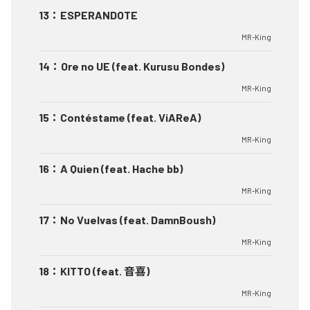
13
：
ESPERANDOTE
MR-King
14
：
Ore no UE (feat. Kurusu Bondes)
MR-King
15
：
Contéstame (feat. ViAReA)
MR-King
16
：
A Quien (feat. Hache bb)
MR-King
17
：
No Vuelvas (feat. DamnBoush)
MR-King
18
：
KITTO (feat. 音喜)
MR-King