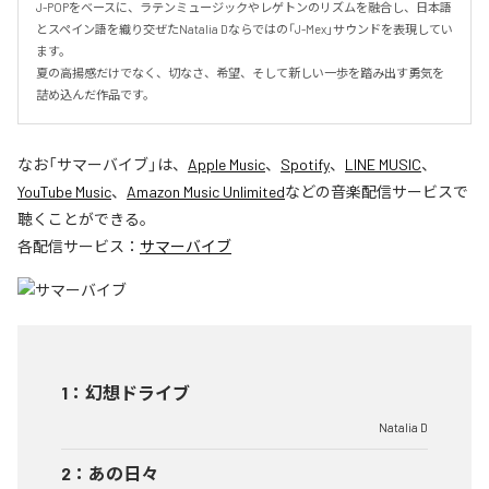
J-POPをベースに、ラテンミュージックやレゲトンのリズムを融合し、日本語
とスペイン語を織り交ぜたNatalia Dならではの「J-Mex」サウンドを表現してい
ます。

夏の高揚感だけでなく、切なさ、希望、そして新しい一歩を踏み出す勇気を
詰め込んだ作品です。
なお「
サマーバイブ
」は、
Apple Music
、
Spotify
、
LINE MUSIC
、
YouTube Music
、
Amazon Music Unlimited
などの音楽配信サービスで
聴くことができる。
各配信サービス：
サマーバイブ
1
：
幻想ドライブ
Natalia D
2
：
あの日々