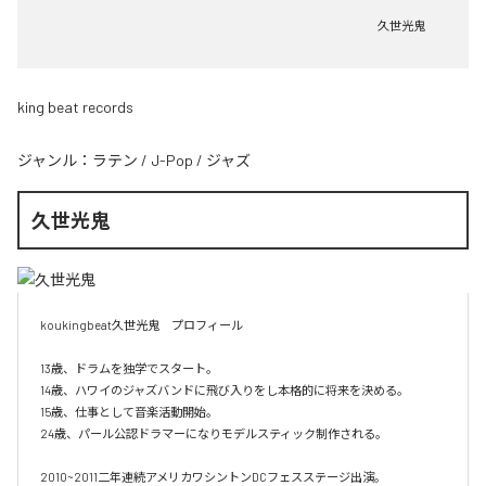
久世光鬼
king beat records
ジャンル：
ラテン
/
J-Pop
/
ジャズ
久世光鬼
koukingbeat久世光鬼　プロフィール

13歳、ドラムを独学でスタート。

14歳、ハワイのジャズバンドに飛び入りをし本格的に将来を決める。

15歳、仕事として音楽活動開始。

24歳、パール公認ドラマーになりモデルスティック制作される。

2010~2011二年連続アメリカワシントンDCフェスステージ出演。
