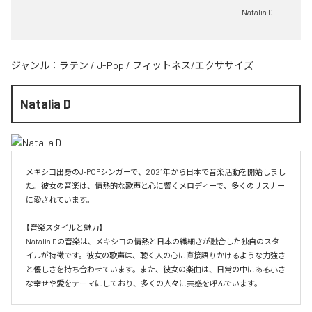
Natalia D
ジャンル：
ラテン
/
J-Pop
/
フィットネス/エクササイズ
Natalia D
メキシコ出身のJ-POPシンガーで、2021年から日本で音楽活動を開始しまし
た。彼女の音楽は、情熱的な歌声と心に響くメロディーで、多くのリスナー
に愛されています。

【音楽スタイルと魅力】

Natalia Dの音楽は、メキシコの情熱と日本の繊細さが融合した独自のスタ
イルが特徴です。彼女の歌声は、聴く人の心に直接語りかけるような力強さ
と優しさを持ち合わせています。また、彼女の楽曲は、日常の中にある小さ
な幸せや愛をテーマにしており、多くの人々に共感を呼んでいます。