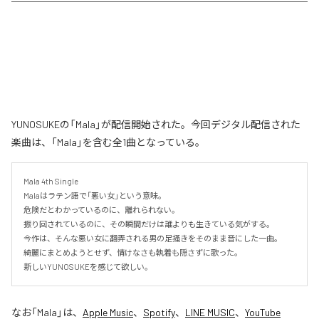
YUNOSUKEの「Mala」が配信開始された。今回デジタル配信された
楽曲は、「Mala」を含む全1曲となっている。
Mala 4th Single

Malaはラテン語で「悪い女」という意味。

危険だとわかっているのに、離れられない。

振り回されているのに、その瞬間だけは誰よりも生きている気がする。

今作は、そんな悪い女に翻弄される男の足掻きをそのまま音にした一曲。

綺麗にまとめようとせず、情けなさも執着も隠さずに歌った。

新しいYUNOSUKEを感じて欲しい。
なお「
Mala
」は、
Apple Music
、
Spotify
、
LINE MUSIC
、
YouTube