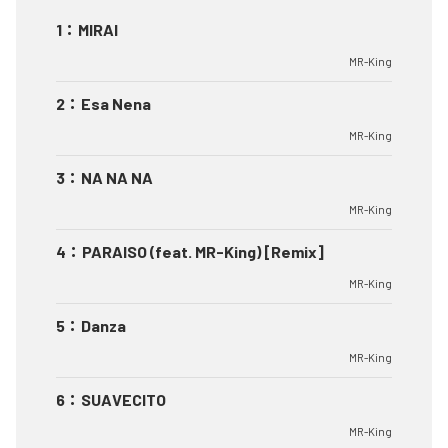
1
：
MIRAI
MR-King
2
：
Esa Nena
MR-King
3
：
NA NA NA
MR-King
4
：
PARAISO (feat. MR-King) [Remix]
MR-King
5
：
Danza
MR-King
6
：
SUAVECITO
MR-King