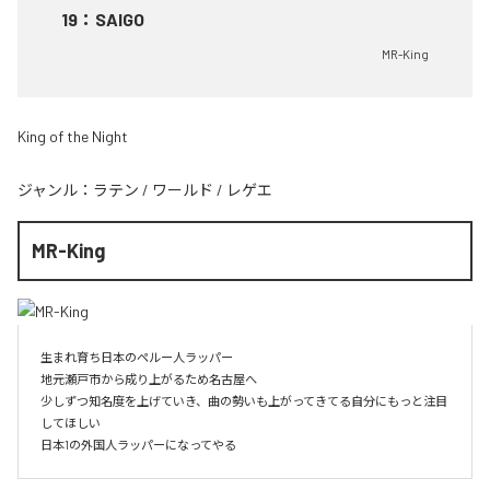
19
：
SAIGO
MR-King
King of the Night
ジャンル：
ラテン
/
ワールド
/
レゲエ
MR-King
生まれ育ち日本のペルー人ラッパー

地元瀬戸市から成り上がるため名古屋へ

少しずつ知名度を上げていき、曲の勢いも上がってきてる自分にもっと注目
してほしい

日本1の外国人ラッパーになってやる