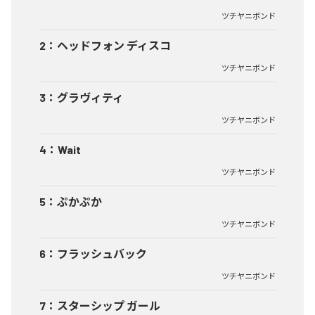
ツチヤニボンド
2
：
ヘッドフォン ディスコ
ツチヤニボンド
3
：
グラヴィティ
ツチヤニボンド
4
：
Wait
ツチヤニボンド
5
：
ぷかぷか
ツチヤニボンド
6
：
フラッシュバック
ツチヤニボンド
7
：
スターシップ ガール