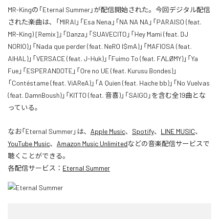
MR-Kingの「Eternal Summer」が配信開始された。今回デジタル配信
された楽曲は、「MIRAI」「Esa Nena」「NA NA NA」「PARAISO (feat.
MR-King) [Remix]」「Danza」「SUAVECITO」「Hey Mami (feat. DJ
NORIO)」「Nada que perder (feat. NeRO I$mA)」「MAFIOSA (feat.
AIHAL)」「VERSACE (feat. J-Huk)」「Fuimo To (feat. FΛLØMY)」「Ya
Fue」「ESPERANDOTE」「Ore no UE (feat. Kurusu Bondes)」
「Contéstame (feat. ViAReA)」「A Quien (feat. Hache bb)」「No Vuelvas
(feat. DamnBoush)」「KITTO (feat. 音喜)」「SAIGO」を含む全19曲とな
っている。
なお「
Eternal Summer
」は、
Apple Music
、
Spotify
、
LINE MUSIC
、
YouTube Music
、
Amazon Music Unlimited
などの音楽配信サービスで
聴くことができる。
各配信サービス：
Eternal Summer