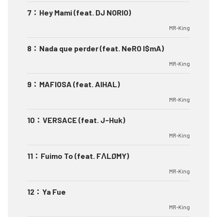
7
：
Hey Mami (feat. DJ NORIO)
MR-King
8
：
Nada que perder (feat. NeRO I$mA)
MR-King
9
：
MAFIOSA (feat. AIHAL)
MR-King
10
：
VERSACE (feat. J-Huk)
MR-King
11
：
Fuimo To (feat. FΛLØMY)
MR-King
12
：
Ya Fue
MR-King