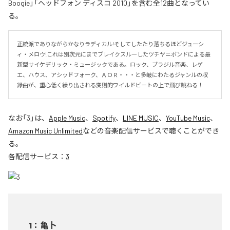
Boogie」「ヘッドフォン ディスコ 2010」を含む全12曲となってい
る。
正統派でありながらかなりラディカル!そしてしたたり落ちるほどジューシ
ィ・メロウ!これは別次元にまでブレイクスルーしたツチヤニボンドによる最
新型サイケデリック・ミュージックである。ロック、ブラジル音楽、レゲ
エ、ハウス、アシッドフォーク、ＡＯＲ・・・と多岐にわたるジャンルの収
録曲が、重心低く繰り出される変則的ワイルドビートの上で飛び跳ねる！
なお「
3
」は、
Apple Music
、
Spotify
、
LINE MUSIC
、
YouTube Music
、
Amazon Music Unlimited
などの音楽配信サービスで聴くことができ
る。
各配信サービス：
3
1
：
亀卜