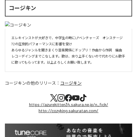
コージキン
エレキインストが大好きで、中学生の時にLPベンチャ－ズ　オンステ－ジ
72の圧倒的パフォ－マンスに影響を受け

あらゆるジャンルを聞きまくり音楽関係にドップリ！作曲から作詞　編曲　
レコ－デイングまでこなします。歌は、余り上手くないので代わりにAi歌手
に歌ってもらってます。以上よろしくお願い致します。
コージキン
の他のリリース：
コージキン
https://azurekitten34.sakura.ne.jp/n_fick/
http://cozyking.sakuratan.com/