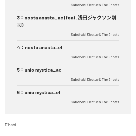
Sabdhabi Electus & The Ghosts
3
：
nosta anasta_ac (feat. 浅田ジャクソン剛
司)
Sabdhabi Electus & The Ghosts
4
：
nosta anasta_el
Sabdhabi Electus & The Ghosts
5
：
unio mystica_ac
Sabdhabi Electus & The Ghosts
6
：
unio mystica_el
Sabdhabi Electus & The Ghosts
D'habi