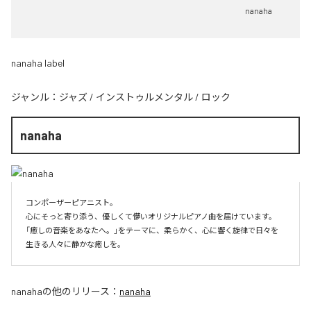
nanaha
nanaha label
ジャンル：
ジャズ
/
インストゥルメンタル
/
ロック
nanaha
コンポーザーピアニスト。

心にそっと寄り添う、優しくて儚いオリジナルピアノ曲を届けています。

「癒しの音楽をあなたへ。」をテーマに、柔らかく、心に響く旋律で日々を
生きる人々に静かな癒しを。
nanaha
の他のリリース：
nanaha