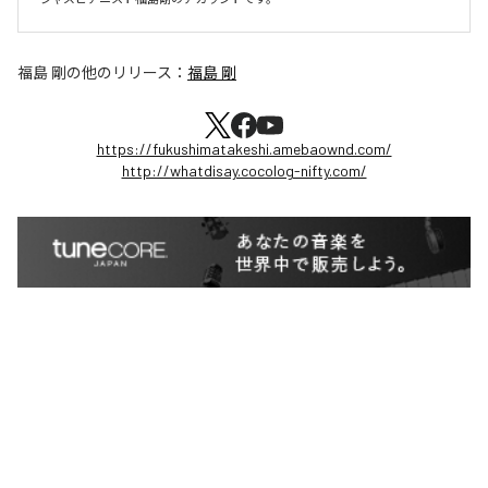
福島 剛
の他のリリース：
福島 剛
https://fukushimatakeshi.amebaownd.com/
http://whatdisay.cocolog-nifty.com/