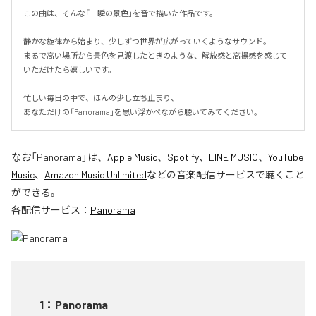
この曲は、そんな「一瞬の景色」を音で描いた作品です。

静かな旋律から始まり、少しずつ世界が広がっていくようなサウンド。

まるで高い場所から景色を見渡したときのような、解放感と高揚感を感じて
いただけたら嬉しいです。

忙しい毎日の中で、ほんの少し立ち止まり、

あなただけの「Panorama」を思い浮かべながら聴いてみてください。
なお「
Panorama
」は、
Apple Music
、
Spotify
、
LINE MUSIC
、
YouTube
Music
、
Amazon Music Unlimited
などの音楽配信サービスで聴くこと
ができる。
各配信サービス：
Panorama
1
：
Panorama