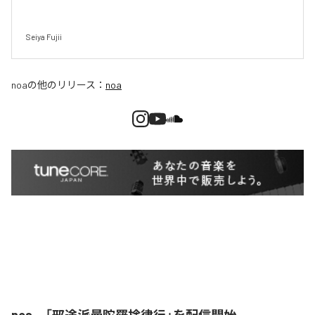
Seiya Fujii
noa
の他のリリース：
noa
noa、「邪途派曼陀羅捨律行」を配信開始