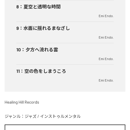
8
：
夏空と透明な時間
Emi Endo.
9
：
水面に揺れるまなざし
Emi Endo.
10
：
夕方へ流れる雲
Emi Endo.
11
：
空の色をしまうころ
Emi Endo.
Healing Hill Records
ジャンル：
ジャズ
/
インストゥルメンタル