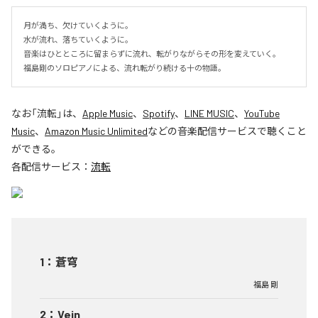
月が満ち、欠けていくように。

水が流れ、落ちていくように。

音楽はひとところに留まらずに流れ、転がりながらその形を変えていく。

福島剛のソロピアノによる、流れ転がり続ける十の物語。
なお「
流転
」は、
Apple Music
、
Spotify
、
LINE MUSIC
、
YouTube
Music
、
Amazon Music Unlimited
などの音楽配信サービスで聴くこと
ができる。
各配信サービス：
流転
1
：
蒼穹
福島 剛
2
：
Vein