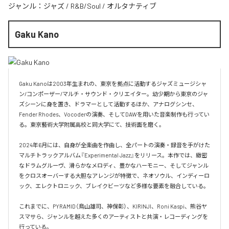
ジャンル：
ジャズ
/
R&B/Soul
/
オルタナティブ
Gaku Kano
Gaku Kanoは2003年生まれの、東京を拠点に活動するジャズミュージシャ
ン/コンポーザー/マルチ・サウンド・クリエイター。幼少期から東京のジャ
ズシーンに身を置き、ドラマーとして活動するほか、アナログシンセ、
Fender Rhodes、Vocoderの演奏、そしてDAWを用いた音楽制作も行ってい
る。東京藝術大学附属高校と同大学にて、技術面を磨く。

2024年6月には、自身が全楽曲を作曲し、全パートの演奏・録音を手がけた
マルチトラックアルバム『Experimental Jazz』をリリース。本作では、緻密
なドラムグルーヴ、滑らかなメロディ、豊かなハーモニー、そしてジャンル
をクロスオーバーする大胆なアレンジが特徴で、ネオソウル、インディーロ
ック、エレクトロニック、ブレイクビーツなど多様な要素を融合している。

これまでに、PYRAMID（鳥山雄司、神保彰）、KIRINJI、Roni Kaspi、熊谷ヤ
スマサら、ジャンルを越えた多くのアーティストと共演・レコーディングを
行っている。