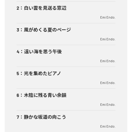
2
：
白い雲を見送る窓辺
Emi Endo.
3
：
風がめくる夏のページ
Emi Endo.
4
：
遠い海を思う午後
Emi Endo.
5
：
光を集めたピアノ
Emi Endo.
6
：
木陰に残る青い余韻
Emi Endo.
7
：
静かな坂道の向こう
Emi Endo.