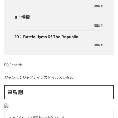
福島 剛
9
：
檸檬
福島 剛
10
：
Battle Hymn Of The Republic
福島 剛
BQ Records
ジャンル：
ジャズ
/
インストゥルメンタル
福島 剛
ジャズピアニスト福島剛のアカウントです。