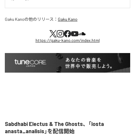
Gaku Kano
の他のリリース：
Gaku Kano
https://gaku-kano.com/index.html
Sabdhabi Electus & The Ghosts、「losta
anasta_analisis」を配信開始