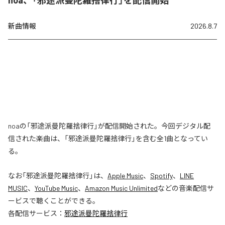
新曲情報
2026.8.7
noaの「邪途派曼陀羅捨律行」が配信開始された。今回デジタル配
信された楽曲は、「邪途派曼陀羅捨律行」を含む全1曲となってい
る。
なお「
邪途派曼陀羅捨律行
」は、
Apple Music
、
Spotify
、
LINE
MUSIC
、
YouTube Music
、
Amazon Music Unlimited
などの音楽配信サ
ービスで聴くことができる。
各配信サービス：
邪途派曼陀羅捨律行