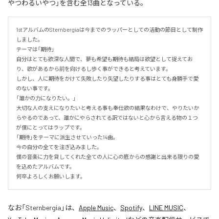
やつわるいやつ」を含む全13曲となっている。
1stアルバムのSternbergiaは今までのラッパーとしての活動の節目として制作
しました。

テーマは「期待」

自分はとても欲深な人間で、夢も希望も期待も結局は欲望として捉えてお
り、欲があるから前を向けるし歩く事ができると考えています。

しかし、人に期待をかけて失敗したり失望したりする事はとても身勝手で愛
のない事です。

「誰かの力になりたい。」

大切な人の支えになりたいと考える事も奉仕欲の結果なわけで、やりたいか
らやるのであって、誰かにやらされてる訳ではないと心から言える物の１つ
が僕にとってはラップです。

「期待」をテーマに派生させていった14曲。

今の自分の全てを注ぎ込みました。

僕の音楽に力を貸してくれた全ての人に心の底からの感謝と出来る限りの愛
を込めたアルバムです。

何卒よろしくお願いします。
なお「
Sternbergia
」は、
Apple Music
、
Spotify
、
LINE MUSIC
、