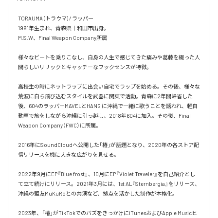
TORAUMA (トラウマ) / ラッパー

1991年生まれ、青森県十和田市出身。

M.S.W、Final Weapon Company所属

様々なビートを乗りこなし、自身の人生で感じてきた痛みや葛藤を綴った人
間らしいリリックとキャッチーなフックセンスが特徴。

高校生の時にネットラップに出会い自宅でラップを始める。その後、様々な
荒波に自ら飛び込むスタイルを武器に関東で活動。青森に2年間帰省した
後、604のラッパーMAVELとHANG に沖縄で一緒に歌うことを誘われ、軽自
動車で旅をしながら沖縄に引っ越し、2018年604に加入。その後、Final 
Weapon Company（FWC）に所属。

2016年にSoundCloudへ公開した「椿」が話題となり、2020年の各ストア配
信リリースを機に大きな広がりを見せる。

2022年9月にEP『Blue frost』、10月にEP『Violet Traveler』を自己紹介とし
て立て続けにリリース。2021年3月には、1st AL『Sternbergia』をリリース、
沖縄の盟友MuKuRoとの共演など、拠点を活かした制作が本格化。

2023年、「椿」がTikTokでのバズをきっかけにiTunesおよびApple Musicヒ