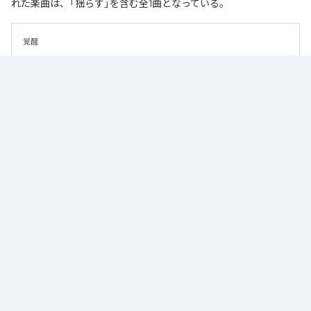
れた楽曲は、「揺らす」を含む全1曲となっている。
覚醒
なお「
揺らす
」は、
Apple Music
、
Spotify
、
LINE MUSIC
、
YouTube
Music
、
Amazon Music Unlimited
などの音楽配信サービスで聴くこと
ができる。
各配信サービス：
揺らす
1
：
揺らす
masumi endo
ジャンル：
ヒップホップ/ラップ
/
トランス