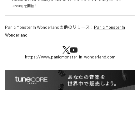
Circus』を開催！
Panic Monster !n Wonderland
の他のリリース：
Panic Monster !n
Wonderland
https://www.panicmonster-in-wonderland.com