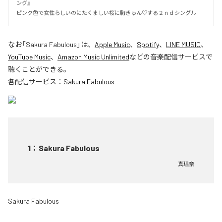
ング』

ピンク色で女性らしいのにたくましい桜に胸きゅん♡する２ｎｄシングル
なお「
Sakura Fabulous
」は、
Apple Music
、
Spotify
、
LINE MUSIC
、
YouTube Music
、
Amazon Music Unlimited
などの音楽配信サービスで
聴くことができる。
各配信サービス：
Sakura Fabulous
1
：
Sakura Fabulous
真理奈
Sakura Fabulous