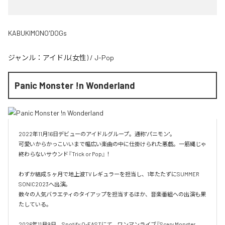
KABUKIMONO'DOGs
ジャンル：
アイドル(女性)
/
J-Pop
Panic Monster !n Wonderland
2022年11月16日デビューのアイドルグループ。通称"パニモン"。

可愛いからかっこいいまで幅広い楽曲の中に仕掛けられた悪戯。一筋縄じゃ
終わらないサウンド『Trick or Pop』！

わずか結成５ヶ月で地上波TVレギュラーを担当し、1年たたずにSUMMER 
SONIC2023へ出演。

数々の人気バラエティのタイアップを担当するほか、音楽番組への出演も果
たしている。

2026年11月9日、Spotify O-EASTにて、ワンマンライブ『Scary Monster 