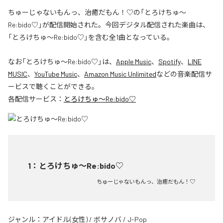
ちゅーじゃないもんっ、治癒だもん！♡の「とろけちゅ〜
Re:bido♡」が配信開始された。今回デジタル配信された楽曲は、
「とろけちゅ〜Re:bido♡」を含む全1曲となっている。
なお「
とろけちゅ〜Re:bido♡
」は、
Apple Music
、
Spotify
、
LINE
MUSIC
、
YouTube Music
、
Amazon Music Unlimited
などの音楽配信サ
ービスで聴くことができる。
各配信サービス：
とろけちゅ〜Re:bido♡
1
：
とろけちゅ〜Re:bido♡
ちゅーじゃないもんっ、治癒だもん！♡
ジャンル：
アイドル(女性)
/
ボサノバ
/
J-Pop