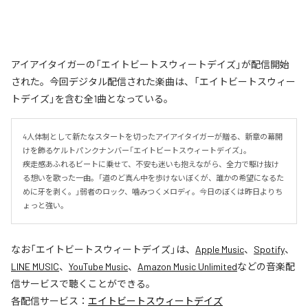
アイアイタイガーの「エイトビートスウィートデイズ」が配信開始
された。今回デジタル配信された楽曲は、「エイトビートスウィー
トデイズ」を含む全1曲となっている。
4人体制として新たなスタートを切ったアイアイタイガーが贈る、新章の幕開
けを飾るケルトパンクナンバー「エイトビートスウィートデイズ」。

疾走感あふれるビートに乗せて、不安も迷いも抱えながら、全力で駆け抜け
る想いを歌った一曲。「道のど真ん中を歩けないぼくが、誰かの希望になるた
めに牙を剥く。」弱者のロック、噛みつくメロディ。今日のぼくは昨日よりち
ょっと強い。
なお「
エイトビートスウィートデイズ
」は、
Apple Music
、
Spotify
、
LINE MUSIC
、
YouTube Music
、
Amazon Music Unlimited
などの音楽配
信サービスで聴くことができる。
各配信サービス：
エイトビートスウィートデイズ