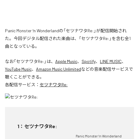
Panic Monster !n Wonderlandの「セツナワタRe:」が配信開始され
た。今回デジタル配信された楽曲は、「セツナワタRe:」を含む全1
曲となっている。
なお「
セツナワタRe:
」は、
Apple Music
、
Spotify
、
LINE MUSIC
、
YouTube Music
、
Amazon Music Unlimited
などの音楽配信サービスで
聴くことができる。
各配信サービス：
セツナワタRe:
1
：
セツナワタRe:
Panic Monster !n Wonderland