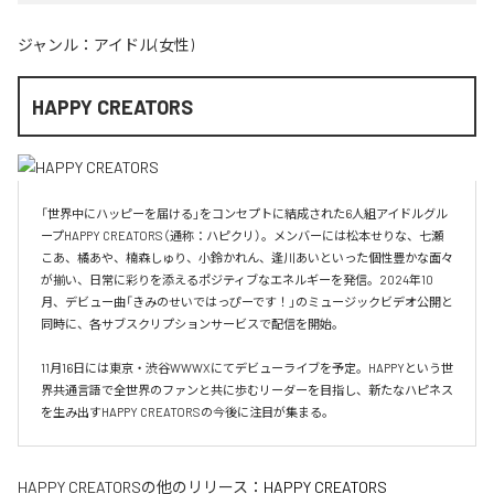
ジャンル：
アイドル(女性)
HAPPY CREATORS
「世界中にハッピーを届ける」をコンセプトに結成された6人組アイドルグル
ープHAPPY CREATORS（通称：ハピクリ）。メンバーには松本せりな、七瀬
こあ、橘あや、楠森しゅり、小鈴かれん、逢川あいといった個性豊かな面々
が揃い、日常に彩りを添えるポジティブなエネルギーを発信。2024年10
月、デビュー曲「きみのせいではっぴーです！」のミュージックビデオ公開と
同時に、各サブスクリプションサービスで配信を開始。

11月16日には東京・渋谷WWWXにてデビューライブを予定。HAPPYという世
界共通言語で全世界のファンと共に歩むリーダーを目指し、新たなハピネス
を生み出すHAPPY CREATORSの今後に注目が集まる。
HAPPY CREATORS
の他のリリース：
HAPPY CREATORS