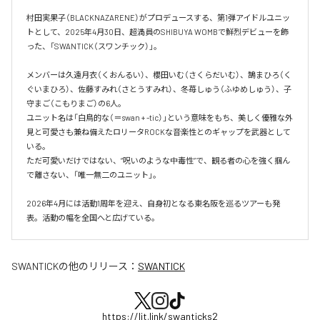
村田実果子（BLACKNAZARENE）がプロデュースする、第1弾アイドルユニッ
トとして、2025年4月30日、超満員のSHIBUYA WOMBで鮮烈デビューを飾
った、「SWANTICK（スワンチック）」。

メンバーは久遠月衣（くおんるい）、櫻田いむ（さくらだいむ）、鵠まひろ（く
ぐいまひろ）、佐藤すみれ（さとうすみれ）、冬苺しゅう（ふゆめしゅう）、子
守まご（こもりまご）の6人。

ユニット名は「白鳥的な（＝swan + -tic）」という意味をもち、美しく優雅な外
見と可愛さも兼ね備えたロリータROCKな音楽性とのギャップを武器として
いる。

ただ可愛いだけではない、“呪いのような中毒性”で、観る者の心を強く掴ん
で離さない、「唯一無二のユニット」。

2026年4月には活動1周年を迎え、自身初となる東名阪を巡るツアーも発
表。活動の幅を全国へと広げている。
SWANTICK
の他のリリース：
SWANTICK
https://lit.link/swanticks2