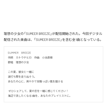
理想の少女の「SUMEER BREEZE」が配信開始された。今回デジタル
配信された楽曲は、「SUMEER BREEZE」を含む全1曲となっている。
SUMMER　BREEZE

作詞　カトウチヒロ　作曲　小池直樹

歌唱　理想の少女

この夏、彼女と一緒に

波打ち際を走り出そう。

あなたの心に、爽やかで甘酸っぱい風を届ける

 ぜひシェアして、夏の恋を一緒に感じてください！

海辺で流したくなる1曲を、あなたのプレイリストに。