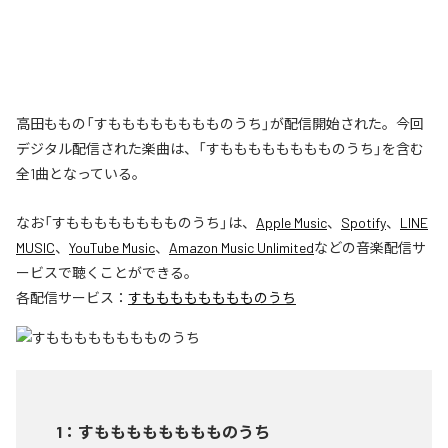
高田ももの「すもももももももものうち」が配信開始された。今回
デジタル配信された楽曲は、「すもももももももものうち」を含む
全1曲となっている。
なお「
すもももももももものうち
」は、
Apple Music
、
Spotify
、
LINE
MUSIC
、
YouTube Music
、
Amazon Music Unlimited
などの音楽配信サ
ービスで聴くことができる。
各配信サービス：
すもももももももものうち
1
：
すもももももももものうち