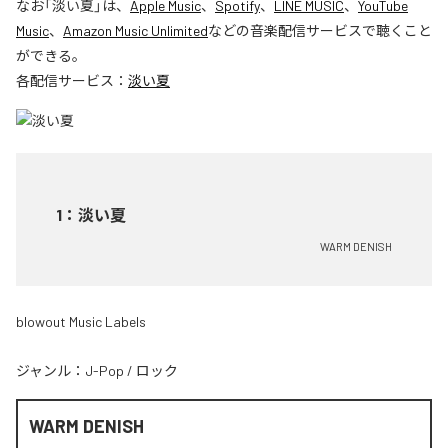
なお「
淡い夏
」は、
Apple Music
、
Spotify
、
LINE MUSIC
、
YouTube
Music
、
Amazon Music Unlimited
などの音楽配信サービスで聴くこと
ができる。
各配信サービス：
淡い夏
1
：
淡い夏
WARM DENISH
blowout Music Labels
ジャンル：
J-Pop
/
ロック
WARM DENISH