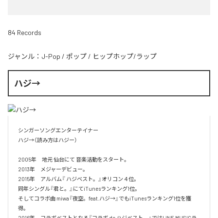
84 Records
ジャンル：
J-Pop
/
ポップ
/
ヒップホップ/ラップ
ハジ→
シンガーソングエンターテイナー

ハジ→（読み方はハジー）

2005年　地元 仙台にて 音楽活動をスタート。

2013年　メジャーデビュー。

2015年　アルバム『 ハジベスト。』オリコン４位。

同年シングル『君と。』にてiTunesランキング1位。

そしてコラボ曲 miwa『夜空。feat.ハジ→』でもiTunesランキング1位を獲
得。

2016年　コラボベストとなる『コラボ de ハジベスト。』ではLINE MUSICラ