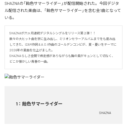
SHAZNAの「飴色サマーライダー」が配信開始された。今回デジタ
ル配信された楽曲は、「飴色サマーライダー」を含む全1曲となって
いる。
SHAZNAが六ヶ月連続デジタルシングルをリリース第２弾！！

数々の大ヒット曲を世に生み出し、ミリオンセラーアルバムまでをも産み出
してきた、IZAM作詞 & A.O.I作曲のゴールデンコンビが、夏・憂いをテーマに
2026年の夏曲を仕上げました。

SHAZNAらしさ全開で疾走感がありながらも胸の奥がキュンとして切なく、
どこか懐かしい青春の一曲。
1
：
飴色サマーライダー
SHAZNA