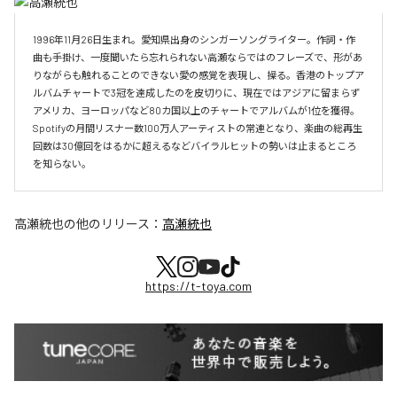
1996年11月26日生まれ。愛知県出身のシンガーソングライター。作詞・作
曲も手掛け、一度聞いたら忘れられない高瀬ならではのフレーズで、形があ
りながらも触れることのできない愛の感覚を表現し、操る。香港のトップア
ルバムチャートで3冠を達成したのを皮切りに、現在ではアジアに留まらず
アメリカ、ヨーロッパなど80カ国以上のチャートでアルバムが1位を獲得。
Spotifyの月間リスナー数100万人アーティストの常連となり、楽曲の総再生
回数は30億回をはるかに超えるなどバイラルヒットの勢いは止まるところ
を知らない。
高瀬統也
の他のリリース：
高瀬統也
https://t-toya.com