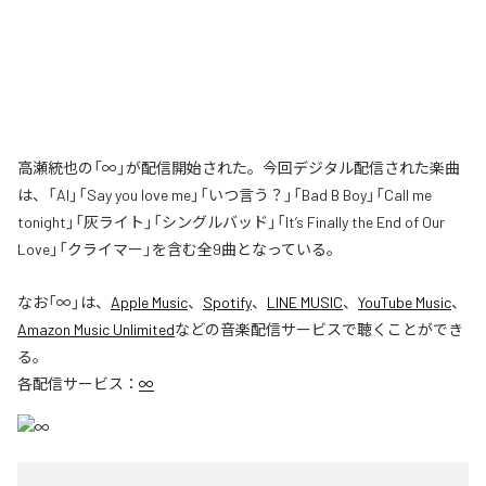
高瀬統也の「∞」が配信開始された。今回デジタル配信された楽曲
は、「AI」「Say you love me」「いつ言う？」「Bad B Boy」「Call me
tonight」「灰ライト」「シングルバッド」「It’s Finally the End of Our
Love」「クライマー」を含む全9曲となっている。
なお「
∞
」は、
Apple Music
、
Spotify
、
LINE MUSIC
、
YouTube Music
、
Amazon Music Unlimited
などの音楽配信サービスで聴くことができ
る。
各配信サービス：
∞