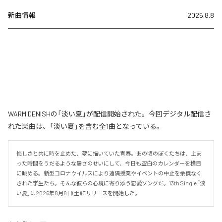
新曲情報
2026.8.8
WARM DENISHの「淡い夏」が配信開始された。今回デジタル配信さ
れた楽曲は、「淡い夏」を含む全1曲となっている。
悔しさと共に時を止めた、夢に描いていた青春。あの頃のぼくたちは、止ま
った時間をうだるような暑さのせいにして、今日も空白のカレンダーを横目
に眺める。新型コロナウイルスにより遠隔授業やイベントの中止を余儀なく
された学生たち。そんな彼らの心境に寄り添う恋愛ソングだ。13th Single「淡
い夏」は2026年8月8日(土)にリリースを開始した。