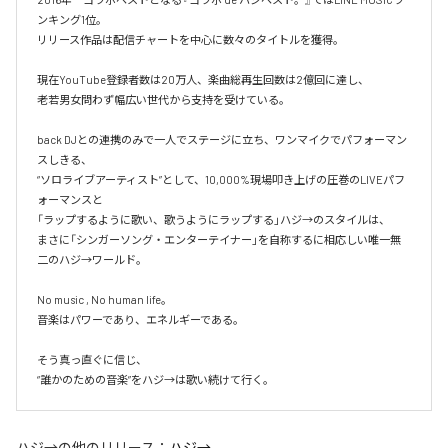
ンキング1位。

リリース作品は配信チャートを中心に数々のタイトルを獲得。

現在YouTube登録者数は20万人、楽曲総再生回数は2億回に達し、

老若男女問わず幅広い世代から支持を受けている。 

back DJとの連携のみで一人でステージに立ち、ワンマイクでパフォーマン
スしきる、

“ソロライブアーティスト”として、10,000%現場叩き上げの圧巻のLIVEパフ
ォーマンスと

「ラップするように歌い、歌うようにラップする」ハジ→のスタイルは、

まさに「シンガーソング・エンターテイナー」を自称するに相応しい唯一無
二のハジ→ワールド。

No music , No human life。

音楽はパワーであり、エネルギーである。

そう真っ直ぐに信じ、

ハジ→
の他のリリース：
ハジ→