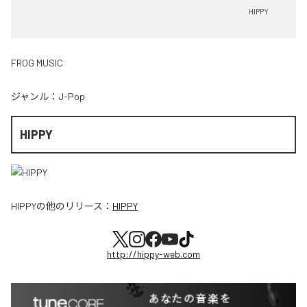
HIPPY
FROG MUSIC
ジャンル：
J-Pop
HIPPY
HIPPY
の他のリリース：
HIPPY
http://hippy-web.com