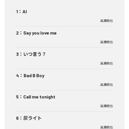
1
：
AI
高瀬統也
2
：
Say you love me
高瀬統也
3
：
いつ言う？
高瀬統也
4
：
Bad B Boy
高瀬統也
5
：
Call me tonight
高瀬統也
6
：
灰ライト
高瀬統也