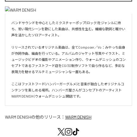
バンドサウンドを中心としたミクスチャーポップ(ロック)をジャンルに持
ち、若い現代シーンを歌にした楽曲は、共感性を生む。繊細な歌詞と暖かい
声を活かしたソロアーティスト。

リリースされているオリジナル楽曲は、全てComposer／Vo：みやっち自身
が作詞作曲、編曲を行っている。アルバムのジャケット写真やイラスト、ミ
ュージックビデオの撮影やアニメーション作り、ウォームデニッシュのコン
セプトであるファストフード店をCG/3D制作ソフトで自ら作るなど、多彩な
表現力を魅せるマルチミュージシャンな一面もある。

ここはファストフード(ハンバーガーグルメ)と音楽が融合したオリジナルコ
ンテンツを楽しめる場所。ハンバーガ屋さんがコンセプトのアーティスト
WARM DENISH (ウォームデニッシュ)開店です。
WARM DENISH
の他のリリース：
WARM DENISH