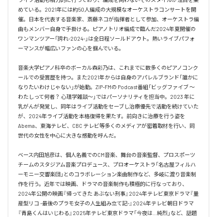
めている。2021年には約50人編成の大規模なオーケストラコンサートを開
催。日本を代表する音楽家、斎藤ネコが指揮者として参加、オーケストラ編
曲もメンバー自身で手掛ける。ピアノトリオ編成で臨んだ2024年夏開催の
ワンマンツアー「誇れ-2024-」は全日程ソールドアウト。熱いライブパフォ
ーマンスが幅広いファンの心を掴んでいる。

音楽大学ピアノ科卒のボーカル森彩乃は、これまでに数多くのピアノコンク
ールでの受賞歴を持つ。また2021年からは自身のアパレルブランド「誰かに
なりたいわけじゃない」が始動。ZIP-FMの Podcast番組「ビッグファイブ 〜
わたしって何者？ 心理学雑談〜」ではパーソナリティを担当中。2023 年に
乳がんが発覚し、同年はライブ活動をセーブし治療優先で活動を続けていた
が、2024年ライブ活動を本格復帰を果たす。前向きに治療を行う姿を
Abema、東海テレビ、CBC テレビ等多くのメディアが密着取材を行い、同
世代の女性を中心に大きな感動を呼んだ。

ベース内田旭彦は、個人名義でのCM音楽、舞台の音楽監督、プロスポーツ
チームのスタジアム音楽プロデュース、プロオーケストラ「名古屋フィルハ
ーモニー交響楽団」とのコラボレーション楽曲制作など、多岐に渡り音楽制
作を行う。近年では映画、ドラマの音楽制作も積極的に行なっており、
2024年公開の映画『帰ってきた あぶない刑事』2024年テレビ東京ドラマ『量
産型リコ -最後のプラモ女子の人生組み立て記-』2024年テレビ朝日ドラマ
『青島くんはいじわる』2025年テレビ東京ドラマ「今夜は…純烈」など、話題