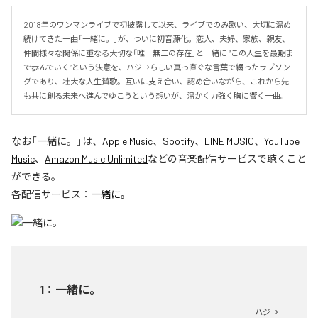
2018年のワンマンライブで初披露して以来、ライブでのみ歌い、大切に温め
続けてきた一曲「一緒に。」が、ついに初音源化。恋人、夫婦、家族、親友、
仲間――様々な関係に重なる大切な「唯一無二の存在」と一緒に “この人生を最期ま
で歩んでいく”という決意を、ハジ→らしい真っ直ぐな言葉で綴ったラブソン
グであり、壮大な人生賛歌。互いに支え合い、認め合いながら、これから先
も共に創る未来へ進んでゆこうという想いが、温かく力強く胸に響く一曲。
なお「
一緒に。
」は、
Apple Music
、
Spotify
、
LINE MUSIC
、
YouTube
Music
、
Amazon Music Unlimited
などの音楽配信サービスで聴くこと
ができる。
各配信サービス：
一緒に。
1
：
一緒に。
ハジ→