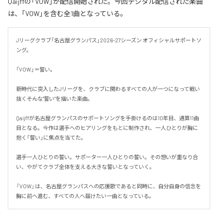
Qaijffの「VOW」が配信開始された。今回デジタル配信された楽曲
は、「VOW」を含む全1曲となっている。
Jリーグクラブ「名古屋グランパス」2026-27シーズン オフィシャルサポートソ
ング。

「VOW」＝誓い。

新時代に突入したJリーグを、クラブに関わるすべての人が一つになって戦い
抜く――そんな"誓い"を描いた楽曲。

Qaijffが名古屋グランパスのサポートソングを手掛けるのは10年目、通算11曲
目となる。今作は選手へのヒアリングをもとに制作され、一人ひとりが胸に
抱く「誓い」に焦点を当てた。

選手一人ひとりの誓い。サポーター一人ひとりの誓い。その想いが重なり合
い、やがてクラブ全体を支える大きな誓いとなっていく。

『VOW』は、名古屋グランパスへの応援歌であると同時に、自分自身の信念を
胸に前へ進む、すべての人へ届けたい一曲となっている。