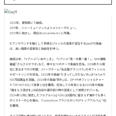
2012年、愛知県にて結成。

2017年、ソニーミュージックよりメジャーデビュー。

2021年に独立し、現在はcon anima Inc.に所属。

ピアノサウンドを軸として多様なジャンルの音楽が混在するQaijffの楽曲
は、高い強度の音楽性と独自性を持つ。

結成以来、TVアニメ「いぬやしき」、TVアニメ「真・中華一番！」、NHK情報
番組「さらさらサラダ」など、様々なTVのテーマ楽曲を担当。2016年から現
在に至るまでの10年間、Jリーグチーム「名古屋グランパス」のオフィシャル
サポートソングを担当。2023年の楽曲「たぎってしかたないわ」はTikTokで
100万回再生を突破。2024年の楽曲「誇れ」は、ZIP-FMオフィシャルチャー
ト「ZIP-HOT100」で見事１位を獲得。担当して10年目となる2025年の楽曲
「掴まえろ頂点を」は試合前の選手紹介時の音楽として使用されている。

2024年12月に発売したフルアルバム[YOKU]は国内に留まらず海外でも多く
のリスナーの心を掴み、iTunes Store ブラジルの”J-POPトップアルバム” 1位
を獲得。

ライブ活動も精力的に行っており、編成を問わないそのスタイルが注目を集