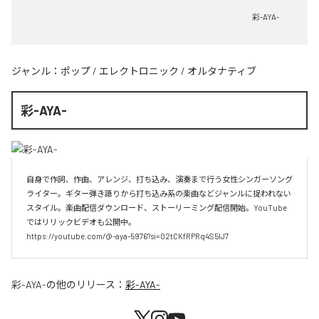
彩-AYA-
ジャンル：
ポップ
/
エレクトロニック
/
オルタナティブ
彩-AYA-
自身で作詞、作曲、アレンジ、打ち込み、演奏まで行う女性シンガーソング
ライター。ギター弾き語りから打ち込み系の楽曲などジャンルに捉われない
スタイル。楽曲配信ダウンロード、ストーリーミング配信開始。YouTube
ではリリックビデオも公開中。

https://youtube.com/@-aya-5976?si=02tCKfRPRq4S5lJ7
彩-AYA-
の他のリリース：
彩-AYA-