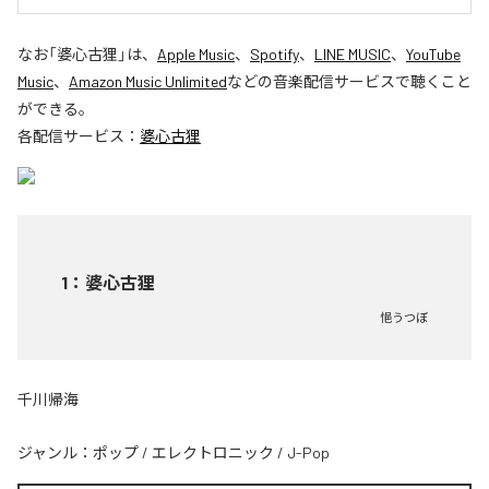
なお「
婆心古狸
」は、
Apple Music
、
Spotify
、
LINE MUSIC
、
YouTube
Music
、
Amazon Music Unlimited
などの音楽配信サービスで聴くこと
ができる。
各配信サービス：
婆心古狸
1
：
婆心古狸
悒うつぼ
千川帰海
ジャンル：
ポップ
/
エレクトロニック
/
J-Pop