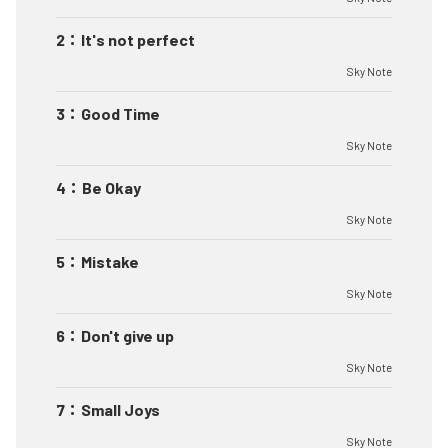
2
：
It's not perfect
Sky Note
3
：
Good Time
Sky Note
4
：
Be Okay
Sky Note
5
：
Mistake
Sky Note
6
：
Don't give up
Sky Note
7
：
Small Joys
Sky Note