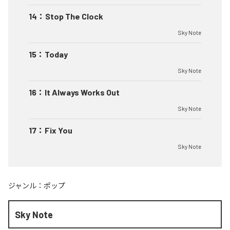
14
：
Stop The Clock
Sky Note
15
：
Today
Sky Note
16
：
It Always Works Out
Sky Note
17
：
Fix You
Sky Note
ジャンル：
ポップ
Sky Note