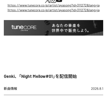
https://www.tunecore.co.jp/artist/ayasong?id=311272&lang=ja
https://www.tunecore.co.jp/artist/ayasong?id=311272&lang=ja
Genki、「Night Mellow#01」を配信開始
新曲情報
2026.8.1