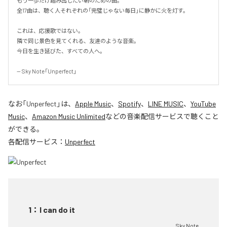
もう一歩だけ踏み出したい朝のための曲。

全17曲は、聴く人それぞれの「完璧じゃない毎日」に静かに火を灯す。

これは、応援歌ではない。

隣で同じ景色を見てくれる、友達のような音楽。

今日を生き延びた、すべての人へ。

-- Sky Note「Unperfect」
なお「
Unperfect
」は、
Apple Music
、
Spotify
、
LINE MUSIC
、
YouTube
Music
、
Amazon Music Unlimited
などの音楽配信サービスで聴くこと
ができる。
各配信サービス：
Unperfect
1
：
I can do it
Sky Note