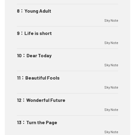
8
：
Young Adult
Sky Note
9
：
Life is short
Sky Note
10
：
Dear Today
Sky Note
11
：
Beautiful Fools
Sky Note
12
：
Wonderful Future
Sky Note
13
：
Turn the Page
Sky Note