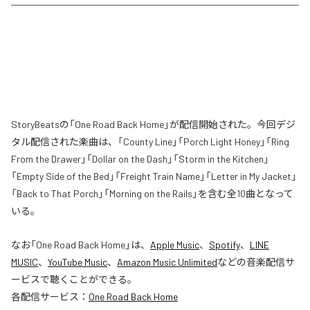
StoryBeatsの「One Road Back Home」が配信開始された。今回デジ
タル配信された楽曲は、「County Line」「Porch Light Honey」「Ring
From the Drawer」「Dollar on the Dash」「Storm in the Kitchen」
「Empty Side of the Bed」「Freight Train Name」「Letter in My Jacket」
「Back to That Porch」「Morning on the Rails」を含む全10曲となって
いる。
なお「
One Road Back Home
」は、
Apple Music
、
Spotify
、
LINE
MUSIC
、
YouTube Music
、
Amazon Music Unlimited
などの音楽配信サ
ービスで聴くことができる。
各配信サービス：
One Road Back Home