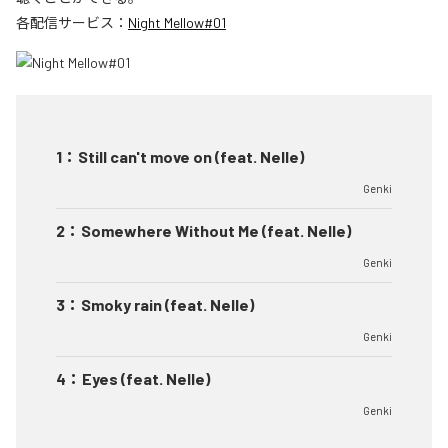
各配信サービス：
Night Mellow#01
1
：
Still can't move on (feat. Nelle)
Genki
2
：
Somewhere Without Me (feat. Nelle)
Genki
3
：
Smoky rain (feat. Nelle)
Genki
4
：
Eyes (feat. Nelle)
Genki