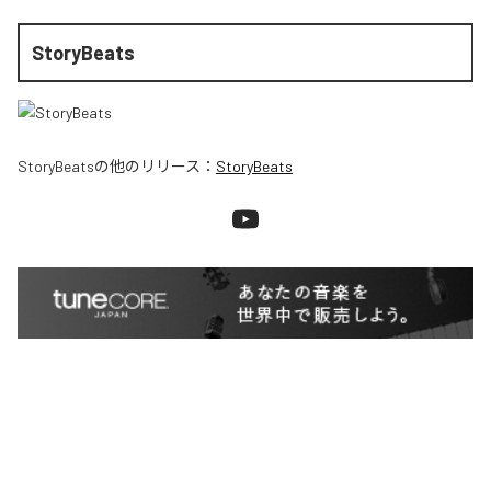
StoryBeats
StoryBeats
の他のリリース：
StoryBeats