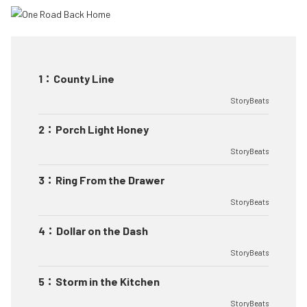
1
：
County Line
StoryBeats
2
：
Porch Light Honey
StoryBeats
3
：
Ring From the Drawer
StoryBeats
4
：
Dollar on the Dash
StoryBeats
5
：
Storm in the Kitchen
StoryBeats