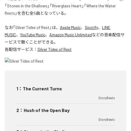
「Stones in the Shallows」「Riverglass Heart」「Where the Water
Rests」を含む全5曲となっている。
なお「
Silver Tides of Rest
」は、
Apple Music
、
Spotify
、
LINE
MUSIC
、
YouTube Music
、
Amazon Music Unlimited
などの音楽配信サ
ービスで聴くことができる。
各配信サービス：
Silver Tides of Rest
1
：
The Current Turns
StoryBeats
2
：
Hush of the Open Bay
StoryBeats