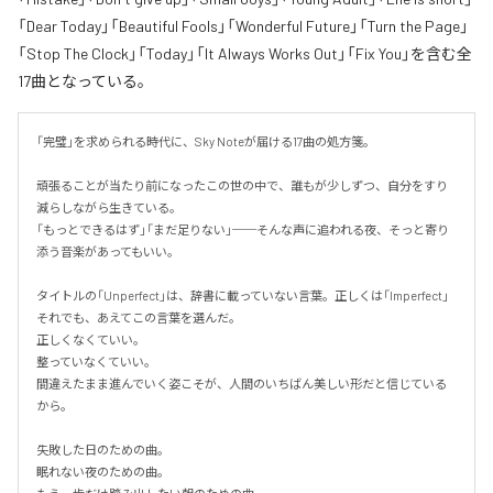
「Dear Today」「Beautiful Fools」「Wonderful Future」「Turn the Page」
「Stop The Clock」「Today」「It Always Works Out」「Fix You」を含む全
17曲となっている。
「完璧」を求められる時代に、Sky Noteが届ける17曲の処方箋。

頑張ることが当たり前になったこの世の中で、誰もが少しずつ、自分をすり
減らしながら生きている。

「もっとできるはず」「まだ足りない」──そんな声に追われる夜、そっと寄り
添う音楽があってもいい。

タイトルの「Unperfect」は、辞書に載っていない言葉。正しくは「Imperfect」
それでも、あえてこの言葉を選んだ。

正しくなくていい。

整っていなくていい。

間違えたまま進んでいく姿こそが、人間のいちばん美しい形だと信じている
から。

失敗した日のための曲。

眠れない夜のための曲。
