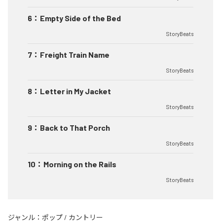
6
：
Empty Side of the Bed
StoryBeats
7
：
Freight Train Name
StoryBeats
8
：
Letter in My Jacket
StoryBeats
9
：
Back to That Porch
StoryBeats
10
：
Morning on the Rails
StoryBeats
ジャンル：
ポップ
/
カントリー