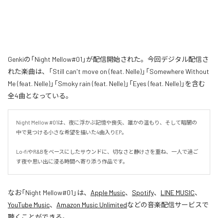
Genkiの「Night Mellow#01」が配信開始された。今回デジタル配信さ
れた楽曲は、「Still can't move on (feat. Nelle)」「Somewhere Without
Me (feat. Nelle)」「Smoky rain (feat. Nelle)」「Eyes (feat. Nelle)」を含む
全4曲となっている。
Night Mellow #01は、夜に浮かぶ記憶や喪失、誰かの温もり、そして暗闇の
中で見つける小さな希望を描いた4曲入りEP。

Lo-fiやR&Bをベースにしたサウンドに、切なさと静けさを重ね、一人で過ご
す夜や思い出に浸る時間へ寄り添う作品です。
なお「
Night Mellow#01
」は、
Apple Music
、
Spotify
、
LINE MUSIC
、
YouTube Music
、
Amazon Music Unlimited
などの音楽配信サービスで
聴くことができる。