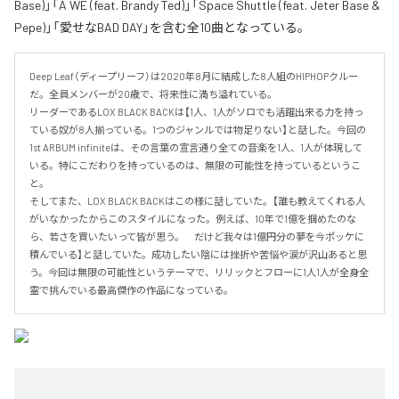
Base)」「A WE (feat. Brandy Ted)」「Space Shuttle (feat. Jeter Base &
Pepe)」「愛せなBAD DAY」を含む全10曲となっている。
Deep Leaf（ディープリーフ）は2020年8月に結成した8人組のHIPHOPクルー
だ。全員メンバーが20歳で、将来性に満ち溢れている。

リーダーであるLOX BLACK BACKは【1人、1人がソロでも活躍出来る力を持っ
ている奴が8人揃っている。1つのジャンルでは物足りない】と話した。今回の
1st ARBUM infiniteは、その言葉の宣言通り全ての音楽を1人、1人が体現して
いる。特にこだわりを持っているのは、無限の可能性を持っているというこ
と。

そしてまた、LOX BLACK BACKはこの様に話していた。【誰も教えてくれる人
がいなかったからこのスタイルになった。例えば、10年で1億を掴めたのな
ら、若さを買いたいって皆が思う。　だけど我々は1億円分の夢を今ポッケに
積んでいる】と話していた。成功したい陰には挫折や苦悩や涙が沢山あると思
う。今回は無限の可能性というテーマで、リリックとフローに1人1人が全身全
霊で挑んでいる最高傑作の作品になっている。