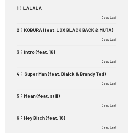
1
：
LALALA
Deep Leaf
2
：
KOBURA (feat. LOX BLACK BACK & MUTA)
Deep Leaf
3
：
intro (feat. 16)
Deep Leaf
4
：
Super Man (feat. Dialck & Brandy Ted)
Deep Leaf
5
：
Mean (feat. still)
Deep Leaf
6
：
Hey Bitch (feat. 16)
Deep Leaf