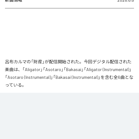
呂布カルマの「財産」が配信開始された。今回デジタル配信された
楽曲は、「Aligator」「Asotaro」「Bakasai」「Aligator (Instrumental)」
「Asotaro (Instrumental)」「Bakasai (Instrumental)」を含む全6曲とな
っている。
なお「
財産
」は、
Apple Music
、
Spotify
、
LINE MUSIC
、
YouTube
Music
、
Amazon Music Unlimited
などの音楽配信サービスで聴くこと
ができる。
各配信サービス：
財産