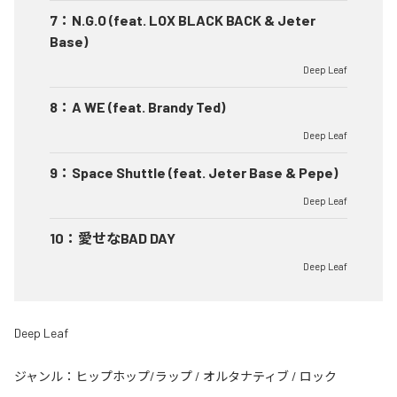
7
：
N.G.O (feat. LOX BLACK BACK & Jeter
Base)
Deep Leaf
8
：
A WE (feat. Brandy Ted)
Deep Leaf
9
：
Space Shuttle (feat. Jeter Base & Pepe)
Deep Leaf
10
：
愛せなBAD DAY
Deep Leaf
Deep Leaf
ジャンル：
ヒップホップ/ラップ
/
オルタナティブ
/
ロック