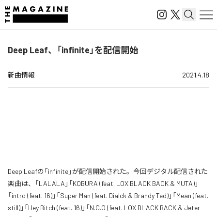
Deep Leaf、「infinite」を配信開始
新曲情報
2021.4.18
Deep Leafの「infinite」が配信開始された。今回デジタル配信された
楽曲は、「LALALA」「KOBURA (feat. LOX BLACK BACK & MUTA)」
「intro (feat. 16)」「Super Man (feat. Dialck & Brandy Ted)」「Mean (feat.
still)」「Hey Bitch (feat. 16)」「N.G.O (feat. LOX BLACK BACK & Jeter