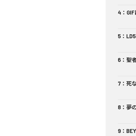
4
：
GI
5
：
LD5
6
：
聖者
7
：
死な
8
：
夢の
9
：
BEY