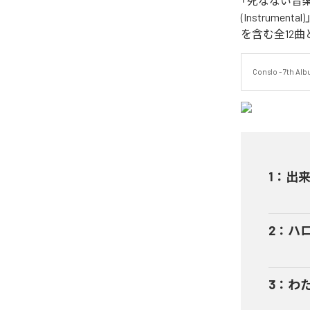
「死なない音楽 (
(Instrument
を含む全12
Conslo - 7th Al
1
：
出来事
2
：
ハロ
3
：
わた