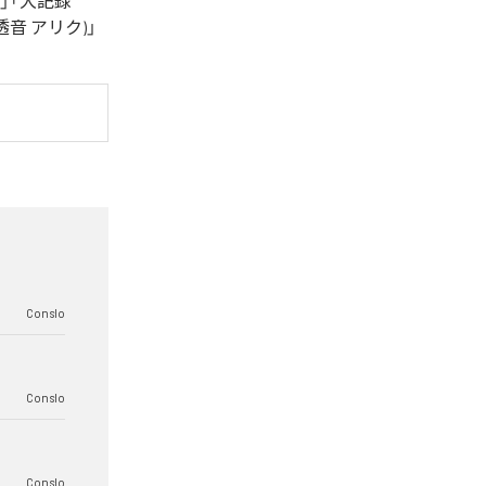
LF」「大記録
t. 透音 アリク)」
Conslo
Conslo
Conslo