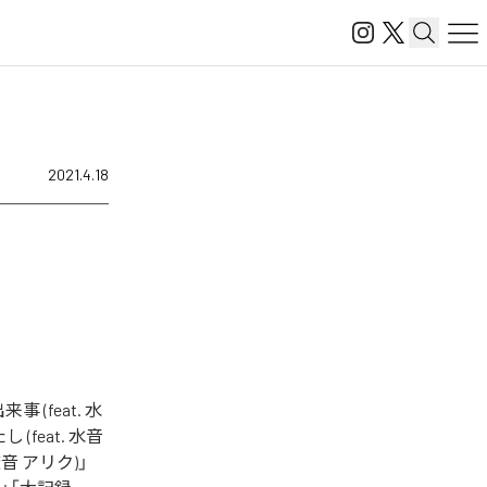
2021.4.18
(feat. 水
(feat. 水音
. 透音 アリク)」