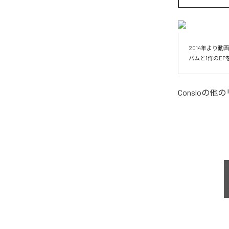
2014年より動
バムと1作のE
Conslo
の他の