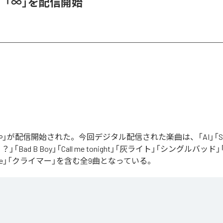
、「∞」を配信開始
」が配信開始された。今回デジタル配信された楽曲は、「AI」「Say yo
「Bad B Boy」「Call me tonight」「灰ライト」「シングルバッド」「It’s 
ur Love」「クライマー」を含む全9曲となっている。
Apple Music
、
Spotify
、
LINE MUSIC
、
YouTube Music
、
Amazon Mus
信サービスで聴くことができる。
ス：
∞