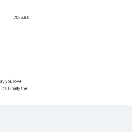
2026.8.8
u love
Finally the
ic Unlimited