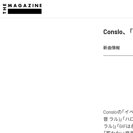
Consl
新曲情報
Consloの
音 ラル)」「ハ
ラル)」「GIFは永遠