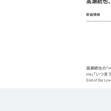
高瀬統也
新曲情報
高瀬統也の「∞
me」「いつ言う？」
End of O
なお「
∞
」は、
などの音楽配
各配信サービ