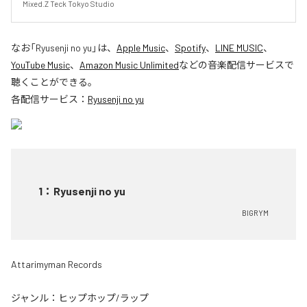
Mixed.Z Teck Tokyo Studio
なお「
Ryusenji no yu
」は、
Apple Music
、
Spotify
、
LINE MUSIC
、
YouTube Music
、
Amazon Music Unlimited
などの音楽配信サービスで
聴くことができる。
各配信サービス：
Ryusenji no yu
1
：
Ryusenji no yu
BIGRYM
Attarimyman Records
ジャンル：
ヒップホップ/ラップ