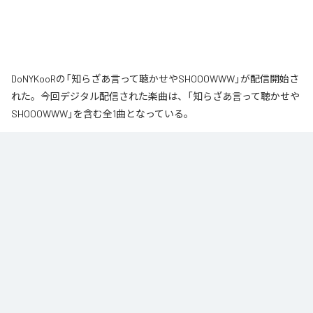
DoNYKooRの「知らざあ言って聴かせやSHOOOWWW」が配信開始さ
れた。今回デジタル配信された楽曲は、「知らざあ言って聴かせや
SHOOOWWW」を含む全1曲となっている。
なお「
知らざあ言って聴かせやSHOOOWWW
」は、
Apple Music
、
Spotify
、
LINE MUSIC
、
YouTube Music
、
Amazon Music Unlimited
など
の音楽配信サービスで聴くことができる。
各配信サービス：
知らざあ言って聴かせやSHOOOWWW
1
：
知らざあ言って聴かせやSHOOOWWW