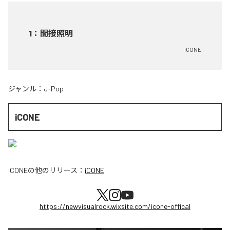
1
：
間接照明
iCONE
ジャンル：
J-Pop
iCONE
iCONE
の他のリリース：
iCONE
https://newvisualrock.wixsite.com/icone-offical