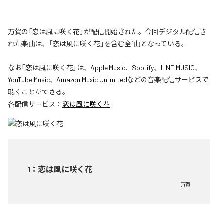
万賀の「恋は風に咲く花」が配信開始された。今回デジタル配信さ
れた楽曲は、「恋は風に咲く花」を含む全1曲となっている。
なお「
恋は風に咲く花
」は、
Apple Music
、
Spotify
、
LINE MUSIC
、
YouTube Music
、
Amazon Music Unlimited
などの音楽配信サービスで
聴くことができる。
各配信サービス：
恋は風に咲く花
1
：
恋は風に咲く花
万賀