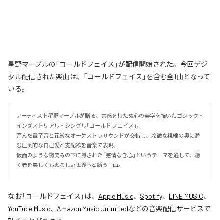
星野マーブルの「コールドフェイス」が配信開始された。今回デジ
タル配信された楽曲は、「コールドフェイス」を含む全1曲となって
いる。
アーティスト星野マーブルが贈る、共感を持たぬ心の美学を描いたゴシック・
インダストリアル・シングル「コールド フェイス」。

歪んだ電子音と荘厳なオーケストラサウンドが交錯し、冷徹な視線の奥に潜
む圧倒的な自己愛と支配欲を音楽で表現。

仮面のような微笑みの下に隠された「感情なき心」というテーマを通して、聴
く者を美しくも恐ろしい世界へと誘う一曲。
なお「
コールドフェイス
」は、
Apple Music
、
Spotify
、
LINE MUSIC
、
YouTube Music
、
Amazon Music Unlimited
などの音楽配信サービスで