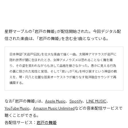
星野マーブルの「岩戸の舞姫」が配信開始された。今回デジタル配
信された楽曲は、「岩戸の舞姫」を含む全1曲となっている。
日本神話「天岩戸伝説」を壮大な楽曲で描く一曲。太陽神アマテラスが岩戸に
隠れ世界が闇に包まれたとき、女神アメノウズメは恐れることなく舞を踊
り、その姿を笑われながらも決して品格を崩さなかった。愚かに見える行為
の裏に隠された知性と覚悟、そして「笑い」が「光」を呼び戻すという神話の教
えを、琴・尺八と壮麗な弦楽オーケストラが織りなす和洋融合サウンドで再
構築する。
なお「
岩戸の舞姫
」は、
Apple Music
、
Spotify
、
LINE MUSIC
、
YouTube Music
、
Amazon Music Unlimited
などの音楽配信サービスで
聴くことができる。
各配信サービス：
岩戸の舞姫