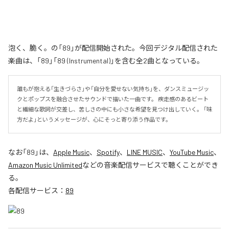
泡く、脆く。の「89」が配信開始された。今回デジタル配信された
楽曲は、「89」「89 (Instrumental)」を含む全2曲となっている。
誰もが抱える「生きづらさ」や「自分を愛せない気持ち」を、ダンスミュージッ
クとポップスを融合させたサウンドで描いた一曲です。 疾走感のあるビート
と繊細な歌詞が交差し、苦しさの中にも小さな希望を見つけ出していく。 「味
方だよ」というメッセージが、心にそっと寄り添う作品です。
なお「
89
」は、
Apple Music
、
Spotify
、
LINE MUSIC
、
YouTube Music
、
Amazon Music Unlimited
などの音楽配信サービスで聴くことができ
る。
各配信サービス：
89