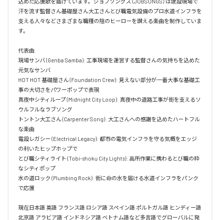
込めた応援歌を届けています。ジョブソングス（JOBSONGS）は建設現場で
汗を流す監督さん基礎屋さん大工さんとび職電気設備のプロ水道インフラを
支える人々などさまざまな職種の陰のヒーローを讃える楽曲を制作していま
す。

代表曲  

現場サンバ (Genba Samba): 工事現場を運営する監督さんの気持ちを込めた
元気なサンバ  

HOT HOT 基礎屋さん (Foundation Crew): 見えない部分が一番大事な基礎工
事の大切さをパワーポップで表現  

真夜中シティループ (Midnight City Loop): 真夜中の道路工事が街を支えるソ
ウルフルなラブソング  

トントン大工さん (Carpenter Song): 大工さんへの感謝を込めたハートフル
な楽曲  

電設レガシー (Electrical Legacy): 都市の電気インフラを守る気概をエッジ
の利いたヒップホップで  

とび職シティライト (Tobi-shoku City Lights): 高所作業に携わるとび職の粋
なシティポップ  

水の道ロック (Plumbing Rock): 街に命の水を届ける水道インフラをパンク
で応援

現在日本語 英語 フランス語 ロシア語 スペイン語 ポルトガル語 ヒンディー語 
北京語 アラビア語 インドネシア語 ベトナム語など多言語でグローバルに発