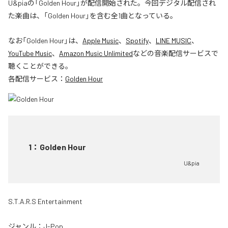
U&piaの「Golden Hour」が配信開始された。今回デジタル配信され
た楽曲は、「Golden Hour」を含む全1曲となっている。
なお「
Golden Hour
」は、
Apple Music
、
Spotify
、
LINE MUSIC
、
YouTube Music
、
Amazon Music Unlimited
などの音楽配信サービスで
聴くことができる。
各配信サービス：
Golden Hour
1
：
Golden Hour
U&pia
S.T.A.R.S Entertainment
ジャンル：
J-Pop