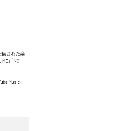
タル配信された楽
LL ME」「NO
ube Music
、