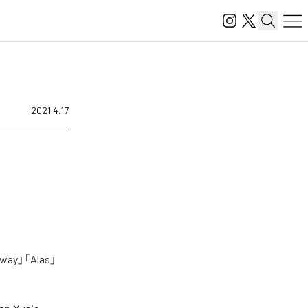
2021.4.17
」「Alas」