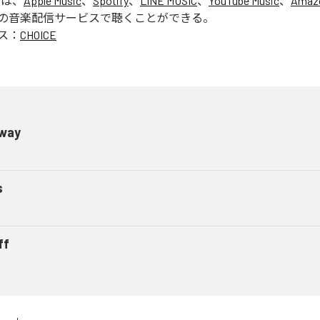
」は、
Apple Music
、
Spotify
、
LINE MUSIC
、
YouTube Music
、
Amazo
の音楽配信サービスで聴くことができる。
ス：
CHOICE
way
s
ff