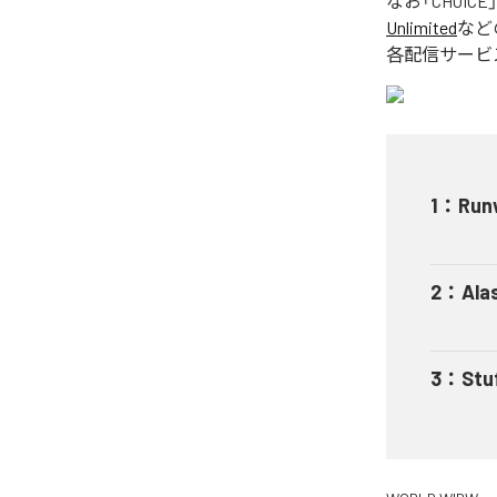
なお「
CHOICE
Unlimited
など
各配信サービ
1
：
Run
2
：
Ala
3
：
Stu