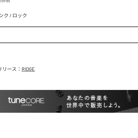
cords
ンク
/
ロック
リリース：
RIDGE