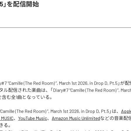
 Pt.5」を配信開始
7 “Camille (The Red Room) ”, March 1st 2026, in Drop D, Pt
れた楽曲は、「Diary#7 “Camille (The Red Room) ”, March 1s
t.5」を含む全1曲となっている。
Camille (The Red Room) ”, March 1st 2026, in Drop D, Pt.5
」は、
Appl
 MUSIC
、
YouTube Music
、
Amazon Music Unlimited
などの音楽配
きる。