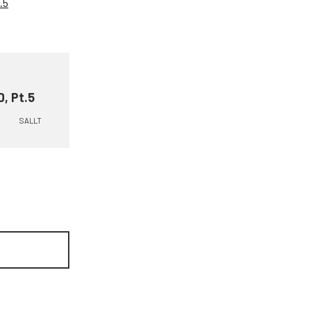
.5
D, Pt.5
SALLT