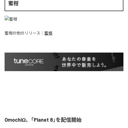
蜜柑
蜜柑
の他のリリース：
蜜柑
OmochiΩ、「Planet 8」を配信開始