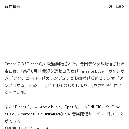
新曲情報
2026.8.8
OmochiΩの「Planet 8」が配信開始された。今回デジタル配信された
楽曲は、「惑星8号」「命短シ恋セヨ乙女」「Parasite Love」「カメレオ
ン」「アンチヒーロー」「カレンデュラとお姫様」「焙煎とラジオ」「ア
ンスリウム」「3:58 a.m.」「101年後のわたしより。」を含む全10曲と
なっている。
なお「
Planet 8
」は、
Apple Music
、
Spotify
、
LINE MUSIC
、
YouTube
Music
、
Amazon Music Unlimited
などの音楽配信サービスで聴くこと
ができる。
各配信サービス：
Planet 8