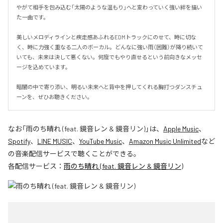
やがて相手を包み込む「太陽のような温もり」へと変わっていく強い絆を描い
た一曲です。

美しいメロディラインと疾走感あふれるEDMトラックにのせて、時に切な
く、時に力強く重なる二人のボーカル。どんなに強い雨（困難）が降り続いて
いても、未来は決して悪くない。何度でもやり直せるという前向きなメッセ
ージを込めています。

暗闇の中で寄り添い、明るい未来へと背中を押してくれる胸打つダンスチュ
ーンを、ぜひお聴きください。
なお「
雨のち晴れ (feat. 鏡音レン & 鏡音リン)
」は、
Apple Music
、
Spotify
、
LINE MUSIC
、
YouTube Music
、
Amazon Music Unlimited
など
の音楽配信サービスで聴くことができる。
各配信サービス：
雨のち晴れ (feat. 鏡音レン & 鏡音リン)