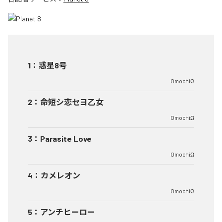
1
：
惑星8号
OmochiΩ
2
：
命短シ恋セヨ乙女
OmochiΩ
3
：
Parasite Love
OmochiΩ
4
：
カメレオン
OmochiΩ
5
：
アンチヒーロー