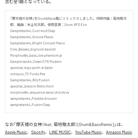
含む全1曲となっている。
「摩天楼の女神」をDrum&Base風にリミックスしました。作詞作曲：菊地敬太
郎、編曲：米土句太郎。使用音源：Drum:BFD Eco

Sampletank4_Cool mod Slap

Sampletank4_Groove Pbass

Sampletank4_Bright Concert Piano

Crx4_Basses_bigroom bass bt

Morphox64_bass_low phantom ja

Sample tank4_Clean STR Modern

spectral_keys synth st Gater

octopus_TC Funky Rez

Sampletank4_90s Fusion

spectral_brass in Bellic Horn

morphox64_sequence swiss chords vv

sampletank4_Freddie Groovin'

sampletank4_Fusion Slap
なお「
摩天楼の女神 (feat. 菊地敬太郎) [Drum&BassRemix]
」は、
Apple Music
、
Spotify
、
LINE MUSIC
、
YouTube Music
、
Amazon Music