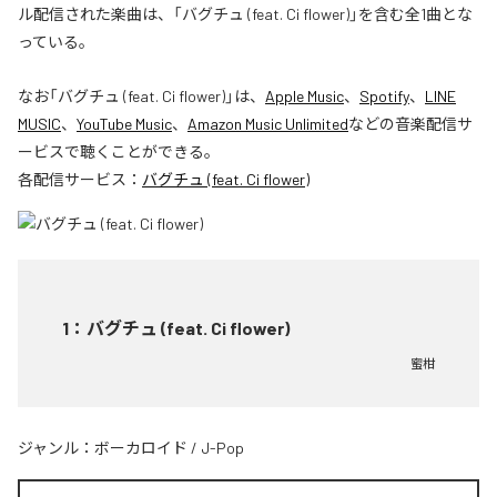
ル配信された楽曲は、「バグチュ (feat. Ci flower)」を含む全1曲とな
っている。
なお「
バグチュ (feat. Ci flower)
」は、
Apple Music
、
Spotify
、
LINE
MUSIC
、
YouTube Music
、
Amazon Music Unlimited
などの音楽配信サ
ービスで聴くことができる。
各配信サービス：
バグチュ (feat. Ci flower)
1
：
バグチュ (feat. Ci flower)
蜜柑
ジャンル：
ボーカロイド
/
J-Pop