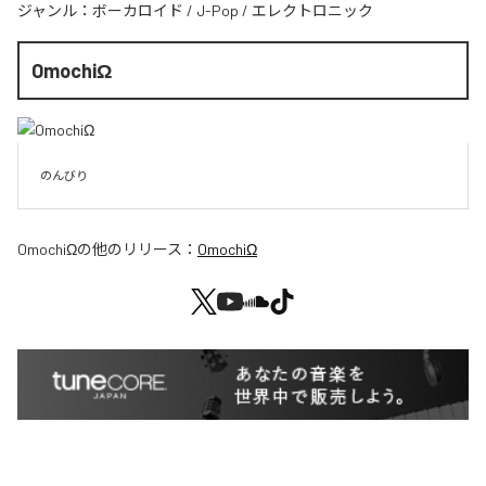
ジャンル：
ボーカロイド
/
J-Pop
/
エレクトロニック
OmochiΩ
のんびり
OmochiΩ
の他のリリース：
OmochiΩ