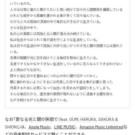
いているのだ。

人々はは常に誰かと繋がりたいと思い続けて日々の人間関係を構築している
けれども相手から距離を置かれる事が多くて日々悩んでいる。

だから人々は孤独の深淵の中で毎日もがきながら生きている。

そんな社会の中で、

私の心の奥底には孤独と云ふ闇が潜み沈み続けている。

私は社会からはぐれて我が道を行くような生活をしている。

私は日々の生活の中で孤独との折り合いがつかず光と闇の狭間で心は揺れて
いる。

漆黒の暗闇が光に刃を向けてくる毎日を懸命に生きている。

友達ですらなかなかできない生活をしているのに恋人なんてできるわけない
よと諦めがちな日々。

悶々と悩む日々を重ねるにつれ心の中に闇が広がってゆく。

闇に食われないようにするには充実した日々を送る事が必要と思って、

充実するために必死になって出会いを求めるが空回りをしてしまう。

そんな毎日だから、堕天使の素顔が現れないように浸食する闇を抑え

もがき続けながらも懸命に生きている。
なお「
更なる光と闇の狭間で (feat. GUMI, HARUKA, SAKURA &
SHION)
」は、
Apple Music
、
LINE MUSIC
、
Amazon Music Unlimited
な
どの音楽配信サービスで聴くことができる。