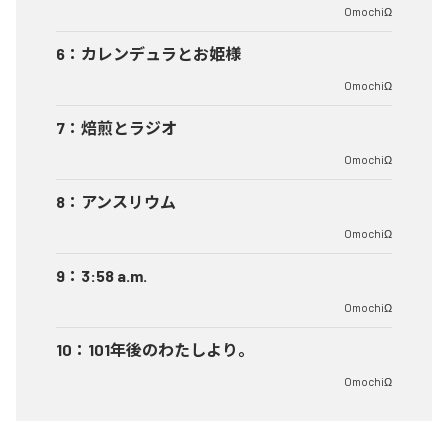
OmochiΩ
6
：
カレンデュラとお姫様
OmochiΩ
7
：
焙煎とラジオ
OmochiΩ
8
：
アンスリウム
OmochiΩ
9
：
3:58 a.m.
OmochiΩ
10
：
101年後のわたしより。
OmochiΩ