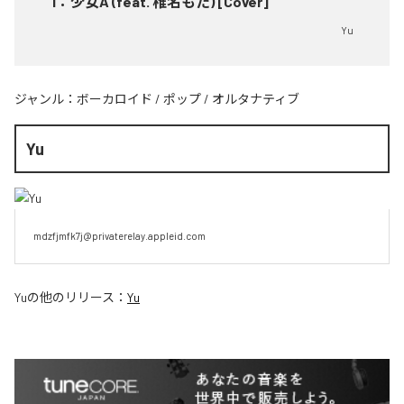
1
：
少女A (feat. 椎名もた) [Cover]
Yu
ジャンル：
ボーカロイド
/
ポップ
/
オルタナティブ
Yu
mdzfjmfk7j@privaterelay.appleid.com
Yu
の他のリリース：
Yu