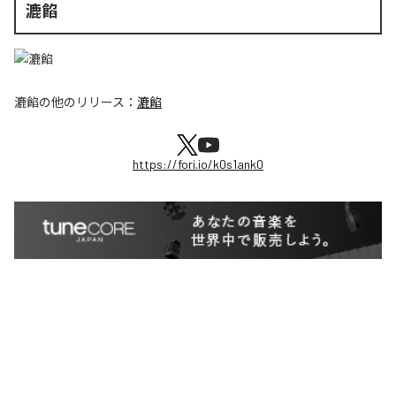
漉餡
漉餡
の他のリリース：
漉餡
https://fori.io/k0s1ank0