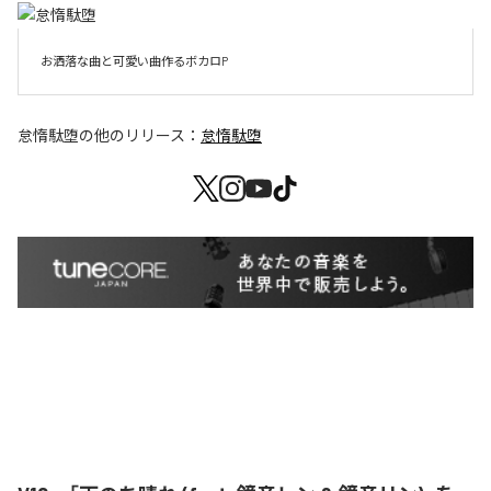
お洒落な曲と可愛い曲作るボカロP
怠惰駄堕
の他のリリース：
怠惰駄堕