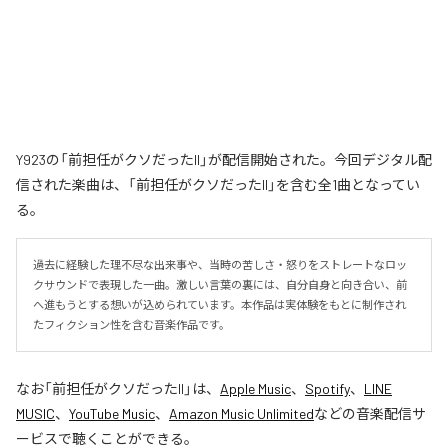
Y923の「前担任がクソだったII」が配信開始された。今回デジタル配
信された楽曲は、「前担任がクソだったII」を含む全1曲となってい
る。
過去に経験した理不尽な出来事や、当時の苦しさ・怒りをストレートなロッ
クサウンドで表現した一曲。激しい言葉の裏には、自分自身と向き合い、前
へ進もうとする想いが込められています。本作品は実体験をもとに制作され
たフィクション性を含む音楽作品です。
なお「
前担任がクソだったII
」は、
Apple Music
、
Spotify
、
LINE
MUSIC
、
YouTube Music
、
Amazon Music Unlimited
などの音楽配信サ
ービスで聴くことができる。