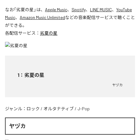
なお「
劣夏の星
」は、
Apple Music
、
Spotify
、
LINE MUSIC
、
YouTube
Music
、
Amazon Music Unlimited
などの音楽配信サービスで聴くこと
ができる。
各配信サービス：
劣夏の星
1
：
劣夏の星
ヤヅカ
ジャンル：
ロック
/
オルタナティブ
/
J-Pop
ヤヅカ