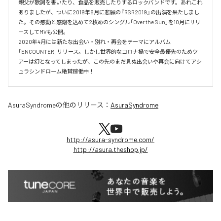
親父が歌詞を書いたり、食品を販売したりするロックバンドです。あれこれ
ありましたが、ついに2019年8月に悲願の『RSR2019』の出演を果たしまし
た。その感動と感謝を込めて2枚めのシングル「Over the Sun」を10月にリリ
ースしてMVも公開。

2020年4月には新たな出会い・別れ・再会をテーマにアルバム
「ENCOUNTER」リリース。しかし世界的なコロナ禍で安全最優先のためツ
アーは幻となってしまったが、この先のまだ見ぬ出会いや再会に向けてアシ
ュラシンドローム絶賛稼働中！
AsuraSyndrome
の他のリリース：
AsuraSyndrome
http://asura-syndrome.com/
http://asura.theshop.jp/