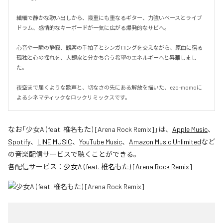
繊細で静かな歌い出しから、幾重にも重なるギター、力強いベースとライブ
ドラム、感情的なキーボードが一気に広がる爆発的なサビへ。

心音や一瞬の静寂、観客の手拍子とシンガロングを交えながら、原曲に宿る
孤独と心の揺れを、大観衆と分かち合う希望のエネルギーへと昇華しまし
た。

夜空まで届くような歌声と、切なさの先にある解放を描いた、ezo-momoに
よるシネマティックなロックリミックスです。
なお「
少女A (feat. 椎名もた) [Arena Rock Remix]
」は、
Apple Music
、
Spotify
、
LINE MUSIC
、
YouTube Music
、
Amazon Music Unlimited
など
の音楽配信サービスで聴くことができる。
各配信サービス：
少女A (feat. 椎名もた) [Arena Rock Remix]