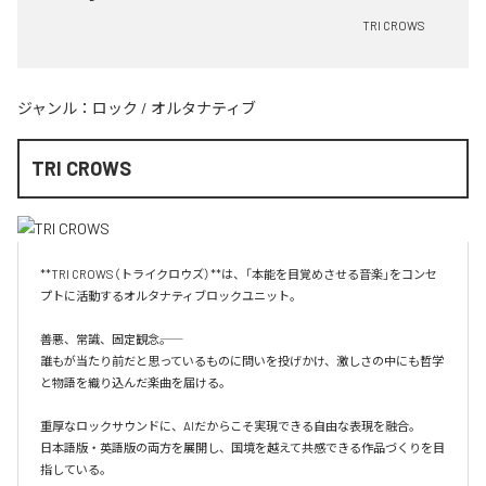
TRI CROWS
ジャンル：
ロック
/
オルタナティブ
TRI CROWS
**TRI CROWS（トライクロウズ）**は、「本能を目覚めさせる音楽」をコンセ
プトに活動するオルタナティブロックユニット。

善悪、常識、固定観念――。

誰もが当たり前だと思っているものに問いを投げかけ、激しさの中にも哲学
と物語を織り込んだ楽曲を届ける。

重厚なロックサウンドに、AIだからこそ実現できる自由な表現を融合。

日本語版・英語版の両方を展開し、国境を越えて共感できる作品づくりを目
指している。
