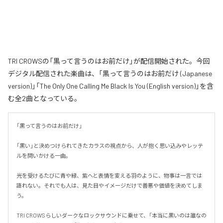
TRI CROWSの「黒って言うのはお前だけ」が配信開始された。今回
デジタル配信された楽曲は、「黒って言うのはお前だけ (Japanese
version)」「The Only One Calling Me Black Is You (English version)」を含
む全2曲となっている。
「黒って言うのはお前だけ」

「黒い」と決めつけられてきたカラスの視点から、人が抱く思い込みやレッテ
ルを問いかける一曲。

光を受けるたびに青や緑、紫へと表情を変える羽のように、物事は一言では
語れない。それでも人は、見た目やイメージだけで善悪や価値を決めてしま
う。

TRI CROWSらしいダークなロックサウンドに乗せて、「本当に黒いのは誰なの