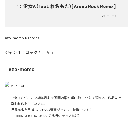
1
：
少女A (feat. 椎名もた) [Arena Rock Remix]
ezo-momo
ezo-momo Records
ジャンル：
ロック
/
J-Pop
ezo-momo
北海道在住。2026年4月より"遊園地系"AI楽曲をSunoにて現在230作品以上
楽曲制作をしています。

世界進出を目指し、様々な音楽ジャンルに挑戦中です！

（J-pop、J-Rock、Jazz、和楽器、テクノなど）