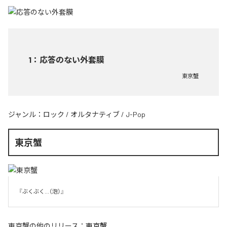
1
：
応答のない外套膜
東京蟹
ジャンル：
ロック
/
オルタナティブ
/
J-Pop
東京蟹
『ぶくぶく...（泡）』
東京蟹
の他のリリース：
東京蟹