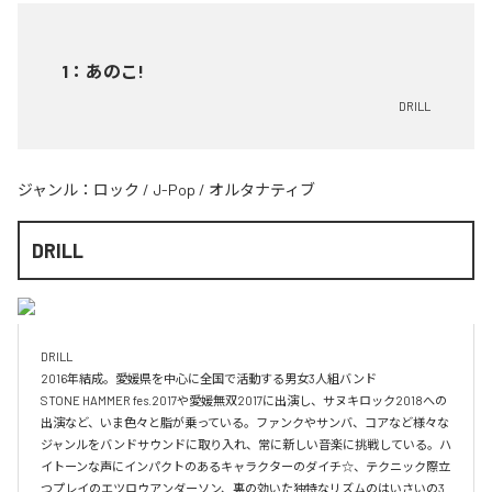
1
：
あのこ!
DRILL
ジャンル：
ロック
/
J-Pop
/
オルタナティブ
DRILL
DRILL

2016年結成。愛媛県を中心に全国で活動する男女3人組バンド

STONE HAMMER fes.2017や愛媛無双2017に出演し、サヌキロック2018への
出演など、いま色々と脂が乗っている。ファンクやサンバ、コアなど様々な
ジャンルをバンドサウンドに取り入れ、常に新しい音楽に挑戦している。ハ
イトーンな声にインパクトのあるキャラクターのダイチ☆、テクニック際立
つプレイのエツロウアンダーソン、裏の効いた独特なリズムのはいさいの3