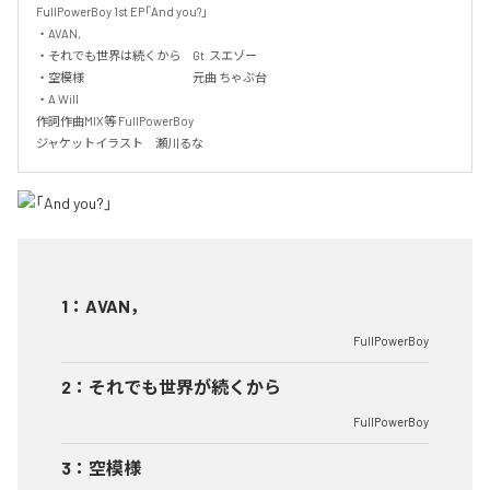
FullPowerBoy 1st EP「And you?」　

・AVAN,

・それでも世界は続くから　Gt  スエゾー　

・空模様　　　　　　　　　元曲 ちゃぶ台

・A Will  

作詞作曲MIX等 FullPowerBoy

ジャケットイラスト　瀬川るな
1
：
AVAN，
FullPowerBoy
2
：
それでも世界が続くから
FullPowerBoy
3
：
空模様