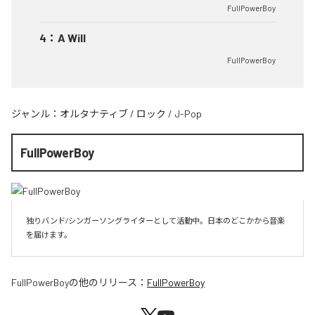
FullPowerBoy
4
：
A Will
FullPowerBoy
ジャンル：
オルタナティブ
/
ロック
/
J-Pop
FullPowerBoy
独りバンド/シンガーソングライターとして活動中。日本のどこかから音楽
を届けます。
FullPowerBoy
の他のリリース：
FullPowerBoy