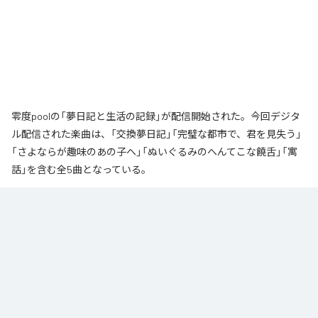
零度poolの「夢日記と生活の記録」が配信開始された。今回デジタ
ル配信された楽曲は、「交換夢日記」「完璧な都市で、君を見失う」
「さよならが趣味のあの子へ」「ぬいぐるみのへんてこな饒舌」「寓
話」を含む全5曲となっている。
なお「
夢日記と生活の記録
」は、
Apple Music
、
Spotify
、
LINE
MUSIC
、
YouTube Music
、
Amazon Music Unlimited
などの音楽配信サ
ービスで聴くことができる。
各配信サービス：
夢日記と生活の記録