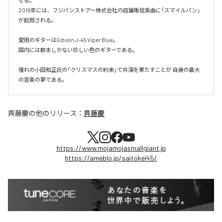
せる。

2018年には、フジパンストアー株式会社の店舗販促楽曲に「スマイルパン」
が起用される。

愛用のギターはGibson J-45 Viper Blue。

国内には数本しかない珍しい色のギターである。​

憧れの小田和正氏の「クリスマスの約束」で共演を果たすことが 自身の最大
の音楽の夢である。
斉藤慶
の他のリリース：
斉藤慶
https://www.mojamojasmallgiant.jp
https://ameblo.jp/saitokei45/