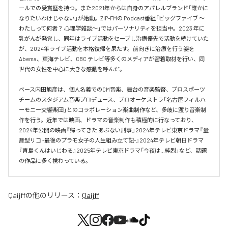
ールでの受賞歴を持つ。また2021年からは自身のアパレルブランド「誰かに
なりたいわけじゃない」が始動。ZIP-FMの Podcast番組「ビッグファイブ 〜
わたしって何者？ 心理学雑談〜」ではパーソナリティを担当中。2023 年に
乳がんが発覚し、同年はライブ活動をセーブし治療優先で活動を続けていた
が、2024年ライブ活動を本格復帰を果たす。前向きに治療を行う姿を
Abema、東海テレビ、CBC テレビ等多くのメディアが密着取材を行い、同
世代の女性を中心に大きな感動を呼んだ。

ベース内田旭彦は、個人名義でのCM音楽、舞台の音楽監督、プロスポーツ
チームのスタジアム音楽プロデュース、プロオーケストラ「名古屋フィルハ
ーモニー交響楽団」とのコラボレーション楽曲制作など、多岐に渡り音楽制
作を行う。近年では映画、ドラマの音楽制作も積極的に行なっており、
2024年公開の映画『帰ってきた あぶない刑事』2024年テレビ東京ドラマ『量
産型リコ -最後のプラモ女子の人生組み立て記-』2024年テレビ朝日ドラマ
『青島くんはいじわる』2025年テレビ東京ドラマ「今夜は…純烈」など、話題
の作品に多く携わっている。
Qaijff
の他のリリース：
Qaijff