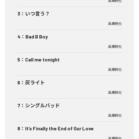
高瀬統也
3
：
いつ言う？
高瀬統也
4
：
Bad B Boy
高瀬統也
5
：
Call me tonight
高瀬統也
6
：
灰ライト
高瀬統也
7
：
シングルバッド
高瀬統也
8
：
It’s Finally the End of Our Love
高瀬統也