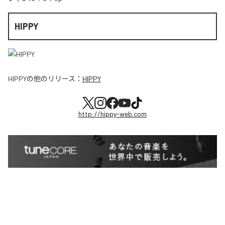
HIPPY
HIPPY
の他のリリース：
HIPPY
http://hippy-web.com