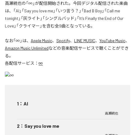
高瀬統也の「∞」が配信開始された。今回デジタル配信された楽曲
は、「AI」「Say you love me」「いつ言う？」「Bad B Boy」「Call me
tonight」「灰ライト」「シングルバッド」「It’s Finally the End of Our
Love」「クライマー」を含む全9曲となっている。
なお「
∞
」は、
Apple Music
、
Spotify
、
LINE MUSIC
、
YouTube Music
、
Amazon Music Unlimited
などの音楽配信サービスで聴くことができ
る。
各配信サービス：
∞
1
：
AI
高瀬統也
2
：
Say you love me