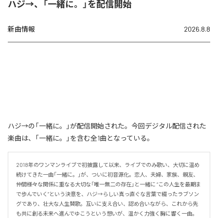
ハジ→、「一緒に。」を配信開始
新曲情報
2026.8.8
ハジ→の「一緒に。」が配信開始された。今回デジタル配信された
楽曲は、「一緒に。」を含む全1曲となっている。
2018年のワンマンライブで初披露して以来、ライブでのみ歌い、大切に温め
続けてきた一曲「一緒に。」が、ついに初音源化。恋人、夫婦、家族、親友、
仲間――様々な関係に重なる大切な「唯一無二の存在」と一緒に “この人生を最期ま
で歩んでいく”という決意を、ハジ→らしい真っ直ぐな言葉で綴ったラブソン
グであり、壮大な人生賛歌。互いに支え合い、認め合いながら、これから先
も共に創る未来へ進んでゆこうという想いが、温かく力強く胸に響く一曲。