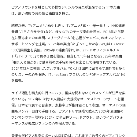
ピアノサウンドを軸として多様なジャンルの音楽が混在するQaijffの楽曲
は、高い強度の音楽性と独自性を持つ。

結成以来、TVアニメ「いぬやしき」、TVアニメ「真・中華一番！」、NHK情報
番組「さらさらサラダ」など、様々なTVのテーマ楽曲を担当。2016年から現
在に至るまでの10年間、Jリーグチーム「名古屋グランパス」のオフィシャル
サポートソングを担当。2023年の楽曲「たぎってしかたないわ」はTikTokで
100万回再生を突破。2024年の楽曲「誇れ」は、ZIP-FMオフィシャルチャー
ト「ZIP-HOT100」で見事１位を獲得。担当して10年目となる2025年の楽曲
「掴まえろ頂点を」は試合前の選手紹介時の音楽として使用されている。

2024年12月に発売したフルアルバム[YOKU]は国内に留まらず海外でも多く
のリスナーの心を掴み、iTunes Store ブラジルの”J-POPトップアルバム” 1位
を獲得。

ライブ活動も精力的に行っており、編成を問わないそのスタイルが注目を集
めている。2021年には約50人編成の大規模なオーケストラコンサートを開
催。日本を代表する音楽家、斎藤ネコが指揮者として参加、オーケストラ編
曲もメンバー自身で手掛ける。ピアノトリオ編成で臨んだ2024年夏開催の
ワンマンツアー「誇れ-2024-」は全日程ソールドアウト。熱いライブパフォ
ーマンスが幅広いファンの心を掴んでいる。

音楽大学ピアノ科卒のボーカル森彩乃は、これまでに数多くのピアノコンク