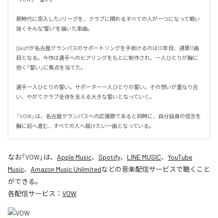
新時代に突入したJリーグを、クラブに関わるすべての人が一つになって戦い
抜く――そんな"誓い"を描いた楽曲。

Qaijffが名古屋グランパスのサポートソングを手掛けるのは10年目、通算11曲
目となる。今作は選手へのヒアリングをもとに制作され、一人ひとりが胸に
抱く「誓い」に焦点を当てた。

選手一人ひとりの誓い。サポーター一人ひとりの誓い。その想いが重なり合
い、やがてクラブ全体を支える大きな誓いとなっていく。

『VOW』は、名古屋グランパスへの応援歌であると同時に、自分自身の信念を
胸に前へ進む、すべての人へ届けたい一曲となっている。
なお「
VOW
」は、
Apple Music
、
Spotify
、
LINE MUSIC
、
YouTube
Music
、
Amazon Music Unlimited
などの音楽配信サービスで聴くこと
ができる。
各配信サービス：
VOW