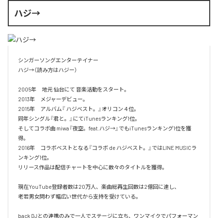
ハジ→
シンガーソングエンターテイナー

ハジ→（読み方はハジー）

2005年　地元 仙台にて 音楽活動をスタート。

2013年　メジャーデビュー。

2015年　アルバム『 ハジベスト。』オリコン４位。

同年シングル『君と。』にてiTunesランキング1位。

そしてコラボ曲 miwa『夜空。feat.ハジ→』でもiTunesランキング1位を獲
得。

2016年　コラボベストとなる『コラボ de ハジベスト。』ではLINE MUSICラ
ンキング1位。

リリース作品は配信チャートを中心に数々のタイトルを獲得。

現在YouTube登録者数は20万人、楽曲総再生回数は2億回に達し、

老若男女問わず幅広い世代から支持を受けている。 

back DJとの連携のみで一人でステージに立ち、ワンマイクでパフォーマン