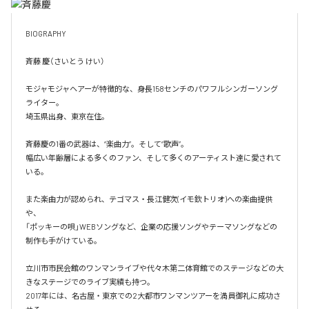
BIOGRAPHY

斉藤 慶（さいとう けい）​

モジャモジャヘアーが特徴的な、身長158センチのパワフルシンガーソング
ライター。

埼玉県出身、東京在住。

斉藤慶の1番の武器は、“楽曲力”。そして“歌声”。

幅広い年齢層による多くのファン、そして多くのアーティスト達に愛されて
いる。

また楽曲力が認められ、テゴマス・長江健次(イモ欽トリオ)への楽曲提供
や、

「ポッキーの唄」WEBソングなど、企業の応援ソングやテーマソングなどの
制作も手がけている。 

立川市市民会館のワンマンライブや代々木第二体育館でのステージなどの大
きなステージでのライブ実績も持つ。

2017年には、名古屋・東京での2大都市ワンマンツアーを満員御礼に成功さ