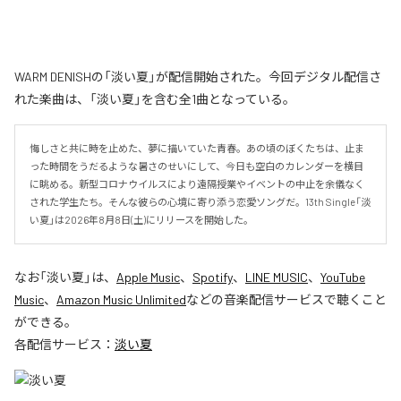
WARM DENISHの「淡い夏」が配信開始された。今回デジタル配信さ
れた楽曲は、「淡い夏」を含む全1曲となっている。
悔しさと共に時を止めた、夢に描いていた青春。あの頃のぼくたちは、止ま
った時間をうだるような暑さのせいにして、今日も空白のカレンダーを横目
に眺める。新型コロナウイルスにより遠隔授業やイベントの中止を余儀なく
された学生たち。そんな彼らの心境に寄り添う恋愛ソングだ。13th Single「淡
い夏」は2026年8月8日(土)にリリースを開始した。
なお「
淡い夏
」は、
Apple Music
、
Spotify
、
LINE MUSIC
、
YouTube
Music
、
Amazon Music Unlimited
などの音楽配信サービスで聴くこと
ができる。
各配信サービス：
淡い夏