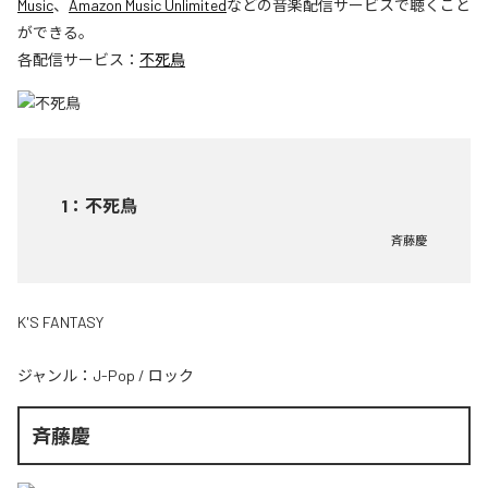
Music
、
Amazon Music Unlimited
などの音楽配信サービスで聴くこと
ができる。
各配信サービス：
不死鳥
1
：
不死鳥
斉藤慶
K'S FANTASY
ジャンル：
J-Pop
/
ロック
斉藤慶