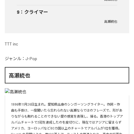
9
：
クライマー
高瀬統也
TTT inc
ジャンル：
J-Pop
高瀬統也
1996年11月26日生まれ。愛知県出身のシンガーソングライター。作詞・作
曲も手掛け、一度聞いたら忘れられない高瀬ならではのフレーズで、形があ
りながらも触れることのできない愛の感覚を表現し、操る。香港のトップア
ルバムチャートで3冠を達成したのを皮切りに、現在ではアジアに留まらず
アメリカ、ヨーロッパなど80カ国以上のチャートでアルバムが1位を獲得。