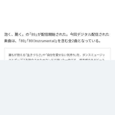
泡く、脆く。の「89」が配信開始された。今回デジタル配信された
楽曲は、「89」「89 (Instrumental)」を含む全2曲となっている。
誰もが抱える「生きづらさ」や「自分を愛せない気持ち」を、ダンスミュージッ
クとポップスを融合させたサウンドで描いた一曲です。 疾走感のあるビート
と繊細な歌詞が交差し、苦しさの中にも小さな希望を見つけ出していく。 「味
方だよ」というメッセージが、心にそっと寄り添う作品です。
なお「
89
」は、
Apple Music
、
Spotify
、
LINE MUSIC
、
YouTube Music
、
Amazon Music Unlimited
などの音楽配信サービスで聴くことができ
る。
各配信サービス：
89