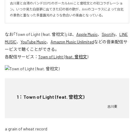
古川麦と台湾のバンドDSPSのボーカルAmiこと曾稔文との初コラボレーショ
ン。いつか見た白昼夢に出てきた幻の街の歌が、Amiのコーラスによって台北
の景色と重なった多重露光のような色合いの楽曲となっている。
なお「
Town of Light (feat. 曾稔文)
」は、
Apple Music
、
Spotify
、
LINE
MUSIC
、
YouTube Music
、
Amazon Music Unlimited
などの音楽配信サ
ービスで聴くことができる。
各配信サービス：
Town of Light (feat. 曾稔文)
1
：
Town of Light (feat. 曾稔文)
古川麦
a grain of wheat record