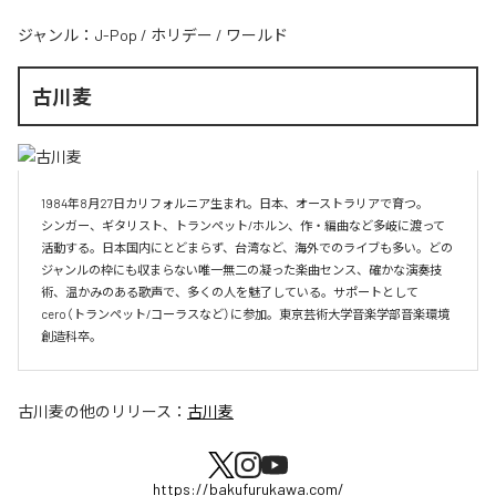
ジャンル：
J-Pop
/
ホリデー
/
ワールド
古川麦
1984年8月27日カリフォルニア生まれ。日本、オーストラリアで育つ。

シンガー、ギタリスト、トランペット/ホルン、作・編曲など多岐に渡って
活動する。日本国内にとどまらず、台湾など、海外でのライブも多い。どの
ジャンルの枠にも収まらない唯一無二の凝った楽曲センス、確かな演奏技
術、温かみのある歌声で、多くの人を魅了している。サポートとして
cero（トランペット/コーラスなど）に参加。東京芸術大学音楽学部音楽環境
創造科卒。
古川麦
の他のリリース：
古川麦
https://bakufurukawa.com/