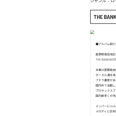
ジャンル：
ロ
THE BANK
●アルバム紹介文●
長野県南信地区
THE BANKINZの
本業は建築板金職
ボーカル清水卓也
ブドウ農家が本
国内外で活動して
プロサックスプ
国内数多くの作
メンバーにro
メロディと日本