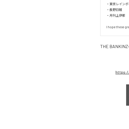
・東京レインボー
・長野日報

・月刊上伊那

I hope these gr
THE BANKINZ
https: