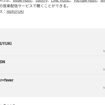
KI
」は、
Apple Music
、
Spotify
、
LINE MUSIC
、
YouTube Music
、
Am
の音楽配信サービスで聴くことができる。
ス：
HARUYUKI
UYUKI
T
 ON
T
er×fever
T