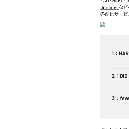
なお「
HARUYU
Unlimited
など
各配信サービ
1
：
HAR
2
：
DID
3
：
fev