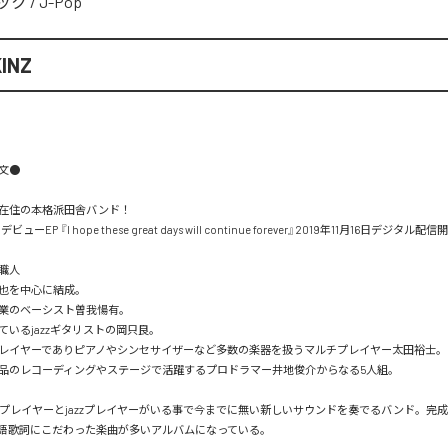
ック
/
J-Pop
INZ


在住の本格派田舎バンド！

デビューEP 『I hope these great days will continue forever』2019年11月16日デジタル配信
人

を中心に結成。

業のベーシスト曽我愓有。

いるjazzギタリストの岡只良。

レイヤーでありピアノやシンセサイザーなど多数の楽器を扱うマルチプレイヤー太田裕士。

品のレコーディングやステージで活躍するプロドラマー井地俊介からなる5人組。

ckプレイヤーとjazzプレイヤーがいる事で今までに無い新しいサウンドを奏でるバンド。完
語歌詞にこだわった楽曲が多いアルバムになっている。
