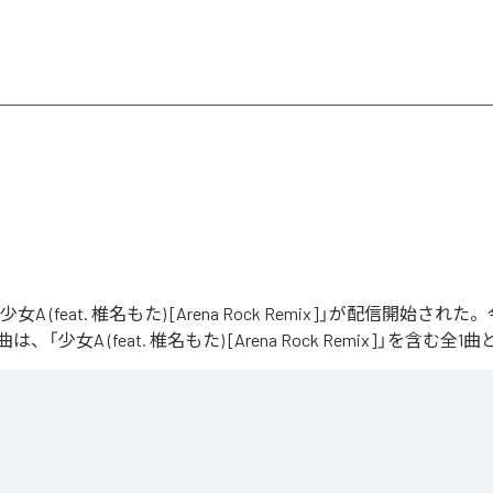
「少女A (feat. 椎名もた) [Arena Rock Remix]」が配信開始さ
「少女A (feat. 椎名もた) [Arena Rock Remix]」を含む
、壮大なアリーナロックへ再構築した 「Arena Rock Remix」。

い出しから、幾重にも重なるギター、力強いベースとライブドラム、感情的なキーボードが