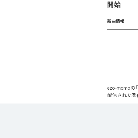
開始
新曲情報
ezo-momoの
配信された楽曲は、
椎名もた「少女A」を
繊細で静かな歌
発的なサビへ。
