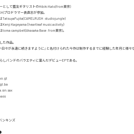
て盟友ギタリストのHibiki Kato(from東京)

USH)プロドラマー表直志が参加。

uyaFujita(CAMELRUSH :studiojungle)

 Kageyama（heartleaf music activity）

 campbell(Akasaka Base :from東京)。

た作品。

い日々が永遠に続きますように』と名付けられた今作は制作するまでに経験した年月と様々
しバンドのバラエティに富んだデビューEPである。

.gt 

t.ba

sin.sax 

ss 

#バンキンズ


