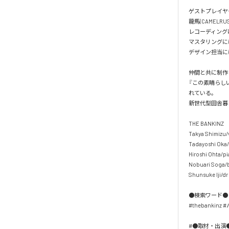
ゲストプレイヤーとし
龍馬(CAMELR
レコーディングはTats
マスタリングにはKenji
デザイン担当にはtoma
仲間と共に制作し
『この素晴らし
れている。

新世代型田舎暮ら
THE BANKINZ

Takya Shimizu/vo
Tadayoshi Oka/g
Hiroshi Ohta/pia.
Nobuari Soga/ba
Shunsuke Iji/dr 

●検索ワード●

#thebankinz 
#●取材・出演●