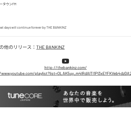
タウンFM

eat days will continue forever by THE BANKINZ
の他のリリース：
THE BANKINZ
http://thebankinz.com/
//www.youtube.com/playlist?list=OLAK5uy_m4lRdAITl1Pl3xEYFKVeb4dzDA