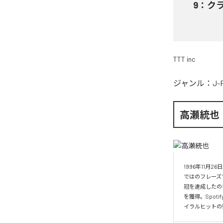
9
：
ク
TTT inc
ジャンル：
J-
高瀬統也
1996年11
ではのフレーズ
冠を達成したの
を獲得。Spo
イラルヒットの