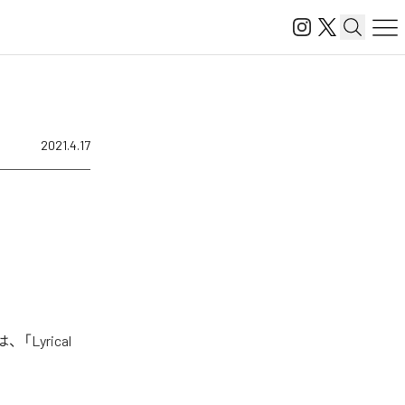
2021.4.17
「Lyrical