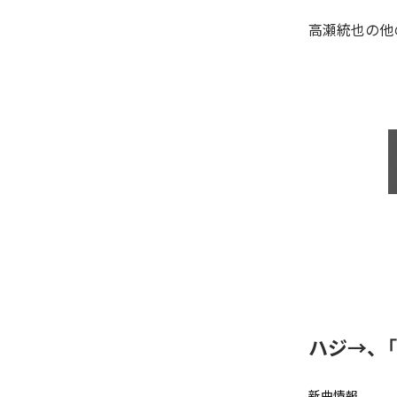
高瀬統也
の他
ハジ→、
新曲情報