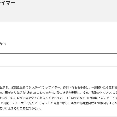
ライマー
Pop
月26日生まれ。愛知県出身のシンガーソングライター。作詞・作曲も手掛け、一度聞いたら忘れ
で、形がありながらも触れることのできない愛の感覚を表現し、操る。香港のトップアルバ
を皮切りに、現在ではアジアに留まらずアメリカ、ヨーロッパなど80カ国以上のチャートで
tifyの月間リスナー数100万人アーティストの常連となり、楽曲の総再生回数は30億回をはる
勢いは止まるところを知らない。