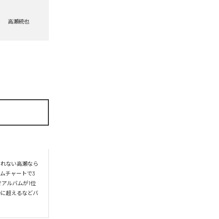
高瀬統也
られない高瀬なら
ムチャートで3
アルバムが1位
かに超えるなどバ