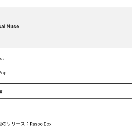
cal Muse
rds
Pop
x
他のリリース：
Rasoo Dox