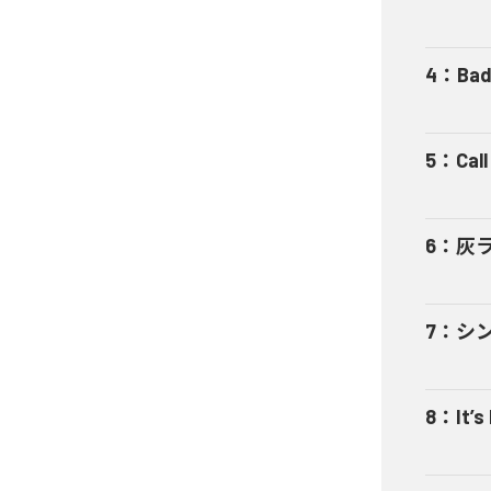
4
：
Bad
5
：
Cal
6
：
灰
7
：
シ
8
：
It’s