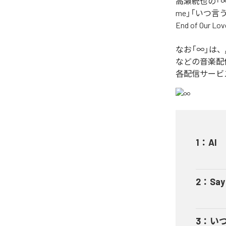
高瀬統也の「∞
me」「いつ言う？」
End of O
なお「
∞
」は、
などの音楽配
各配信サービ
1
：
AI
2
：
Say
3
：
い