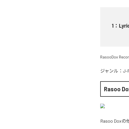
1
：
Lyri
RasooDox Reco
ジャンル：
J-
Rasoo Do
Rasoo Dox
の