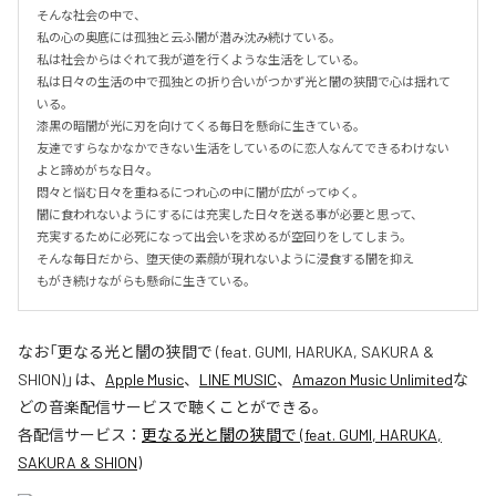
そんな社会の中で、

私の心の奥底には孤独と云ふ闇が潜み沈み続けている。

私は社会からはぐれて我が道を行くような生活をしている。

私は日々の生活の中で孤独との折り合いがつかず光と闇の狭間で心は揺れて
いる。

漆黒の暗闇が光に刃を向けてくる毎日を懸命に生きている。

友達ですらなかなかできない生活をしているのに恋人なんてできるわけない
よと諦めがちな日々。

悶々と悩む日々を重ねるにつれ心の中に闇が広がってゆく。

闇に食われないようにするには充実した日々を送る事が必要と思って、

充実するために必死になって出会いを求めるが空回りをしてしまう。

そんな毎日だから、堕天使の素顔が現れないように浸食する闇を抑え

もがき続けながらも懸命に生きている。
なお「
更なる光と闇の狭間で (feat. GUMI, HARUKA, SAKURA &
SHION)
」は、
Apple Music
、
LINE MUSIC
、
Amazon Music Unlimited
な
どの音楽配信サービスで聴くことができる。
各配信サービス：
更なる光と闇の狭間で (feat. GUMI, HARUKA,
SAKURA & SHION)