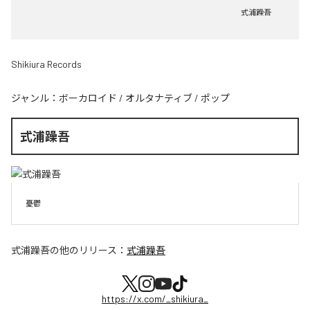
式浦躁吾
Shikiura Records
ジャンル：
ボーカロイド
/
オルタナティブ
/
ポップ
式浦躁吾
憂鬱
式浦躁吾
の他のリリース：
式浦躁吾
https://x.com/_shikiura_