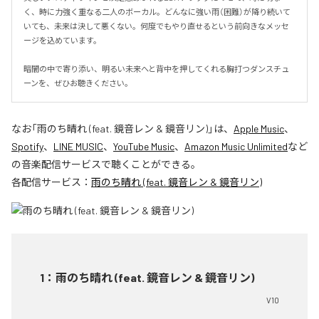
く、時に力強く重なる二人のボーカル。どんなに強い雨（困難）が降り続いて
いても、未来は決して悪くない。何度でもやり直せるという前向きなメッセ
ージを込めています。

暗闇の中で寄り添い、明るい未来へと背中を押してくれる胸打つダンスチュ
ーンを、ぜひお聴きください。
なお「
雨のち晴れ (feat. 鏡音レン & 鏡音リン)
」は、
Apple Music
、
Spotify
、
LINE MUSIC
、
YouTube Music
、
Amazon Music Unlimited
など
の音楽配信サービスで聴くことができる。
各配信サービス：
雨のち晴れ (feat. 鏡音レン & 鏡音リン)
1
：
雨のち晴れ (feat. 鏡音レン & 鏡音リン)
V10