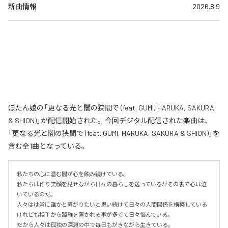
新曲情報
2026.8.9
ぼたん娘の「更なる光と闇の狭間で (feat. GUMI, HARUKA, SAKURA
& SHION)」が配信開始された。今回デジタル配信された楽曲は、
「更なる光と闇の狭間で (feat. GUMI, HARUKA, SAKURA & SHION)」を
含む全1曲となっている。
私たちの心に潜む闇が心を蝕み続けている。

私たちは作り笑顔を見せながら日々の暮らしを送っているがその裏で心は泣
いているのだ。

人々はは常に誰かと繋がりたいと思い続けて日々の人間関係を構築している
けれども相手から距離を置かれる事が多くて日々悩んでいる。

だから人々は孤独の深淵の中で毎日もがきながら生きている。
