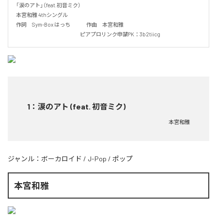
「涙のアト」（feat.初音ミク）

本宮和雅 4thシングル

作詞　Sym-Box はっち　　　作曲　本宮和雅

　　　　　　　　　　　　ピアプロリンク申請PK：3b2tiicg
1
：
涙のアト (feat. 初音ミク)
本宮和雅
ジャンル：
ボーカロイド
/
J-Pop
/
ポップ
本宮和雅