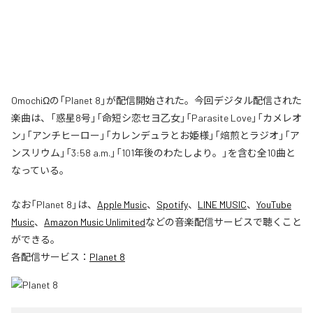
OmochiΩの「Planet 8」が配信開始された。今回デジタル配信された
楽曲は、「惑星8号」「命短シ恋セヨ乙女」「Parasite Love」「カメレオ
ン」「アンチヒーロー」「カレンデュラとお姫様」「焙煎とラジオ」「ア
ンスリウム」「3:58 a.m.」「101年後のわたしより。」を含む全10曲と
なっている。
なお「
Planet 8
」は、
Apple Music
、
Spotify
、
LINE MUSIC
、
YouTube
Music
、
Amazon Music Unlimited
などの音楽配信サービスで聴くこと
ができる。
各配信サービス：
Planet 8