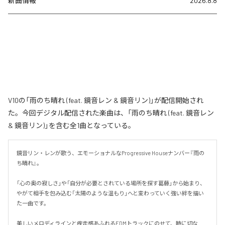
新曲情報
2026.8.8
V10の「雨のち晴れ (feat. 鏡音レン & 鏡音リン)」が配信開始され
た。今回デジタル配信された楽曲は、「雨のち晴れ (feat. 鏡音レン
& 鏡音リン)」を含む全1曲となっている。
鏡音リン・レンが歌う、エモーショナルなProgressive Houseナンバー『雨の
ち晴れ』。

「心の奥の寂しさ」や「自分が必要とされている場所を探す葛藤」から始まり、
やがて相手を包み込む「太陽のような温もり」へと変わっていく強い絆を描い
た一曲です。

美しいメロディラインと疾走感あふれるEDMトラックにのせて、時に切な