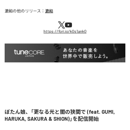
漉餡
の他のリリース：
漉餡
https://fori.io/k0s1ank0
ぼたん娘、「更なる光と闇の狭間で (feat. GUMI,
HARUKA, SAKURA & SHION)」を配信開始