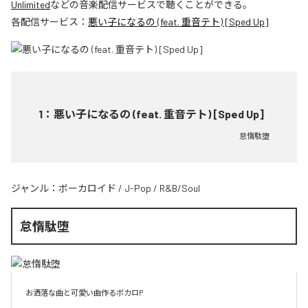
Unlimited
などの音楽配信サービスで聴くことができる。
各配信サービス：
悪い子になるの (feat. 重音テト) [Sped Up]
1
：
悪い子になるの (feat. 重音テト) [Sped Up]
怠惰駄堕
ジャンル：
ボーカロイド
/
J-Pop
/
R&B/Soul
怠惰駄堕
お洒落な曲と可愛い曲作るボカロP