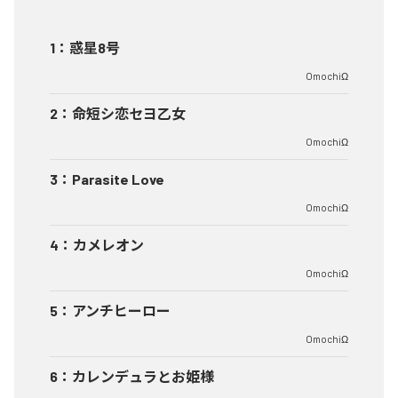
1
：
惑星8号
OmochiΩ
2
：
命短シ恋セヨ乙女
OmochiΩ
3
：
Parasite Love
OmochiΩ
4
：
カメレオン
OmochiΩ
5
：
アンチヒーロー
OmochiΩ
6
：
カレンデュラとお姫様