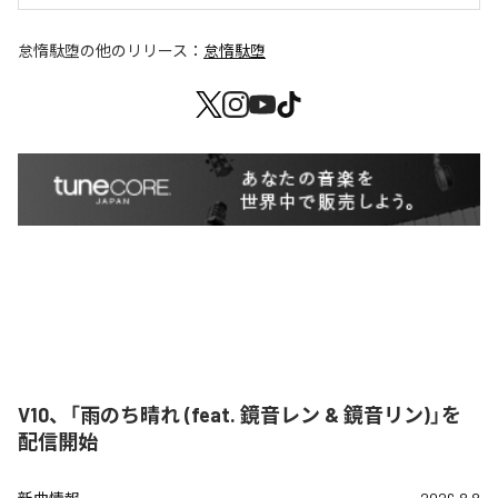
怠惰駄堕
の他のリリース：
怠惰駄堕
V10、「雨のち晴れ (feat. 鏡音レン & 鏡音リン)」を
配信開始