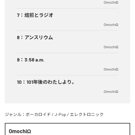
OmochiΩ
7
：
焙煎とラジオ
OmochiΩ
8
：
アンスリウム
OmochiΩ
9
：
3:58 a.m.
OmochiΩ
10
：
101年後のわたしより。
OmochiΩ
ジャンル：
ボーカロイド
/
J-Pop
/
エレクトロニック
OmochiΩ