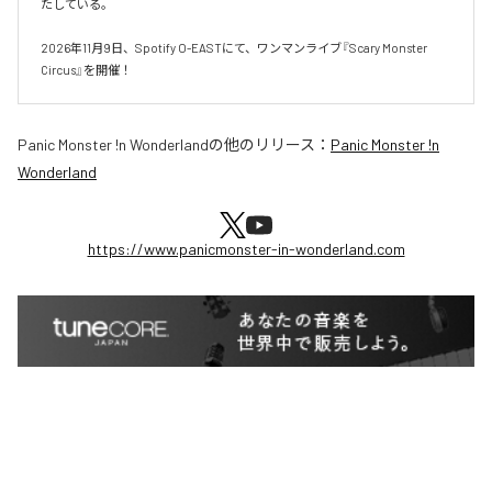
たしている。

2026年11月9日、Spotify O-EASTにて、ワンマンライブ『Scary Monster 
Circus』を開催！
Panic Monster !n Wonderland
の他のリリース：
Panic Monster !n
Wonderland
https://www.panicmonster-in-wonderland.com