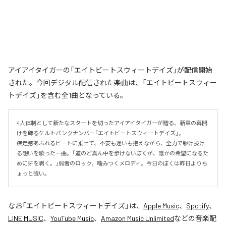
アイアイタイガーの「エイトビートスウィートデイズ」が配信開始
された。今回デジタル配信された楽曲は、「エイトビートスウィー
トデイズ」を含む全1曲となっている。
4人体制として新たなスタートを切ったアイアイタイガーが贈る、新章の幕開
けを飾るケルトパンクナンバー「エイトビートスウィートデイズ」。

疾走感あふれるビートに乗せて、不安も迷いも抱えながら、全力で駆け抜け
る想いを歌った一曲。「道のど真ん中を歩けないぼくが、誰かの希望になるた
めに牙を剥く。」弱者のロック、噛みつくメロディ。今日のぼくは昨日よりち
ょっと強い。
なお「
エイトビートスウィートデイズ
」は、
Apple Music
、
Spotify
、
LINE MUSIC
、
YouTube Music
、
Amazon Music Unlimited
などの音楽配