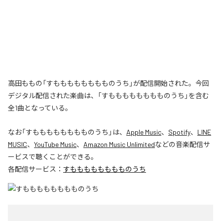
高田ももの「すもももももももものうち」が配信開始された。今回
デジタル配信された楽曲は、「すもももももももものうち」を含む
全1曲となっている。
なお「
すもももももももものうち
」は、
Apple Music
、
Spotify
、
LINE
MUSIC
、
YouTube Music
、
Amazon Music Unlimited
などの音楽配信サ
ービスで聴くことができる。
各配信サービス：
すもももももももものうち