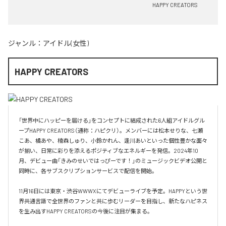
HAPPY CREATORS
ジャンル：
アイドル(女性)
HAPPY CREATORS
「世界中にハッピーを届ける」をコンセプトに結成された6人組アイドルグル
ープHAPPY CREATORS（通称：ハピクリ）。メンバーには松本せりな、七瀬
こあ、橘あや、楠森しゅり、小鈴かれん、逢川あいといった個性豊かな面々
が揃い、日常に彩りを添えるポジティブなエネルギーを発信。2024年10
月、デビュー曲「きみのせいではっぴーです！」のミュージックビデオ公開と
同時に、各サブスクリプションサービスで配信を開始。

11月16日には東京・渋谷WWWXにてデビューライブを予定。HAPPYという世
界共通言語で全世界のファンと共に歩むリーダーを目指し、新たなハピネス
を生み出すHAPPY CREATORSの今後に注目が集まる。