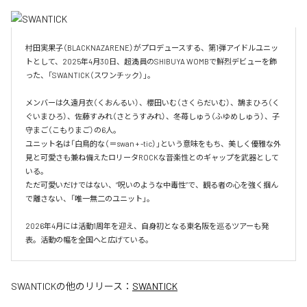
村田実果子（BLACKNAZARENE）がプロデュースする、第1弾アイドルユニッ
トとして、2025年4月30日、超満員のSHIBUYA WOMBで鮮烈デビューを飾
った、「SWANTICK（スワンチック）」。

メンバーは久遠月衣（くおんるい）、櫻田いむ（さくらだいむ）、鵠まひろ（く
ぐいまひろ）、佐藤すみれ（さとうすみれ）、冬苺しゅう（ふゆめしゅう）、子
守まご（こもりまご）の6人。

ユニット名は「白鳥的な（＝swan + -tic）」という意味をもち、美しく優雅な外
見と可愛さも兼ね備えたロリータROCKな音楽性とのギャップを武器として
いる。

ただ可愛いだけではない、“呪いのような中毒性”で、観る者の心を強く掴ん
で離さない、「唯一無二のユニット」。

2026年4月には活動1周年を迎え、自身初となる東名阪を巡るツアーも発
表。活動の幅を全国へと広げている。
SWANTICK
の他のリリース：
SWANTICK