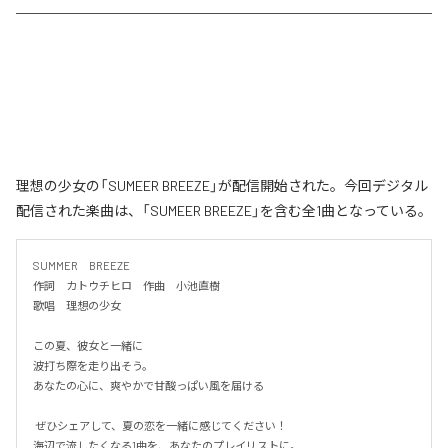
理想の少女の「SUMEER BREEZE」が配信開始された。今回デジタル
配信された楽曲は、「SUMEER BREEZE」を含む全1曲となっている。
SUMMER　BREEZE

作詞　カトウチヒロ　作曲　小池直樹

歌唱　理想の少女

この夏、彼女と一緒に

波打ち際を走り出そう。

あなたの心に、爽やかで甘酸っぱい風を届ける

 ぜひシェアして、夏の恋を一緒に感じてください！

海辺で流したくなる1曲を、あなたのプレイリストに。