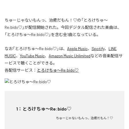
ちゅーじゃないもんっ、治癒だもん！♡の「とろけちゅ〜
Re:bido♡」が配信開始された。今回デジタル配信された楽曲は、
「とろけちゅ〜Re:bido♡」を含む全1曲となっている。
なお「
とろけちゅ〜Re:bido♡
」は、
Apple Music
、
Spotify
、
LINE
MUSIC
、
YouTube Music
、
Amazon Music Unlimited
などの音楽配信サ
ービスで聴くことができる。
各配信サービス：
とろけちゅ〜Re:bido♡
1
：
とろけちゅ〜Re:bido♡
ちゅーじゃないもんっ、治癒だもん！♡