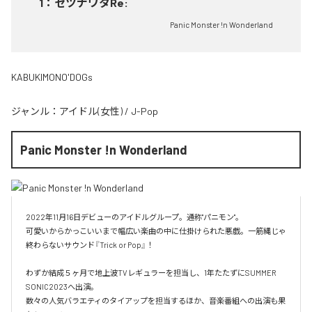
1
：
セツナワタRe:
Panic Monster !n Wonderland
KABUKIMONO'DOGs
ジャンル：
アイドル(女性)
/
J-Pop
Panic Monster !n Wonderland
2022年11月16日デビューのアイドルグループ。通称"パニモン"。

可愛いからかっこいいまで幅広い楽曲の中に仕掛けられた悪戯。一筋縄じゃ
終わらないサウンド『Trick or Pop』！

わずか結成５ヶ月で地上波TVレギュラーを担当し、1年たたずにSUMMER 
SONIC2023へ出演。

数々の人気バラエティのタイアップを担当するほか、音楽番組への出演も果