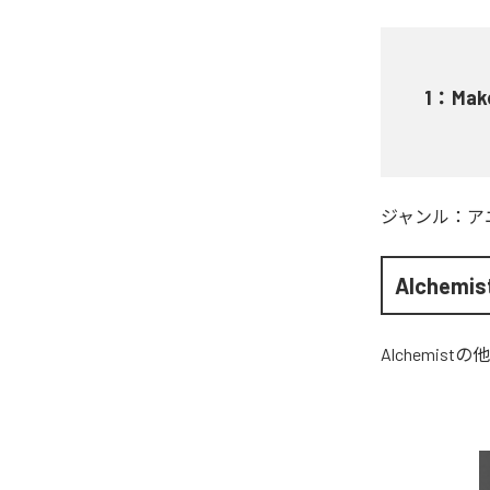
1
：
Make
ジャンル：
ア
Alchemis
Alchemist
の他