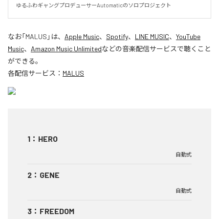
ゆるふわギャングプロデューサーAutomaticのソロプロジェクト
なお「
MALUS
」は、
Apple Music
、
Spotify
、
LINE MUSIC
、
YouTube
Music
、
Amazon Music Unlimited
などの音楽配信サービスで聴くこと
ができる。
各配信サービス：
MALUS
1
：
HERO
自動式
2
：
GENE
自動式
3
：
FREEDOM